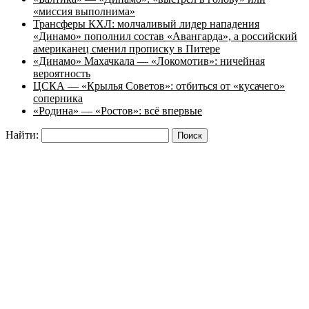
«миссия выполнима»
Трансферы КХЛ: молчаливый лидер нападения
«Динамо» пополнил состав «Авангарда», а российский
американец сменил прописку в Питере
«Динамо» Махачкала — «Локомотив»: ничейная
вероятность
ЦСКА — «Крылья Советов»: отбиться от «кусачего»
соперника
«Родина» — «Ростов»: всё впервые
Найти: