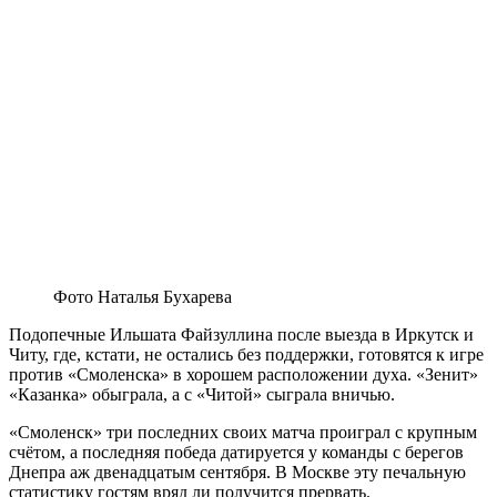
Фото Наталья Бухарева
Подопечные Ильшата Файзуллина после выезда в Иркутск и
Читу, где, кстати, не остались без поддержки, готовятся к игре
против «Смоленска» в хорошем расположении духа. «Зенит»
«Казанка» обыграла, а с «Читой» сыграла вничью.
«Смоленск» три последних своих матча проиграл с крупным
счётом, а последняя победа датируется у команды с берегов
Днепра аж двенадцатым сентября. В Москве эту печальную
статистику гостям вряд ли получится прервать.