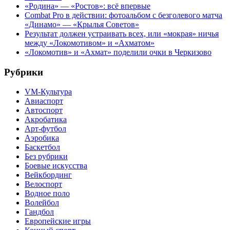
«Родина» — «Ростов»: всё впервые
Combat Pro в действии: фотоальбом с безголевого матча
«Динамо» — «Крылья Советов»
Результат должен устраивать всех, или «мокрая» ничья
между «Локомотивом» и «Ахматом»
«Локомотив» и «Ахмат» поделили очки в Черкизово
Рубрики
VM-Культура
Авиаспорт
Автоспорт
Акробатика
Арт-футбол
Аэробика
Баскетбол
Без рубрики
Боевые искусства
Вейкбординг
Велоспорт
Водное поло
Волейбол
Гандбол
Европейские игры