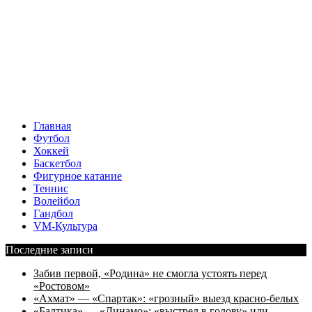
Главная
Футбол
Хоккей
Баскетбол
Фигурное катание
Теннис
Волейбол
Гандбол
VM-Культура
Последние записи
Забив первой, «Родина» не смогла устоять перед
«Ростовом»
«Ахмат» — «Спартак»: «грозный» выезд красно-белых
«Балтика» — «Динамо»: «выстрел в голову» или