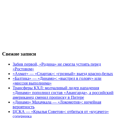
Свежие записи
Забив первой, «Родина» не смогла устоять перед
«Ростовом»
«Ахмат» — «Спартак»: «грозный» выезд красно-белых
«Балтика» — «Динамо»: «выстрел в голову» или
«миссия выполнима»
Трансферы КХЛ: молчаливый лидер нападения
«Динамо» пополнил состав «Авангарда», а российский
американец сменил прописку в Питере
«Динамо» Махачкала — «Локомотив»: ничейная
вероятность
ЦСКА — «Крылья Советов»: отбиться от «кусачего»
соперника