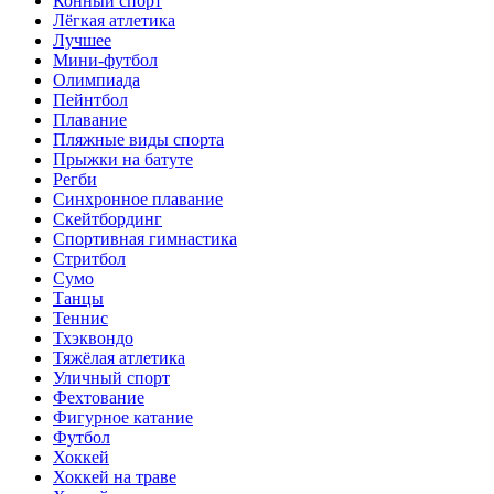
Конный спорт
Лёгкая атлетика
Лучшее
Мини-футбол
Олимпиада
Пейнтбол
Плавание
Пляжные виды спорта
Прыжки на батуте
Регби
Синхронное плавание
Скейтбординг
Спортивная гимнастика
Стритбол
Сумо
Танцы
Теннис
Тхэквондо
Тяжёлая атлетика
Уличный спорт
Фехтование
Фигурное катание
Футбол
Хоккей
Хоккей на траве