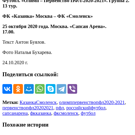
Футбол. «Олимп – Первенство ПФЛ-2020-2021». Группа 2.
13 тур.
ФК «Казанка» Москва – ФК «Смоленск»
25 октября 2020 года. Москва. «Сапсан Арена».
17.00.
Текст Антон Буялов.
Фото Наталья Бухарева.
24.10.2020 г.
Поделиться ссылкой:
Метки:
КазанкаСмоленск
,
олимппервенствопфл2020-2021
,
первенствопфл20202021
,
пфл
,
российскийфутбол
,
сапсанарена
,
фкказанка
,
фксмоленск
,
футбол
Похожие истории