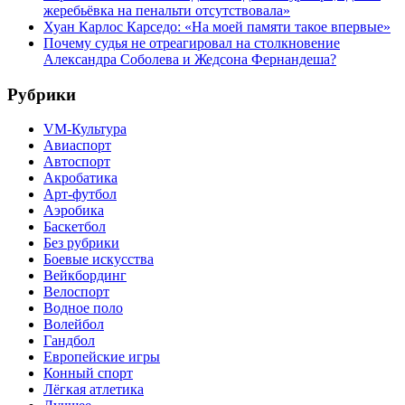
жеребьёвка на пенальти отсутствовала»
Хуан Карлос Карседо: «На моей памяти такое впервые»
Почему судья не отреагировал на столкновение
Александра Соболева и Жедсона Фернандеша?
Рубрики
VM-Культура
Авиаспорт
Автоспорт
Акробатика
Арт-футбол
Аэробика
Баскетбол
Без рубрики
Боевые искусства
Вейкбординг
Велоспорт
Водное поло
Волейбол
Гандбол
Европейские игры
Конный спорт
Лёгкая атлетика