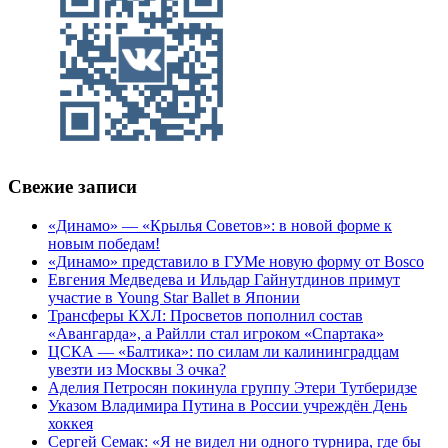
Свежие записи
«Динамо» — «Крылья Советов»: в новой форме к
новым победам!
«Динамо» представило в ГУМе новую форму от Bosco
Евгения Медведева и Ильдар Гайнутдинов примут
участие в Young Star Ballet в Японии
Трансферы КХЛ: Просветов пополнил состав
«Авангарда», а Райлли стал игроком «Спартака»
ЦСКА — «Балтика»: по силам ли калининградцам
увезти из Москвы 3 очка?
Аделия Петросян покинула группу Этери Тутберидзе
Указом Владимира Путина в России учреждён День
хоккея
Сергей Семак: «Я не видел ни одного турнира, где бы