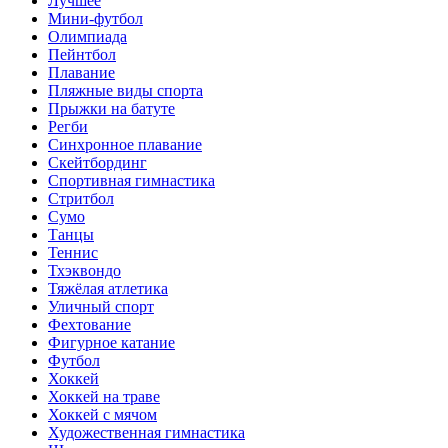
Лучшее
Мини-футбол
Олимпиада
Пейнтбол
Плавание
Пляжные виды спорта
Прыжки на батуте
Регби
Синхронное плавание
Скейтбординг
Спортивная гимнастика
Стритбол
Сумо
Танцы
Теннис
Тхэквондо
Тяжёлая атлетика
Уличный спорт
Фехтование
Фигурное катание
Футбол
Хоккей
Хоккей на траве
Хоккей с мячом
Художественная гимнастика