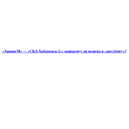
«Химки-М» — «СКА-Хабаровск-2»: запрыгнут ли хозяева в «шестёрку»?