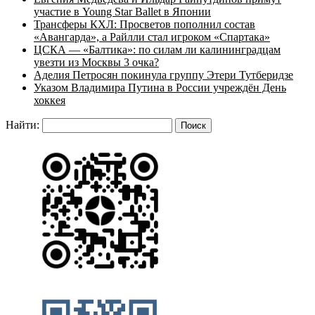
участие в Young Star Ballet в Японии
Трансферы КХЛ: Просветов пополнил состав
«Авангарда», а Райлли стал игроком «Спартака»
ЦСКА — «Балтика»: по силам ли калининградцам
увезти из Москвы 3 очка?
Аделия Петросян покинула группу Этери Тутберидзе
Указом Владимира Путина в России учреждён День
хоккея
Найти: