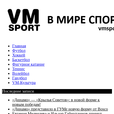
Главная
Футбол
Хоккей
Баскетбол
Фигурное катание
Теннис
Волейбол
Гандбол
VM-Культура
Последние записи
«Динамо» — «Крылья Советов»: в новой форме к
новым победам!
«Динамо» представило в ГУМе новую форму от Bosco
Евгения Медведева и Ильдар Гайнутдинов примут