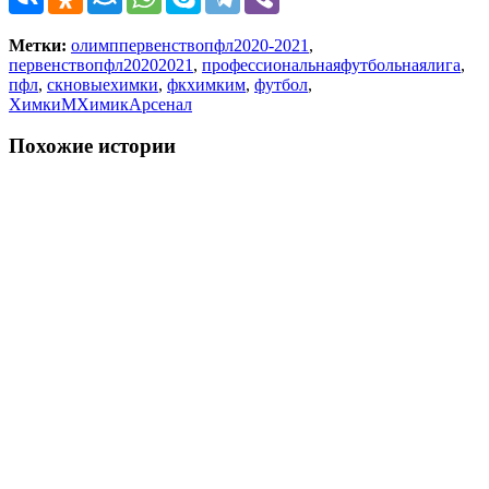
Метки:
олимппервенствопфл2020-2021
,
первенствопфл20202021
,
профессиональнаяфутбольнаялига
,
пфл
,
скновыехимки
,
фкхимким
,
футбол
,
ХимкиМХимикАрсенал
Похожие истории