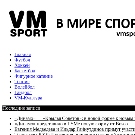
Главная
Футбол
Хоккей
Баскетбол
Фигурное катание
Теннис
Волейбол
Гандбол
VM-Культура
Последние записи
«Динамо» — «Крылья Советов»: в новой форме к новым 
«Динамо» представило в ГУМе новую форму от Bosco
Евгения Медведева и Ильдар Гайнутдинов примут участие
Трансферы КХЛ: Просветов пополнил состав «Авангарда»