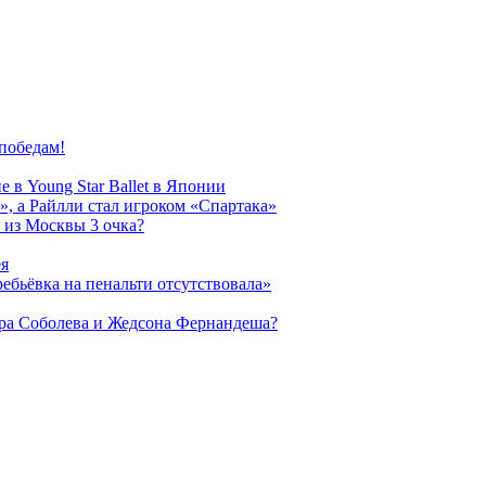
победам!
 в Young Star Ballet в Японии
, а Райлли стал игроком «Спартака»
 из Москвы 3 очка?
ея
ребьёвка на пенальти отсутствовала»
дра Соболева и Жедсона Фернандеша?