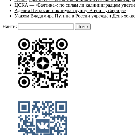
ЦСКА — «Балтика»: по силам ли калининградцам увезти
Аделия Петросян покинула группу Этери Тутберидзе
Указом Владимира Путина в России учреждён День хокк
Найти: