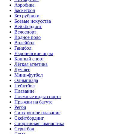
Аэробика
Баскетбол
Без рубрики
Боевые искусства
Вейкбординг
Велоспорт
Водное поло
Волейбол
Гандбол
Европейские игры
Конный спорт
Лёгкая атлетика
Лучшее
Мини-футбол
Олимпиада
Пейнтбол
Плавание
Пляжные виды спорта
Прыжки на батуте
Регби
Синхронное плавание
Скейтбординг
Спортивная гимнастика
Стритбол