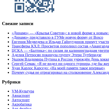
Свежие записи
«Динамо» — «Крылья Советов»: в новой форме к новым 
«Динамо» представило в ГУМе новую форму от Bosco
Евгения Медведева и Ильдар Гайнутдинов примут участие
Трансферы КХЛ: Просветов пополнил состав «Авангарда»
ЦСКА — «Балтика»: по силам ли калининградцам увезти
Аделия Петросян покинула группу Этери Тутберидзе
Указом Владимира Путина в России учреждён День хокк
Сергей Семак: «Я не видел ни одного турнира, где бы же
Хуан Карлос Карседо: «На моей памяти такое впервые»
Почему судья не отреагировал на столкновение Алексан
Рубрики
VM-Культура
Авиаспорт
Автоспорт
Акробатика
Арт-футбол