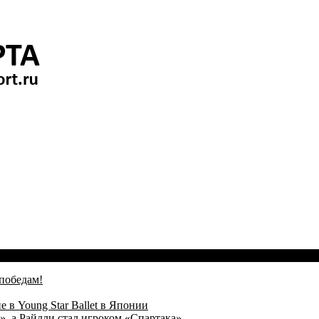
победам!
 в Young Star Ballet в Японии
, а Райлли стал игроком «Спартака»