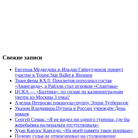
Свежие записи
Евгения Медведева и Ильдар Гайнутдинов примут
участие в Young Star Ballet в Японии
Трансферы КХЛ: Просветов пополнил состав
«Авангарда», а Райлли стал игроком «Спартака»
ЦСКА — «Балтика»: по силам ли калининградцам
увезти из Москвы 3 очка?
Аделия Петросян покинула группу Этери Тутберидзе
Указом Владимира Путина в России учреждён День
хоккея
Сергей Семак: «Я не видел ни одного турнира, где бы
жеребьёвка на пенальти отсутствовала»
Хуан Карлос Карседо: «На моей памяти такое впервые»
Почему судья не отреагировал на столкновение