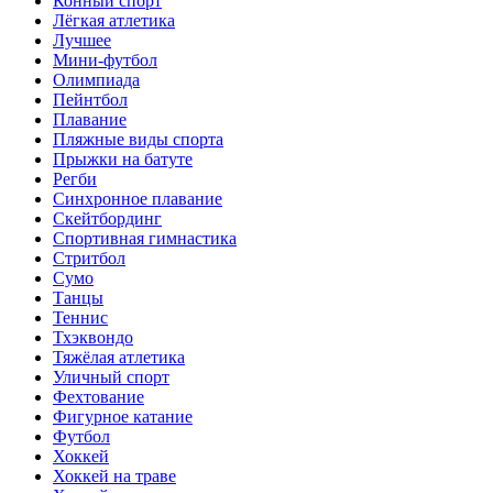
Конный спорт
Лёгкая атлетика
Лучшее
Мини-футбол
Олимпиада
Пейнтбол
Плавание
Пляжные виды спорта
Прыжки на батуте
Регби
Синхронное плавание
Скейтбординг
Спортивная гимнастика
Стритбол
Сумо
Танцы
Теннис
Тхэквондо
Тяжёлая атлетика
Уличный спорт
Фехтование
Фигурное катание
Футбол
Хоккей
Хоккей на траве