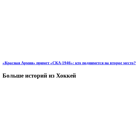
«Красная Армия» примет «СКА-1946»: кто поднимется на второе место?
Больше историй из Хоккей