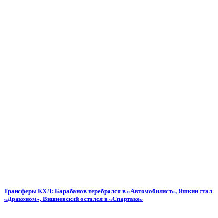
Трансферы КХЛ: Барабанов перебрался в «Автомобилист», Яшкин стал
«Драконом», Вишневский остался в «Спартаке»