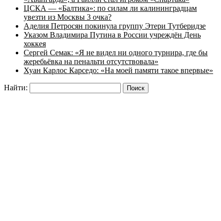
ЦСКА — «Балтика»: по силам ли калининградцам
увезти из Москвы 3 очка?
Аделия Петросян покинула группу Этери Тутберидзе
Указом Владимира Путина в России учреждён День
хоккея
Сергей Семак: «Я не видел ни одного турнира, где бы
жеребьёвка на пенальти отсутствовала»
Хуан Карлос Карседо: «На моей памяти такое впервые»
Найти: