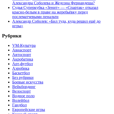
Александра Соболева и Жедсона Фернандеша?
Судья Суперкубка «Зенит» — «Спартак» отказал
красно-белым в праве на жеребьёвку перед
послематчевыми пенальти
Александр Соболев: «Бил туда, куда решил ещё до
игры»
Рубрики
VM-Культура
Авиаспорт
Автоспорт
Акробатика
Арт-футбол
Аэробика
Баскетбол
Без рубрики
Боевые искусства
Вейкбординг
Велоспорт
Водное поло
Волейбол
Гандбол
Европейские игры