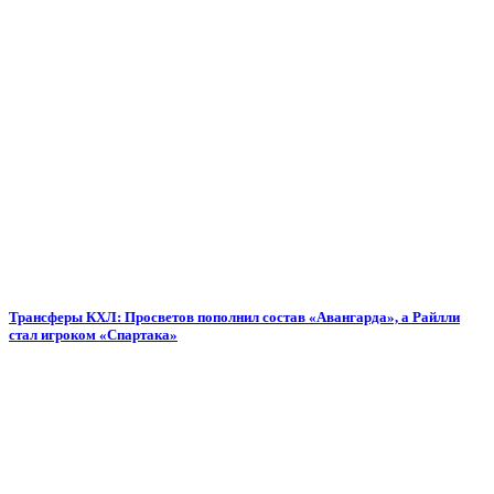
Трансферы КХЛ: Просветов пополнил состав «Авангарда», а Райлли
стал игроком «Спартака»