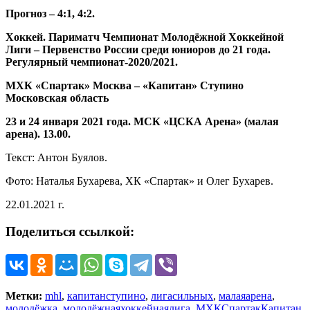
Прогноз – 4:1, 4:2.
Хоккей. Париматч Чемпионат Молодёжной Хоккейной
Лиги – Первенство России среди юниоров до 21 года.
Регулярный чемпионат-2020/2021.
МХК «Спартак» Москва – «Капитан» Ступино
Московская область
23 и 24 января 2021 года. МСК «ЦСКА Арена» (малая
арена). 13.00.
Текст: Антон Буялов.
Фото: Наталья Бухарева, ХК «Спартак» и Олег Бухарев.
22.01.2021 г.
Поделиться ссылкой:
Метки:
mhl
,
капитанступино
,
лигасильных
,
малаяарена
,
молодёжка
,
молодёжнаяхоккейнаялига
,
МХКСпартакКапитан
,