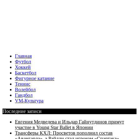
Главная
Футбол
Хоккей
Баскетбол
Фигурное катание
Теннис
Волейбол
Гандбол
VM-Культура
Последние записи
Евгения Медведева и Ильдар Гайнутдинов примут
участие в Young Star Ballet в Японии
Трансферы КХЛ: Просветов пополнил состав
«Авангарда», а Райлли стал игроком «Спартака»