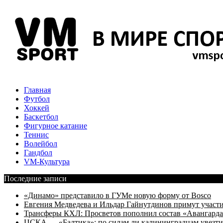
Главная
Футбол
Хоккей
Баскетбол
Фигурное катание
Теннис
Волейбол
Гандбол
VM-Культура
Последние записи
«Динамо» представило в ГУМе новую форму от Bosco
Евгения Медведева и Ильдар Гайнутдинов примут участие
Трансферы КХЛ: Просветов пополнил состав «Авангарда»
ЦСКА — «Балтика»: по силам ли калининградцам увезти