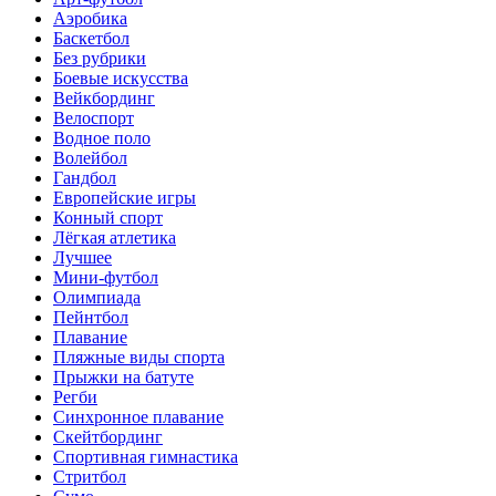
Аэробика
Баскетбол
Без рубрики
Боевые искусства
Вейкбординг
Велоспорт
Водное поло
Волейбол
Гандбол
Европейские игры
Конный спорт
Лёгкая атлетика
Лучшее
Мини-футбол
Олимпиада
Пейнтбол
Плавание
Пляжные виды спорта
Прыжки на батуте
Регби
Синхронное плавание
Скейтбординг
Спортивная гимнастика
Стритбол