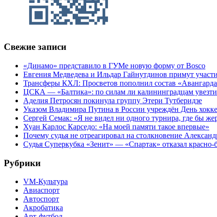
Свежие записи
«Динамо» представило в ГУМе новую форму от Bosco
Евгения Медведева и Ильдар Гайнутдинов примут участие
Трансферы КХЛ: Просветов пополнил состав «Авангарда»
ЦСКА — «Балтика»: по силам ли калининградцам увезти
Аделия Петросян покинула группу Этери Тутберидзе
Указом Владимира Путина в России учреждён День хокк
Сергей Семак: «Я не видел ни одного турнира, где бы же
Хуан Карлос Карседо: «На моей памяти такое впервые»
Почему судья не отреагировал на столкновение Алексан
Судья Суперкубка «Зенит» — «Спартак» отказал красно-
Рубрики
VM-Культура
Авиаспорт
Автоспорт
Акробатика
Арт-футбол