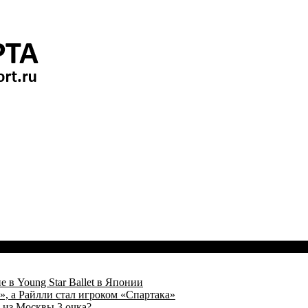
 в Young Star Ballet в Японии
, а Райлли стал игроком «Спартака»
 из Москвы 3 очка?