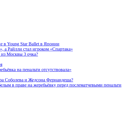
 в Young Star Ballet в Японии
, а Райлли стал игроком «Спартака»
 из Москвы 3 очка?
ея
ребьёвка на пенальти отсутствовала»
дра Соболева и Жедсона Фернандеша?
белым в праве на жеребьёвку перед послематчевыми пенальти