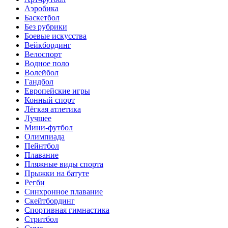
Аэробика
Баскетбол
Без рубрики
Боевые искусства
Вейкбординг
Велоспорт
Водное поло
Волейбол
Гандбол
Европейские игры
Конный спорт
Лёгкая атлетика
Лучшее
Мини-футбол
Олимпиада
Пейнтбол
Плавание
Пляжные виды спорта
Прыжки на батуте
Регби
Синхронное плавание
Скейтбординг
Спортивная гимнастика
Стритбол