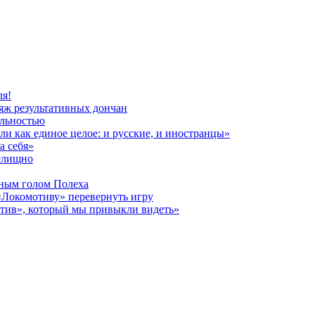
ля!
яж результативных дончан
альностью
и как единое целое: и русские, и иностранцы»
а себя»
релищно
дным голом Полеха
«Локомотиву» перевернуть игру
отив», который мы привыкли видеть»