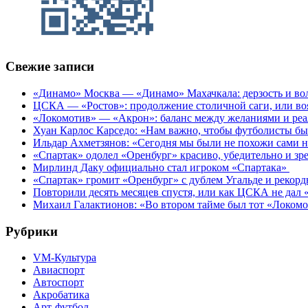
Свежие записи
«Динамо» Москва — «Динамо» Махачкала: дерзость и во
ЦСКА — «Ростов»: продолжение столичной саги, или во
«Локомотив» — «Акрон»: баланс между желаниями и ре
Хуан Карлос Карседо: «Нам важно, чтобы футболисты был
Ильдар Ахметзянов: «Сегодня мы были не похожи сами н
«Спартак» одолел «Оренбург» красиво, убедительно и з
Мирлинд Даку официально стал игроком «Спартака»
«Спартак» громит «Оренбург» с дублем Угальде и рекор
Повторили десять месяцев спустя, или как ЦСКА не дал 
Михаил Галактионов: «Во втором тайме был тот «Локом
Рубрики
VM-Культура
Авиаспорт
Автоспорт
Акробатика
Арт-футбол