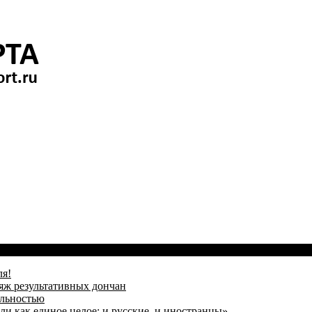
ля!
яж результативных дончан
альностью
и как единое целое: и русские, и иностранцы»