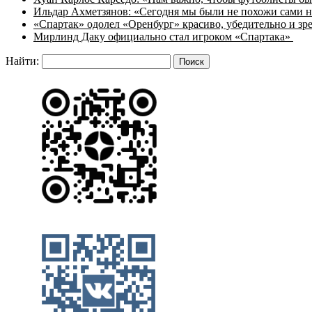
Ильдар Ахметзянов: «Сегодня мы были не похожи сами н
«Спартак» одолел «Оренбург» красиво, убедительно и з
Мирлинд Даку официально стал игроком «Спартака»
Найти: