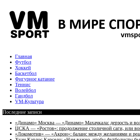
Главная
Футбол
Хоккей
Баскетбол
Фигурное катание
Теннис
Волейбол
Гандбол
VM-Культура
Последние записи
«Динамо» Москва — «Динамо» Махачкала: дерзость и во
ЦСКА — «Ростов»: продолжение столичной саги, или во
«Локомотив» — «Акрон»: баланс между желаниями и ре
Хуан Карлос Карседо: «Нам важно, чтобы футболисты был