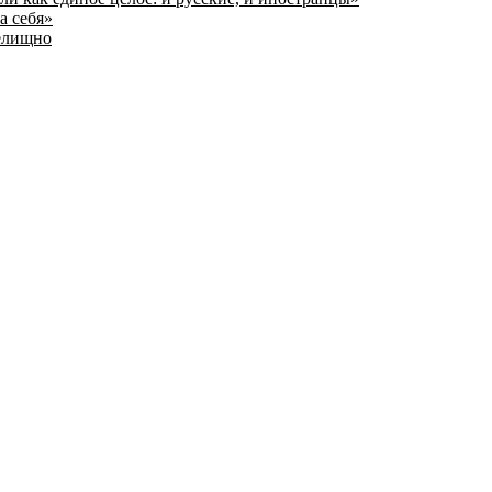
а себя»
релищно