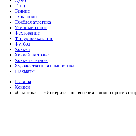
Сумо
Танцы
Теннис
Тхэквондо
Тяжёлая атлетика
Уличный спорт
Фехтование
Фигурное катание
Футбол
Хоккей
Хоккей на траве
Хоккей с мячом
Художественная гимнастика
Шахматы
Главная
Хоккей
«Спартак» — «Йокерит»: новая серия – лидер против ст