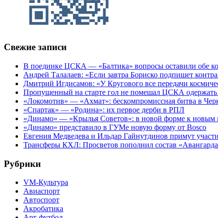
Свежие записи
В поединке ЦСКА — «Балтика» вопросы оставили обе к
Андрей Талалаев: «Если завтра Бориско подпишет контра
Дмитрий Игдисамов: «У Кругового все передачи космиче
Пропущенный на старте гол не помешал ЦСКА одержать 
«Локомотив» — «Ахмат»: бескомпромиссная битва в Чер
«Спартак» — «Родина»: их первое дерби в РПЛ
«Динамо» — «Крылья Советов»: в новой форме к новым 
«Динамо» представило в ГУМе новую форму от Bosco
Евгения Медведева и Ильдар Гайнутдинов примут участие
Трансферы КХЛ: Просветов пополнил состав «Авангарда»
Рубрики
VM-Культура
Авиаспорт
Автоспорт
Акробатика
Арт-футбол