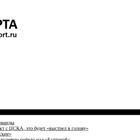
оманды
кт с ЦСКА, это будет «выстрел в голову»
ские»
волевую победу над «Балтикой»