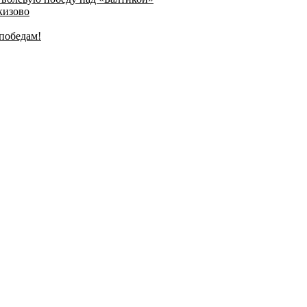
кизово
победам!