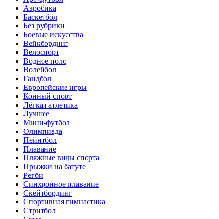
Аэробика
Баскетбол
Без рубрики
Боевые искусства
Вейкбординг
Велоспорт
Водное поло
Волейбол
Гандбол
Европейские игры
Конный спорт
Лёгкая атлетика
Лучшее
Мини-футбол
Олимпиада
Пейнтбол
Плавание
Пляжные виды спорта
Прыжки на батуте
Регби
Синхронное плавание
Скейтбординг
Спортивная гимнастика
Стритбол