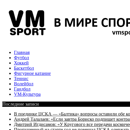
Главная
Футбол
Хоккей
Баскетбол
Фигурное катание
Теннис
Волейбол
Гандбол
VM-Культура
Последние записи
В поединке ЦСКА — «Балтика» вопросы оставили обе к
Андрей Талалаев: «Если завтра Бориско подпишет контра
Дмитрий Игдисамов: «У Кругового все передачи космиче
Пропущенный на старте гол не помешал ЦСКА одержать 