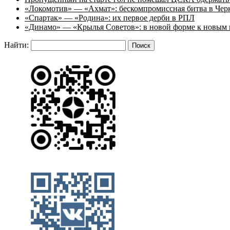
«Локомотив» — «Ахмат»: бескомпромиссная битва в Чер
«Спартак» — «Родина»: их первое дерби в РПЛ
«Динамо» — «Крылья Советов»: в новой форме к новым 
Найти: