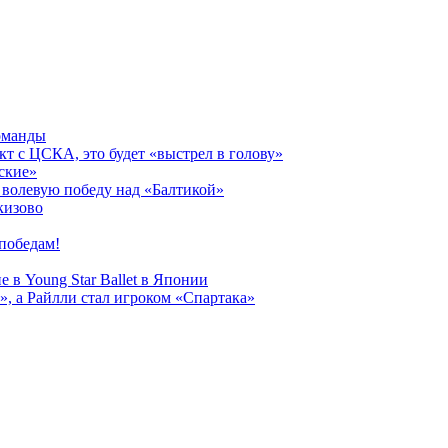
оманды
кт с ЦСКА, это будет «выстрел в голову»
ские»
волевую победу над «Балтикой»
кизово
победам!
 в Young Star Ballet в Японии
, а Райлли стал игроком «Спартака»