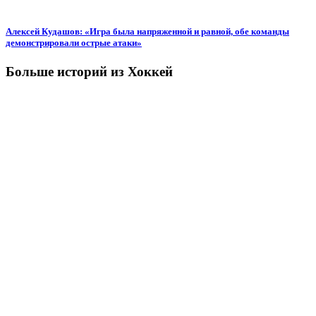
Алексей Кудашов: «Игра была напряженной и равной, обе команды
демонстрировали острые атаки»
Больше историй из Хоккей