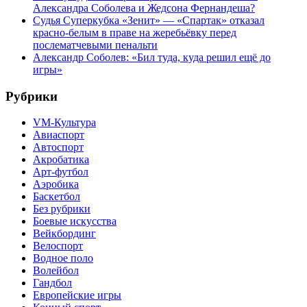
Александра Соболева и Жедсона Фернандеша?
Судья Суперкубка «Зенит» — «Спартак» отказал
красно-белым в праве на жеребьёвку перед
послематчевыми пенальти
Александр Соболев: «Бил туда, куда решил ещё до
игры»
Рубрики
VM-Культура
Авиаспорт
Автоспорт
Акробатика
Арт-футбол
Аэробика
Баскетбол
Без рубрики
Боевые искусства
Вейкбординг
Велоспорт
Водное поло
Волейбол
Гандбол
Европейские игры