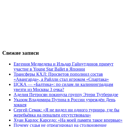
Свежие записи
Евгения Медведева и Ильдар Гайнутдинов примут
участие в Young Star Ballet в Японии
Трансферы КХЛ: Просветов пополнил состав
«Авангарда», а Райлли стал игроком «Спартака»
ЦСКА — «Балтика»: по силам ли калининградцам
увезти из Москвы 3 очка?
Аделия Петросян покинула группу Этери Тутберидзе
Указом Владимира Путина в России учреждён День
хоккея
Сергей Семак: «Я не видел ни одного турнира, где бы
жеребьёвка на пенальти отсутствовала»
Хуан Карлос Карседо: «На моей памяти такое впервые»
Почему судья не отреагировал на столкновение