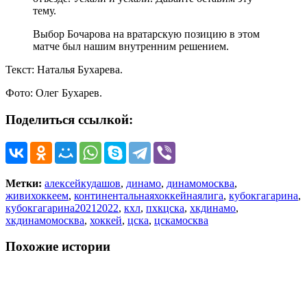
тему.
Выбор Бочарова на вратарскую позицию в этом
матче был нашим внутренним решением.
Текст: Наталья Бухарева.
Фото: Олег Бухарев.
Поделиться ссылкой:
Метки:
алексейкудашов
,
динамо
,
динамомосква
,
живихоккеем
,
континентальнаяхоккейнаялига
,
кубокгагарина
,
кубокгагарина20212022
,
кхл
,
пхкцска
,
хкдинамо
,
хкдинамомосква
,
хоккей
,
цска
,
цскамосква
Похожие истории