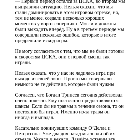
— Первый период остался за ЦСКА, во втором мы
выправили ситуацию. Нельзя сказать, что мы
стали доминировать в этом игровом отрезке, но,
тем не менее, создали несколько хороших
моментов у ворот соперника. Могли и должны
были выходить вперёд. Ну а в третьем периоде мы
совершили несколько ошибок, которые в итоге
предрешили исход игры.
Не могу согласиться с тем, что мы не были готовы
к скоростям ЦСКА, они с первой смены так
играли.
Нельзя сказать, что у нас не ладилась игра при
выходе из своей зоны. Просто мы совершали
немного не те действия, которые были нужны.
Согласен, что Богдан Тринеев сегодня действовал
очень полезно. Ему постоянно предоставляются
шансы. Если бы не травмы в течение сезона, то он
постоянно бы играл. Именно из-за травм он
иногда и выпадал.
Касательно покинувших команду О’Делла и
Петерссона. Уже два дня назад мы знали об их
отъезде. Уехали и уехали. Давайте оставим эту