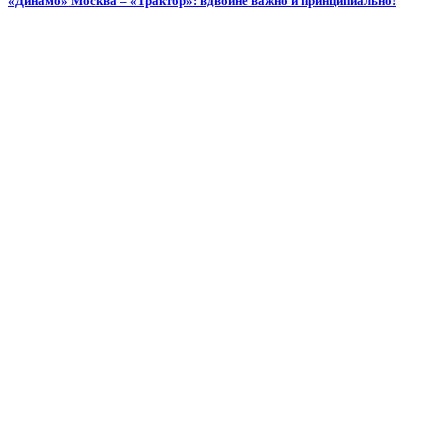
«Динамо» Москва – «Трактор»: вдвойне важно и принципиально!