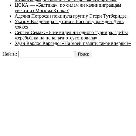
ЦСКА — «Балтика»: по силам ли калининградцам
увезти из Москвы 3 очка?
Аделия Петросян покинула группу Этери Тутберидзе
Указом Владимира Путина в России учреждён День
хоккея
Сергей Семак: «Я не видел ни одного турнира, где бы
жеребьёвка на пенальти отсутствовала»
Хуан Карлос Карседо: «На моей памяти такое впервые»
Найти: