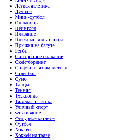
Конный спорт
Лёгкая атлетика
Лучшее
Мини-футбол
Олимпиада
Пейнтбол
Плавание
Пляжные виды спорта
Прыжки на батуте
Регби
Синхронное плавание
Скейтбординг
Спортивная гимнастика
Стритбол
Сумо
Танцы
Теннис
Тхэквондо
Тяжёлая атлетика
Уличный спорт
Фехтование
Фигурное катание
Футбол
Хоккей
Хоккей на траве