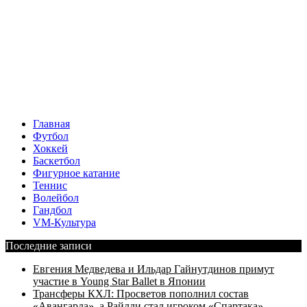
Главная
Футбол
Хоккей
Баскетбол
Фигурное катание
Теннис
Волейбол
Гандбол
VM-Культура
Последние записи
Евгения Медведева и Ильдар Гайнутдинов примут
участие в Young Star Ballet в Японии
Трансферы КХЛ: Просветов пополнил состав
«Авангарда», а Райлли стал игроком «Спартака»