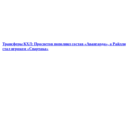
Трансферы КХЛ: Просветов пополнил состав «Авангарда», а Райлли
стал игроком «Спартака»