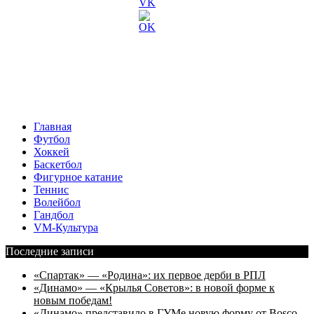
Главная
Футбол
Хоккей
Баскетбол
Фигурное катание
Теннис
Волейбол
Гандбол
VM-Культура
Последние записи
«Спартак» — «Родина»: их первое дерби в РПЛ
«Динамо» — «Крылья Советов»: в новой форме к
новым победам!
«Динамо» представило в ГУМе новую форму от Bosco