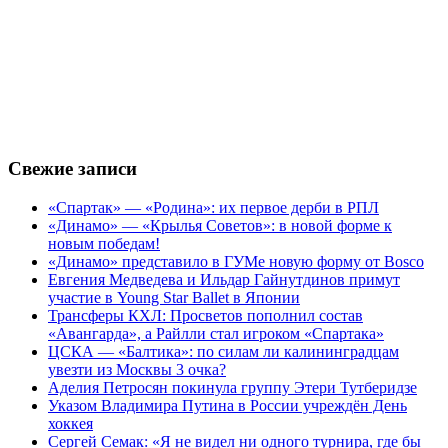
Свежие записи
«Спартак» — «Родина»: их первое дерби в РПЛ
«Динамо» — «Крылья Советов»: в новой форме к
новым победам!
«Динамо» представило в ГУМе новую форму от Bosco
Евгения Медведева и Ильдар Гайнутдинов примут
участие в Young Star Ballet в Японии
Трансферы КХЛ: Просветов пополнил состав
«Авангарда», а Райлли стал игроком «Спартака»
ЦСКА — «Балтика»: по силам ли калининградцам
увезти из Москвы 3 очка?
Аделия Петросян покинула группу Этери Тутберидзе
Указом Владимира Путина в России учреждён День
хоккея
Сергей Семак: «Я не видел ни одного турнира, где бы