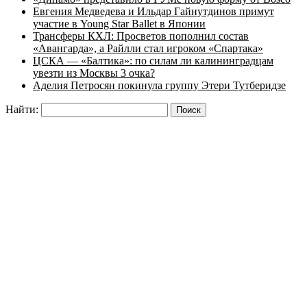
Евгения Медведева и Ильдар Гайнутдинов примут
участие в Young Star Ballet в Японии
Трансферы КХЛ: Просветов пополнил состав
«Авангарда», а Райлли стал игроком «Спартака»
ЦСКА — «Балтика»: по силам ли калининградцам
увезти из Москвы 3 очка?
Аделия Петросян покинула группу Этери Тутберидзе
Найти: