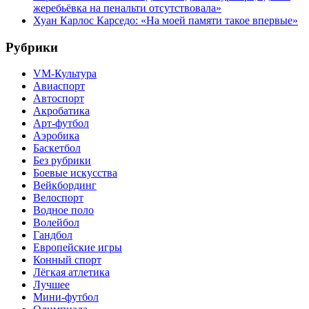
жеребьёвка на пенальти отсутствовала»
Хуан Карлос Карседо: «На моей памяти такое впервые»
Рубрики
VM-Культура
Авиаспорт
Автоспорт
Акробатика
Арт-футбол
Аэробика
Баскетбол
Без рубрики
Боевые искусства
Вейкбординг
Велоспорт
Водное поло
Волейбол
Гандбол
Европейские игры
Конный спорт
Лёгкая атлетика
Лучшее
Мини-футбол