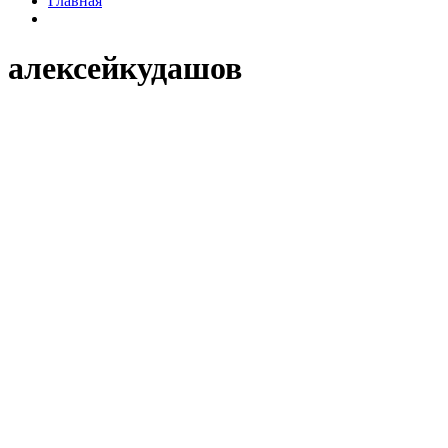
Главная
алексейкудашов