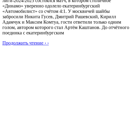
лиги-2024/2025 состоялся матч, в котором столичное
«Динамо» уверенно одолело екатеринбургский
«Автомобилист» со счётом 4:1. У москвичей шайбы
забросили Никита Гусев, Дмитрий Рашевский, Кирилл
Адамчук и Максим Комтуа, гости ответили только одним
голом, автором которого стал Артём Каштанов. До отчётного
поединка с екатеринбургским
Продолжить чтение › ›