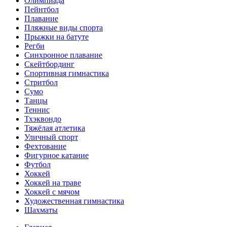
Олимпиада
Пейнтбол
Плавание
Пляжные виды спорта
Прыжки на батуте
Регби
Синхронное плавание
Скейтбординг
Спортивная гимнастика
Стритбол
Сумо
Танцы
Теннис
Тхэквондо
Тяжёлая атлетика
Уличный спорт
Фехтование
Фигурное катание
Футбол
Хоккей
Хоккей на траве
Хоккей с мячом
Художественная гимнастика
Шахматы