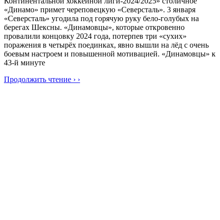
Континентальной хоккейной лиги-2024/2025» столичное
«Динамо» примет череповецкую «Северсталь». 3 января
«Северсталь» угодила под горячую руку бело-голубых на
берегах Шексны. «Динамовцы», которые откровенно
провалили концовку 2024 года, потерпев три «сухих»
поражения в четырёх поединках, явно вышли на лёд с очень
боевым настроем и повышенной мотивацией. «Динамовцы» к
43-й минуте
Продолжить чтение › ›