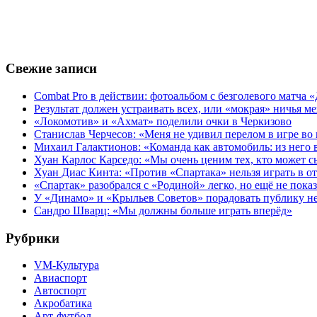
Свежие записи
Combat Pro в действии: фотоальбом с безголевого матч
Результат должен устраивать всех, или «мокрая» ничья
«Локомотив» и «Ахмат» поделили очки в Черкизово
Станислав Черчесов: «Меня не удивил перелом в игре во
Михаил Галактионов: «Команда как автомобиль: из него в
Хуан Карлос Карседо: «Мы очень ценим тех, кто может с
Хуан Диас Кинта: «Против «Спартака» нельзя играть в 
«Спартак» разобрался с «Родиной» легко, но ещё не пока
У «Динамо» и «Крыльев Советов» порадовать публику н
Сандро Шварц: «Мы должны больше играть вперёд»
Рубрики
VM-Культура
Авиаспорт
Автоспорт
Акробатика
Арт-футбол