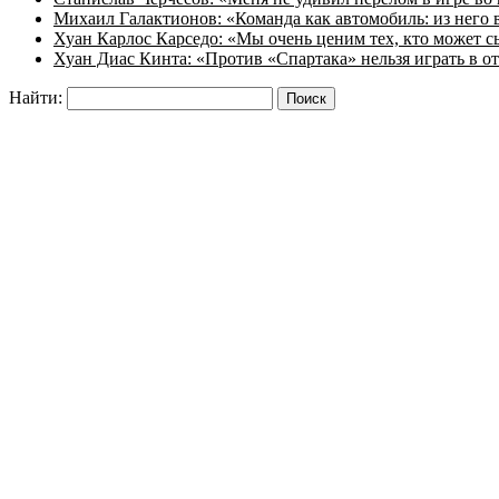
Михаил Галактионов: «Команда как автомобиль: из него в
Хуан Карлос Карседо: «Мы очень ценим тех, кто может с
Хуан Диас Кинта: «Против «Спартака» нельзя играть в 
Найти: