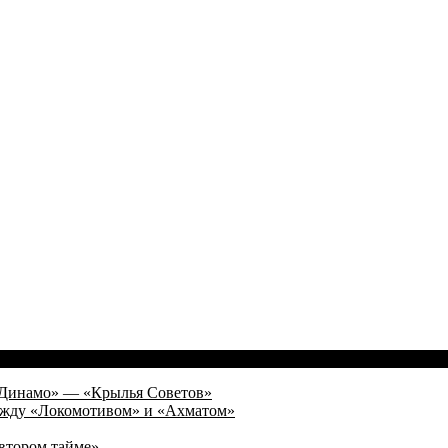
а «Динамо» — «Крылья Советов»
 между «Локомотивом» и «Ахматом»
 втором тайме»