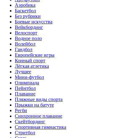
Аэробика
Баскетбол
Без рубрики
Боевые искусства
Вейкбординг
Велоспорт
Водное поло
Волейбол
Гандбол
Европейские игры
Конный спорт
Лёгкая атлетика
Лучшее
Мини-футбол
Олимпиада
Пейнтбол
Плавание
Пляжные виды спорта
Прыжки на батуте
Регби
Синхронное плавание
Скейтбординг
Спортивная гимнастика
Стритбол