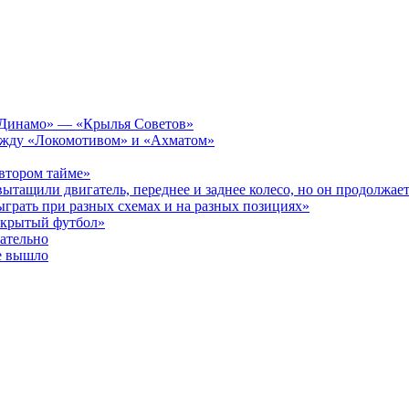
а «Динамо» — «Крылья Советов»
 между «Локомотивом» и «Ахматом»
 втором тайме»
ытащили двигатель, переднее и заднее колесо, но он продолжает
ыграть при разных схемах и на разных позициях»
открытый футбол»
зательно
е вышло