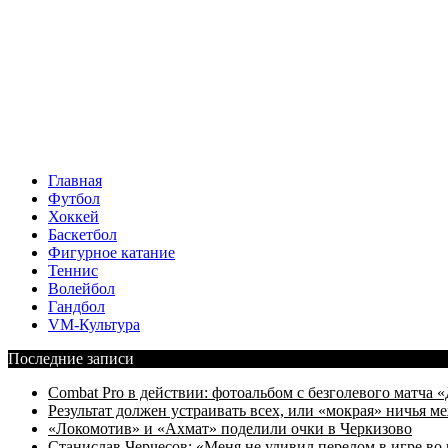
Главная
Футбол
Хоккей
Баскетбол
Фигурное катание
Теннис
Волейбол
Гандбол
VM-Культура
Последние записи
Combat Pro в действии: фотоальбом с безголевого матч
Результат должен устраивать всех, или «мокрая» ничья
«Локомотив» и «Ахмат» поделили очки в Черкизово
Станислав Черчесов: «Меня не удивил перелом в игре во