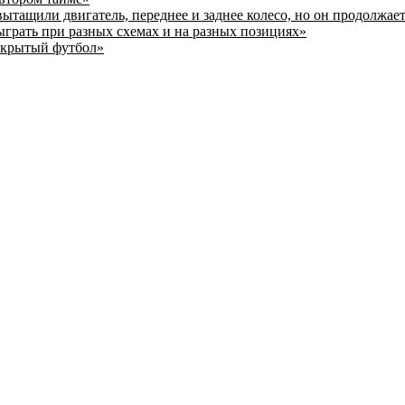
ытащили двигатель, переднее и заднее колесо, но он продолжает
ыграть при разных схемах и на разных позициях»
открытый футбол»