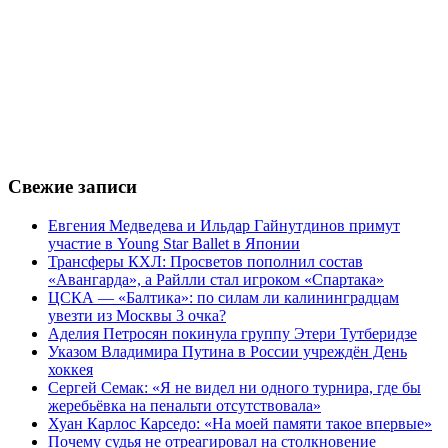
Свежие записи
Евгения Медведева и Ильдар Гайнутдинов примут
участие в Young Star Ballet в Японии
Трансферы КХЛ: Просветов пополнил состав
«Авангарда», а Райлли стал игроком «Спартака»
ЦСКА — «Балтика»: по силам ли калининградцам
увезти из Москвы 3 очка?
Аделия Петросян покинула группу Этери Тутберидзе
Указом Владимира Путина в России учреждён День
хоккея
Сергей Семак: «Я не видел ни одного турнира, где бы
жеребьёвка на пенальти отсутствовала»
Хуан Карлос Карседо: «На моей памяти такое впервые»
Почему судья не отреагировал на столкновение