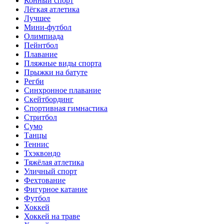
Конный спорт
Лёгкая атлетика
Лучшее
Мини-футбол
Олимпиада
Пейнтбол
Плавание
Пляжные виды спорта
Прыжки на батуте
Регби
Синхронное плавание
Скейтбординг
Спортивная гимнастика
Стритбол
Сумо
Танцы
Теннис
Тхэквондо
Тяжёлая атлетика
Уличный спорт
Фехтование
Фигурное катание
Футбол
Хоккей
Хоккей на траве