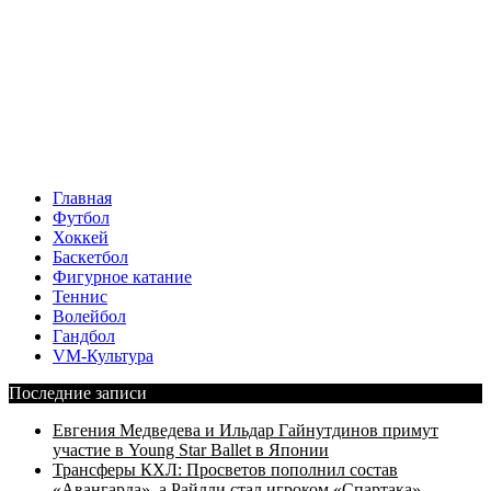
Главная
Футбол
Хоккей
Баскетбол
Фигурное катание
Теннис
Волейбол
Гандбол
VM-Культура
Последние записи
Евгения Медведева и Ильдар Гайнутдинов примут
участие в Young Star Ballet в Японии
Трансферы КХЛ: Просветов пополнил состав
«Авангарда», а Райлли стал игроком «Спартака»