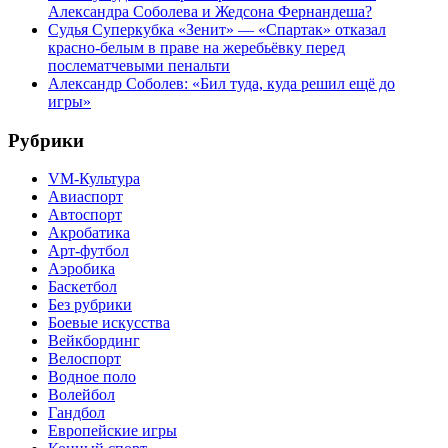
Александра Соболева и Жедсона Фернандеша?
Судья Суперкубка «Зенит» — «Спартак» отказал
красно-белым в праве на жеребьёвку перед
послематчевыми пенальти
Александр Соболев: «Бил туда, куда решил ещё до
игры»
Рубрики
VM-Культура
Авиаспорт
Автоспорт
Акробатика
Арт-футбол
Аэробика
Баскетбол
Без рубрики
Боевые искусства
Вейкбординг
Велоспорт
Водное поло
Волейбол
Гандбол
Европейские игры