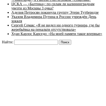
ЦСКА — «Балтика»: по силам ли калининградцам
увезти из Москвы 3 очка?
Аделия Петросян покинула группу Этери Тутберидзе
Указом Владимира Путина в России учреждён День
хоккея
Сергей Семак: «Я не видел ни одного турнира, где бы
жеребьёвка на пенальти отсутствовала»
Хуан Карлос Карседо: «На моей памяти такое впервые»
Найти: