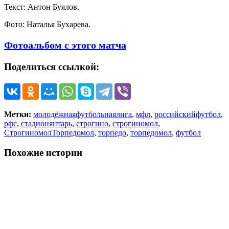
Текст: Антон Буялов.
Фото: Наталья Бухарева.
Фотоальбом с этого матча
Поделиться ссылкой:
Метки:
молодёжнаяфутбольнаялига
,
мфл
,
российскийфутбол
,
рфс
,
стадионянтарь
,
строгино
,
строгиномол
,
СтрогиномолТорпедомол
,
торпедо
,
торпедомол
,
футбол
Похожие истории