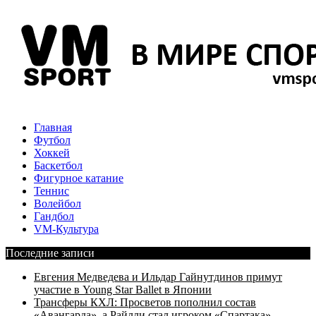
Главная
Футбол
Хоккей
Баскетбол
Фигурное катание
Теннис
Волейбол
Гандбол
VM-Культура
Последние записи
Евгения Медведева и Ильдар Гайнутдинов примут
участие в Young Star Ballet в Японии
Трансферы КХЛ: Просветов пополнил состав
«Авангарда», а Райлли стал игроком «Спартака»