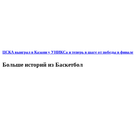
ЦСКА выиграл в Казани у УНИКСа и теперь в шаге от победы в финале
Больше историй из Баскетбол