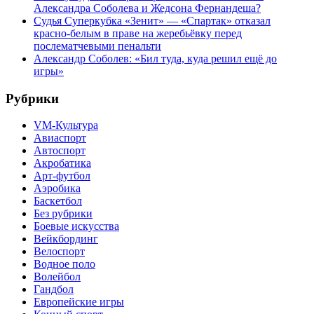
Александра Соболева и Жедсона Фернандеша?
Судья Суперкубка «Зенит» — «Спартак» отказал
красно-белым в праве на жеребьёвку перед
послематчевыми пенальти
Александр Соболев: «Бил туда, куда решил ещё до
игры»
Рубрики
VM-Культура
Авиаспорт
Автоспорт
Акробатика
Арт-футбол
Аэробика
Баскетбол
Без рубрики
Боевые искусства
Вейкбординг
Велоспорт
Водное поло
Волейбол
Гандбол
Европейские игры