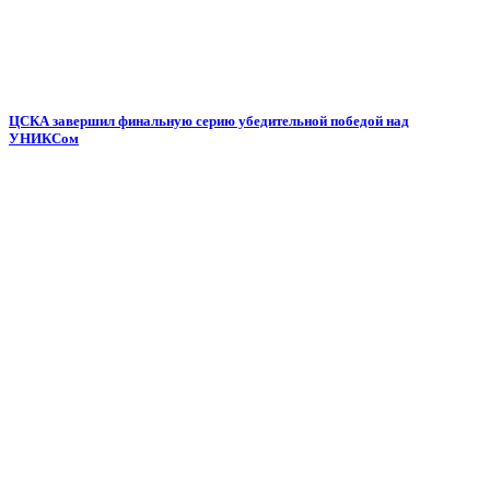
ЦСКА завершил финальную серию убедительной победой над
УНИКСом