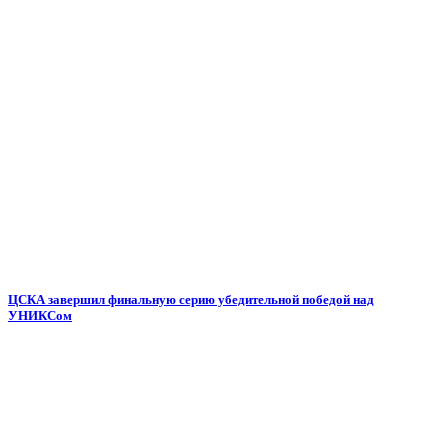
ЦСКА завершил финальную серию убедительной победой над
УНИКСом