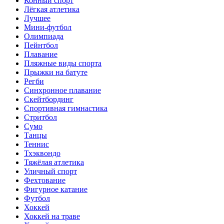
Конный спорт
Лёгкая атлетика
Лучшее
Мини-футбол
Олимпиада
Пейнтбол
Плавание
Пляжные виды спорта
Прыжки на батуте
Регби
Синхронное плавание
Скейтбординг
Спортивная гимнастика
Стритбол
Сумо
Танцы
Теннис
Тхэквондо
Тяжёлая атлетика
Уличный спорт
Фехтование
Фигурное катание
Футбол
Хоккей
Хоккей на траве