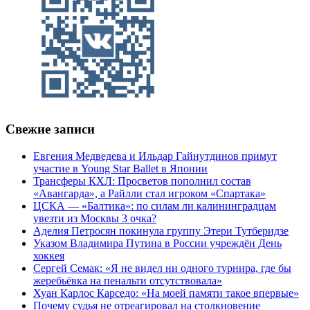
Свежие записи
Евгения Медведева и Ильдар Гайнутдинов примут
участие в Young Star Ballet в Японии
Трансферы КХЛ: Просветов пополнил состав
«Авангарда», а Райлли стал игроком «Спартака»
ЦСКА — «Балтика»: по силам ли калининградцам
увезти из Москвы 3 очка?
Аделия Петросян покинула группу Этери Тутберидзе
Указом Владимира Путина в России учреждён День
хоккея
Сергей Семак: «Я не видел ни одного турнира, где бы
жеребьёвка на пенальти отсутствовала»
Хуан Карлос Карседо: «На моей памяти такое впервые»
Почему судья не отреагировал на столкновение