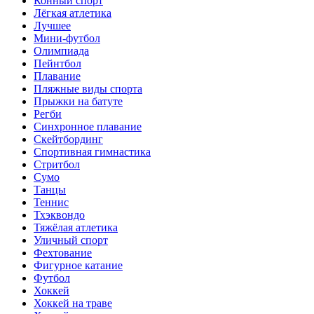
Конный спорт
Лёгкая атлетика
Лучшее
Мини-футбол
Олимпиада
Пейнтбол
Плавание
Пляжные виды спорта
Прыжки на батуте
Регби
Синхронное плавание
Скейтбординг
Спортивная гимнастика
Стритбол
Сумо
Танцы
Теннис
Тхэквондо
Тяжёлая атлетика
Уличный спорт
Фехтование
Фигурное катание
Футбол
Хоккей
Хоккей на траве