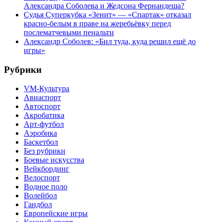
Александра Соболева и Жедсона Фернандеша?
Судья Суперкубка «Зенит» — «Спартак» отказал
красно-белым в праве на жеребьёвку перед
послематчевыми пенальти
Александр Соболев: «Бил туда, куда решил ещё до
игры»
Рубрики
VM-Культура
Авиаспорт
Автоспорт
Акробатика
Арт-футбол
Аэробика
Баскетбол
Без рубрики
Боевые искусства
Вейкбординг
Велоспорт
Водное поло
Волейбол
Гандбол
Европейские игры