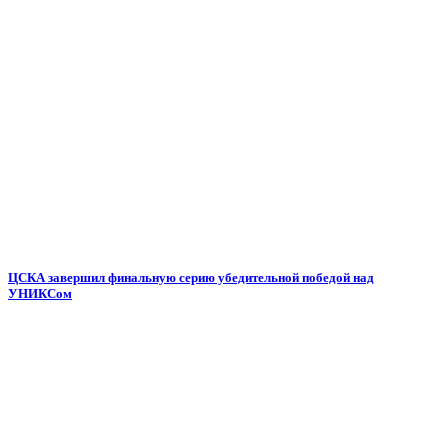
ЦСКА завершил финальную серию убедительной победой над
УНИКСом