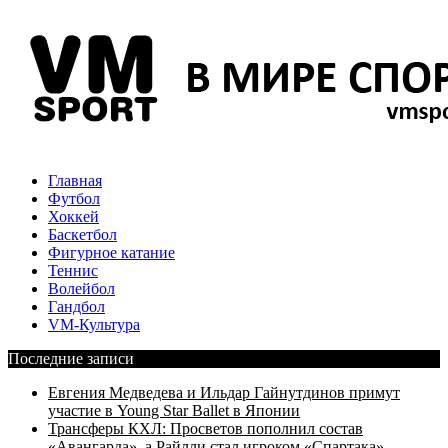
Главная
Футбол
Хоккей
Баскетбол
Фигурное катание
Теннис
Волейбол
Гандбол
VM-Культура
Последние записи
Евгения Медведева и Ильдар Гайнутдинов примут
участие в Young Star Ballet в Японии
Трансферы КХЛ: Просветов пополнил состав
«Авангарда», а Райлли стал игроком «Спартака»