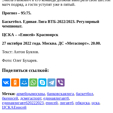
матч подряд, а гости уступят уже в пятый.
Прогноз – 95:75.
Баскетбол. Единая Лига ВТБ-2022/2023. Регулярный
чемпионат.
ЦСКА – «Енисей» Красноярск
27 октября 2022 года. Москва. ДС «Мегаспорт». 20.00.
Текст: Антон Буялов.
Фото: Олег Бухарев.
Поделиться ссылкой:
Метки:
армейцымосквы
,
банковскаялига
,
баскетбол
,
бкенисей
,
дсмегаспорт
,
единаялигавтб
,
единаялигавтб20222023
,
енисей
,
лигавтб
,
пбкцска
,
цска
,
ЦСКАЕнисей