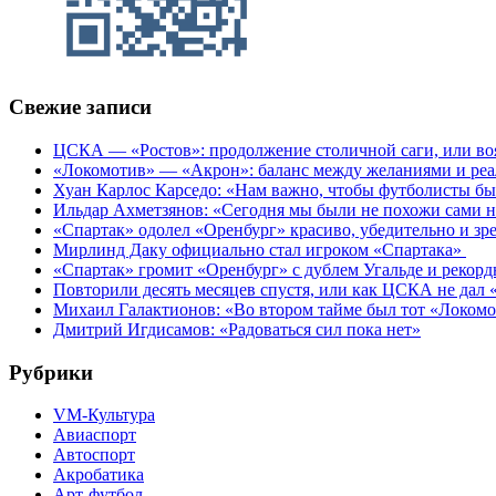
Свежие записи
ЦСКА — «Ростов»: продолжение столичной саги, или во
«Локомотив» — «Акрон»: баланс между желаниями и ре
Хуан Карлос Карседо: «Нам важно, чтобы футболисты был
Ильдар Ахметзянов: «Сегодня мы были не похожи сами н
«Спартак» одолел «Оренбург» красиво, убедительно и з
Мирлинд Даку официально стал игроком «Спартака»
«Спартак» громит «Оренбург» с дублем Угальде и рекор
Повторили десять месяцев спустя, или как ЦСКА не дал 
Михаил Галактионов: «Во втором тайме был тот «Локом
Дмитрий Игдисамов: «Радоваться сил пока нет»
Рубрики
VM-Культура
Авиаспорт
Автоспорт
Акробатика
Арт-футбол