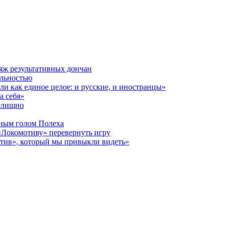
яж результативных дончан
альностью
и как единое целое: и русские, и иностранцы»
а себя»
релищно
дным голом Полеха
«Локомотиву» перевернуть игру
отив», который мы привыкли видеть»