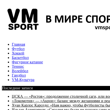
Главная
Футбол
Хоккей
Баскетбол
Фигурное катание
Теннис
Волейбол
Гандбол
VM-Культура
Последние записи
ЦСКА — «Ростов»: продолжение столичной саги, или во
«Локомотив» — «Акрон»: баланс между желаниями и ре
Хуан Карлос Карседо: «Нам важно, чтобы футболисты был
Ильдар Ахметзянов: «Сегодня мы были не похожи сами н