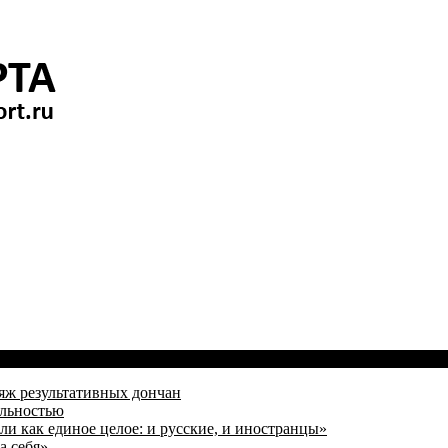
яж результативных дончан
альностью
и как единое целое: и русские, и иностранцы»
а себя»