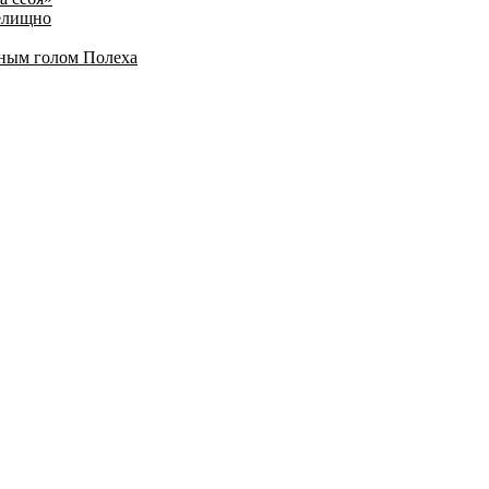
релищно
дным голом Полеха