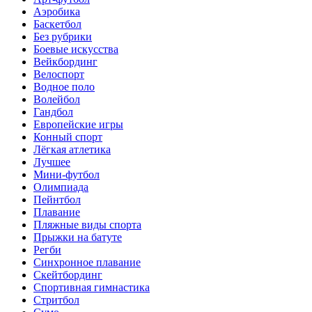
Аэробика
Баскетбол
Без рубрики
Боевые искусства
Вейкбординг
Велоспорт
Водное поло
Волейбол
Гандбол
Европейские игры
Конный спорт
Лёгкая атлетика
Лучшее
Мини-футбол
Олимпиада
Пейнтбол
Плавание
Пляжные виды спорта
Прыжки на батуте
Регби
Синхронное плавание
Скейтбординг
Спортивная гимнастика
Стритбол