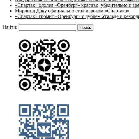
«Спартак» одолел «Оренбург» красиво, убедительно и з
Мирлинд Даку официально стал игроком «Спартака»
«Спартак» громит «Оренбург» с дублем Угальде и рекор
Найти: