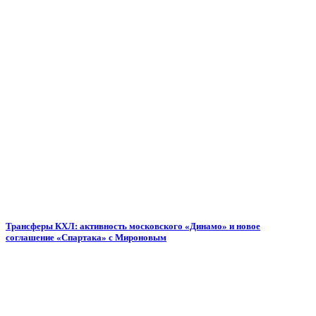
Трансферы КХЛ: активность московского «Динамо» и новое
соглашение «Спартака» с Мироновым