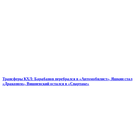
Трансферы КХЛ: Барабанов перебрался в «Автомобилист», Яшкин стал
«Драконом», Вишневский остался в «Спартаке»