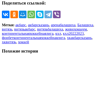
Поделиться ссылкой:
Метки:
акбарс
,
акбарсказань
,
аренабалашиха
,
Балашиха
,
витязь
,
витязьакбарс
,
витязьбалашиха
,
живихоккеем
,
континентальнаяхоккейнаялига
,
кхл
,
кхл20222023
,
фонбетконтинентальнаяхоккейнаялига
,
хкакбарсказань
,
хквитязь
,
хоккей
Похожие истории