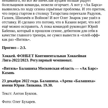
ненамного, но всё же Вячеслав Буцаев больше радует
болельщиков команды, нежели огорчает. А вот у «Ак Барса»
выявились по ходу сезона серьёзные проблемы. И это притом,
что перед стартом в столицу Татарстана переехали Радулов,
Галиев, Шипачёв и Войнов! И вот Олег Знарок уже ушёл в
отставку. И сделано это потому, что в Казани верят, что всё
ещё можно исправить. А пока командой руководит Юрий
Бабенко, который в прошлом сезоне, дебютном для себя в
качестве главного тренера, не сумел вывести в «плей-офф»
как раз «Витязь».
Прогноз – 2:3.
Хоккей. ФОНБЕТ Континентальная Хоккейная
Лига-2022/2023. Регулярный чемпионат.
«Витязь» Балашиха Московская область — «Ак Барс»
Казань
23 декабря 2022 года. Балашиха. «Арена «Балашиха»
имени Юрия Ляпкина. 19.30.
Текст: Антон Буялов.
Фото: Олег Бухарев.