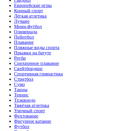
Гандбол
Европейские игры
Конный спорт
Лёгкая атлетика
Лучшее
Мини-футбол
Олимпиада
Пейнтбол
Плавание
Пляжные виды спорта
Прыжки на батуте
Регби
Синхронное плавание
Скейтбординг
Спортивная гимнастика
Стритбол
Сумо
Танцы
Теннис
Тхэквондо
Тяжёлая атлетика
Уличный спорт
Фехтование
Фигурное катание
Футбол