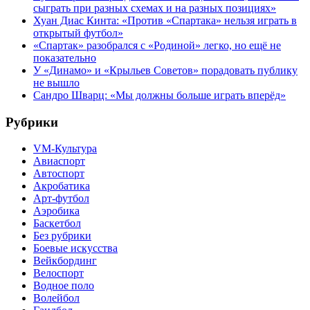
сыграть при разных схемах и на разных позициях»
Хуан Диас Кинта: «Против «Спартака» нельзя играть в
открытый футбол»
«Спартак» разобрался с «Родиной» легко, но ещё не
показательно
У «Динамо» и «Крыльев Советов» порадовать публику
не вышло
Сандро Шварц: «Мы должны больше играть вперёд»
Рубрики
VM-Культура
Авиаспорт
Автоспорт
Акробатика
Арт-футбол
Аэробика
Баскетбол
Без рубрики
Боевые искусства
Вейкбординг
Велоспорт
Водное поло
Волейбол