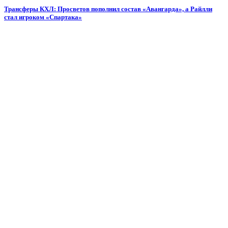
Трансферы КХЛ: Просветов пополнил состав «Авангарда», а Райлли
стал игроком «Спартака»