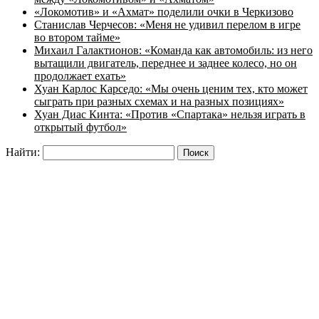
«Локомотив» и «Ахмат» поделили очки в Черкизово
Станислав Черчесов: «Меня не удивил перелом в игре
во втором тайме»
Михаил Галактионов: «Команда как автомобиль: из него
вытащили двигатель, переднее и заднее колесо, но он
продолжает ехать»
Хуан Карлос Карседо: «Мы очень ценим тех, кто может
сыграть при разных схемах и на разных позициях»
Хуан Диас Кинта: «Против «Спартака» нельзя играть в
открытый футбол»
Найти: