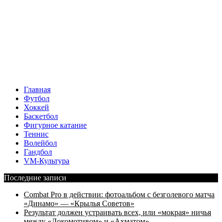
Главная
Футбол
Хоккей
Баскетбол
Фигурное катание
Теннис
Волейбол
Гандбол
VM-Культура
Последние записи
Combat Pro в действии: фотоальбом с безголевого матча
«Динамо» — «Крылья Советов»
Результат должен устраивать всех, или «мокрая» ничья
между «Локомотивом» и «Ахматом»