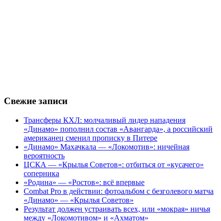
Свежие записи
Трансферы КХЛ: молчаливый лидер нападения
«Динамо» пополнил состав «Авангарда», а российский
американец сменил прописку в Питере
«Динамо» Махачкала — «Локомотив»: ничейная
вероятность
ЦСКА — «Крылья Советов»: отбиться от «кусачего»
соперника
«Родина» — «Ростов»: всё впервые
Combat Pro в действии: фотоальбом с безголевого матча
«Динамо» — «Крылья Советов»
Результат должен устраивать всех, или «мокрая» ничья
между «Локомотивом» и «Ахматом»