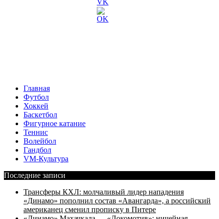
Главная
Футбол
Хоккей
Баскетбол
Фигурное катание
Теннис
Волейбол
Гандбол
VM-Культура
Последние записи
Трансферы КХЛ: молчаливый лидер нападения
«Динамо» пополнил состав «Авангарда», а российский
американец сменил прописку в Питере
«Динамо» Махачкала — «Локомотив»: ничейная