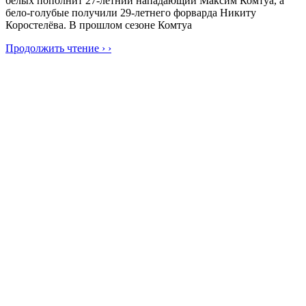
белых пополнит 27-летний нападающий Максим Комтуа, а
бело-голубые получили 29-летнего форварда Никиту
Коростелёва. В прошлом сезоне Комтуа
Продолжить чтение › ›