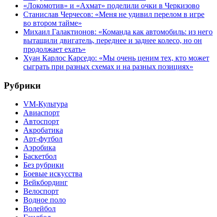
«Локомотив» и «Ахмат» поделили очки в Черкизово
Станислав Черчесов: «Меня не удивил перелом в игре
во втором тайме»
Михаил Галактионов: «Команда как автомобиль: из него
вытащили двигатель, переднее и заднее колесо, но он
продолжает ехать»
Хуан Карлос Карседо: «Мы очень ценим тех, кто может
сыграть при разных схемах и на разных позициях»
Рубрики
VM-Культура
Авиаспорт
Автоспорт
Акробатика
Арт-футбол
Аэробика
Баскетбол
Без рубрики
Боевые искусства
Вейкбординг
Велоспорт
Водное поло
Волейбол