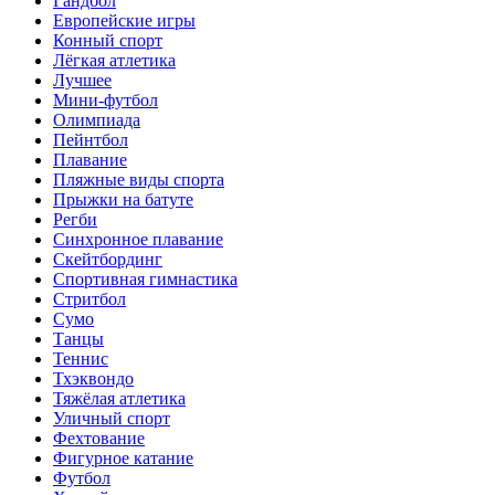
Гандбол
Европейские игры
Конный спорт
Лёгкая атлетика
Лучшее
Мини-футбол
Олимпиада
Пейнтбол
Плавание
Пляжные виды спорта
Прыжки на батуте
Регби
Синхронное плавание
Скейтбординг
Спортивная гимнастика
Стритбол
Сумо
Танцы
Теннис
Тхэквондо
Тяжёлая атлетика
Уличный спорт
Фехтование
Фигурное катание
Футбол