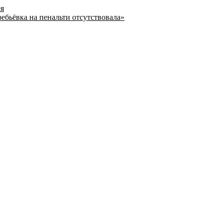
ея
ребьёвка на пенальти отсутствовала»