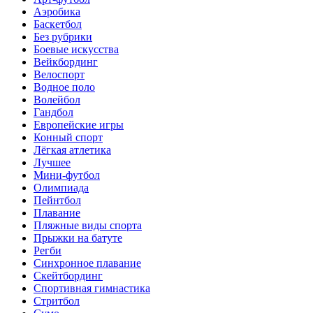
Аэробика
Баскетбол
Без рубрики
Боевые искусства
Вейкбординг
Велоспорт
Водное поло
Волейбол
Гандбол
Европейские игры
Конный спорт
Лёгкая атлетика
Лучшее
Мини-футбол
Олимпиада
Пейнтбол
Плавание
Пляжные виды спорта
Прыжки на батуте
Регби
Синхронное плавание
Скейтбординг
Спортивная гимнастика
Стритбол