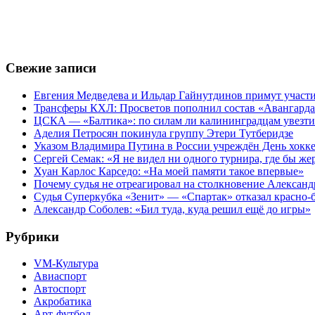
Свежие записи
Евгения Медведева и Ильдар Гайнутдинов примут участие
Трансферы КХЛ: Просветов пополнил состав «Авангарда»
ЦСКА — «Балтика»: по силам ли калининградцам увезти
Аделия Петросян покинула группу Этери Тутберидзе
Указом Владимира Путина в России учреждён День хокк
Сергей Семак: «Я не видел ни одного турнира, где бы же
Хуан Карлос Карседо: «На моей памяти такое впервые»
Почему судья не отреагировал на столкновение Алексан
Судья Суперкубка «Зенит» — «Спартак» отказал красно-
Александр Соболев: «Бил туда, куда решил ещё до игры»
Рубрики
VM-Культура
Авиаспорт
Автоспорт
Акробатика
Арт-футбол