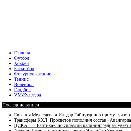
Главная
Футбол
Хоккей
Баскетбол
Фигурное катание
Теннис
Волейбол
Гандбол
VM-Культура
Последние записи
Евгения Медведева и Ильдар Гайнутдинов примут участие
Трансферы КХЛ: Просветов пополнил состав «Авангарда»
ЦСКА — «Балтика»: по силам ли калининградцам увезти
Аделия Петросян покинула группу Этери Тутберидзе