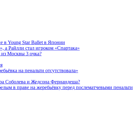
 в Young Star Ballet в Японии
, а Райлли стал игроком «Спартака»
 из Москвы 3 очка?
ея
ребьёвка на пенальти отсутствовала»
дра Соболева и Жедсона Фернандеша?
белым в праве на жеребьёвку перед послематчевыми пенальти