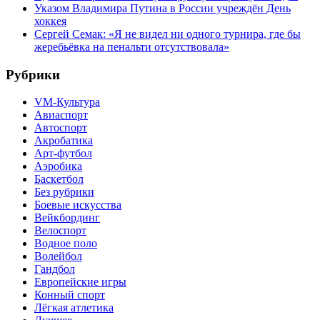
Указом Владимира Путина в России учреждён День
хоккея
Сергей Семак: «Я не видел ни одного турнира, где бы
жеребьёвка на пенальти отсутствовала»
Рубрики
VM-Культура
Авиаспорт
Автоспорт
Акробатика
Арт-футбол
Аэробика
Баскетбол
Без рубрики
Боевые искусства
Вейкбординг
Велоспорт
Водное поло
Волейбол
Гандбол
Европейские игры
Конный спорт
Лёгкая атлетика