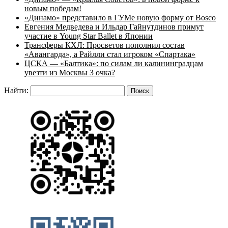
новым победам!
«Динамо» представило в ГУМе новую форму от Bosco
Евгения Медведева и Ильдар Гайнутдинов примут
участие в Young Star Ballet в Японии
Трансферы КХЛ: Просветов пополнил состав
«Авангарда», а Райлли стал игроком «Спартака»
ЦСКА — «Балтика»: по силам ли калининградцам
увезти из Москвы 3 очка?
Найти: