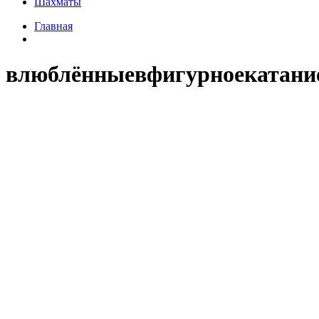
Шахматы
Главная
влюблённыевфигурноекатани