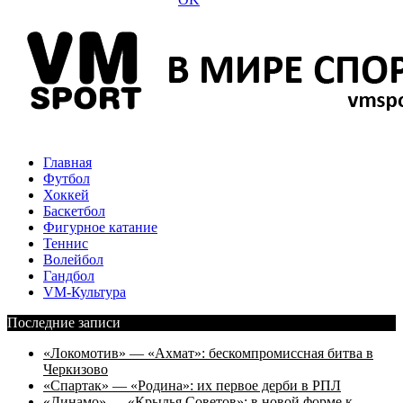
Главная
Футбол
Хоккей
Баскетбол
Фигурное катание
Теннис
Волейбол
Гандбол
VM-Культура
Последние записи
«Локомотив» — «Ахмат»: бескомпромиссная битва в
Черкизово
«Спартак» — «Родина»: их первое дерби в РПЛ
«Динамо» — «Крылья Советов»: в новой форме к