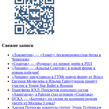
Свежие записи
«Локомотив» — «Ахмат»: бескомпромиссная битва в
Черкизово
«Спартак» — «Родина»: их первое дерби в РПЛ
«Динамо» — «Крылья Советов»: в новой форме к
новым победам!
«Динамо» представило в ГУМе новую форму от Bosco
Евгения Медведева и Ильдар Гайнутдинов примут
участие в Young Star Ballet в Японии
Трансферы КХЛ: Просветов пополнил состав
«Авангарда», а Райлли стал игроком «Спартака»
ЦСКА — «Балтика»: по силам ли калининградцам
увезти из Москвы 3 очка?
Аделия Петросян покинула группу Этери Тутберидзе