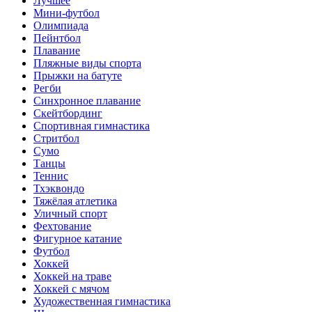
Лучшее
Мини-футбол
Олимпиада
Пейнтбол
Плавание
Пляжные виды спорта
Прыжки на батуте
Регби
Синхронное плавание
Скейтбординг
Спортивная гимнастика
Стритбол
Сумо
Танцы
Теннис
Тхэквондо
Тяжёлая атлетика
Уличный спорт
Фехтование
Фигурное катание
Футбол
Хоккей
Хоккей на траве
Хоккей с мячом
Художественная гимнастика