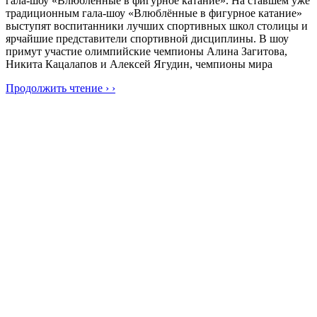
гала-шоу «Влюблённые в фигурное катание». На ставшем уже
традиционным гала-шоу «Влюблённые в фигурное катание»
выступят воспитанники лучших спортивных школ столицы и
ярчайшие представители спортивной дисциплины. В шоу
примут участие олимпийские чемпионы Алина Загитова,
Никита Кацалапов и Алексей Ягудин, чемпионы мира
Продолжить чтение › ›