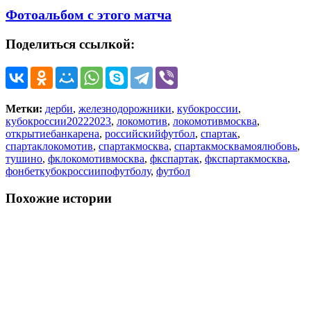
Фотоальбом с этого матча
Поделиться ссылкой:
Метки:
дерби
,
железнодорожники
,
кубокроссии
,
кубокроссии20222023
,
локомотив
,
локомотивмосква
,
открытиебанкарена
,
российскийфутбол
,
спартак
,
спартаклокомотив
,
спартакмосква
,
спартакмосквамоялюбовь
,
тушино
,
фклокомотивмосква
,
фкспартак
,
фкспартакмосква
,
фонбеткубокроссиипофутболу
,
футбол
Похожие истории