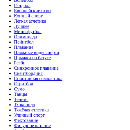
Волейбол
Гандбол
Европейские игры
Конный спорт
Лёгкая атлетика
Лучшее
Мини-футбол
Олимпиада
Пейнтбол
Плавание
Пляжные виды спорта
Прыжки на батуте
Регби
Синхронное плавание
Скейтбординг
Спортивная гимнастика
Стритбол
Сумо
Танцы
Теннис
Тхэквондо
Тяжёлая атлетика
Уличный спорт
Фехтование
Фигурное катание