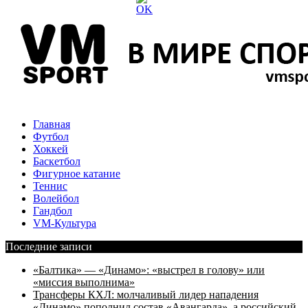
Главная
Футбол
Хоккей
Баскетбол
Фигурное катание
Теннис
Волейбол
Гандбол
VM-Культура
Последние записи
«Балтика» — «Динамо»: «выстрел в голову» или
«миссия выполнима»
Трансферы КХЛ: молчаливый лидер нападения
«Динамо» пополнил состав «Авангарда», а российский