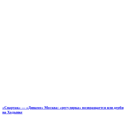
«Спартак» — «Динамо» Москва: «регулярка» возвращается или дерби
на Ходынке