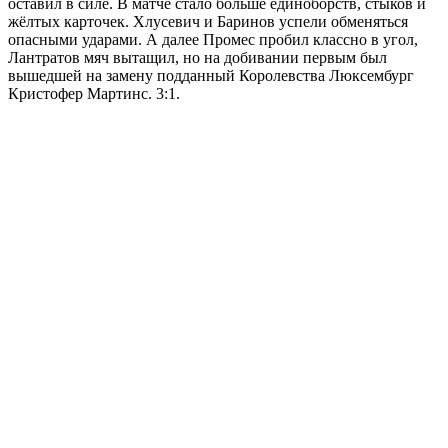
оставил в силе. В матче стало больше единоборств, стыков и
жёлтых карточек. Хлусевич и Баринов успели обменяться
опасными ударами. А далее Промес пробил классно в угол,
Лантратов мяч вытащил, но на добивании первым был
вышедшей на замену подданный Королевства Люксембург
Кристофер Мартинс. 3:1.