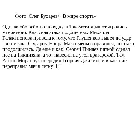
Фото: Олег Бухарев/ «В мире спорта»
Однако обо всём по порядку. «Локомотивцы» отыгрались
мгновенно. Классная атака подопечных Михаила
Галактионова привела к тому, что Глушенков вывел на удар
Тикнизяна. С ударом Наира Максименко справился, но атака
продолжилась. Да ещё и как! Сергей Пиняев пяткой сделал
пас на Тикнизяна, а тот навесил на угол вратарской. Там
Антон Миранчук опередил Георгия Джикию, и в касание
переправил мяч в сетку. 1:1.