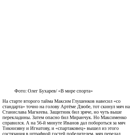
Фото: Олег Бухарев/ «В мире спорта»
На старте второго тайма Максим Глушенков навесил «со
стандарта» точно на голову Артёме Дзюбе, тот скинул мяч на
Станислава Магкеева. Защитник бил зряче, но чуть выше
перекладины. Затем опасно бил Миранчук. Но Максименко
справился. А на 56-й минуте Иванов дал побороться за мяч
Тикнизяну и Игнатову, и «спартаковец» вышел из этого
состязания в штрафной гостей победителем, мяч передал