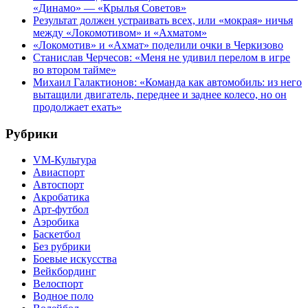
«Динамо» — «Крылья Советов»
Результат должен устраивать всех, или «мокрая» ничья
между «Локомотивом» и «Ахматом»
«Локомотив» и «Ахмат» поделили очки в Черкизово
Станислав Черчесов: «Меня не удивил перелом в игре
во втором тайме»
Михаил Галактионов: «Команда как автомобиль: из него
вытащили двигатель, переднее и заднее колесо, но он
продолжает ехать»
Рубрики
VM-Культура
Авиаспорт
Автоспорт
Акробатика
Арт-футбол
Аэробика
Баскетбол
Без рубрики
Боевые искусства
Вейкбординг
Велоспорт
Водное поло