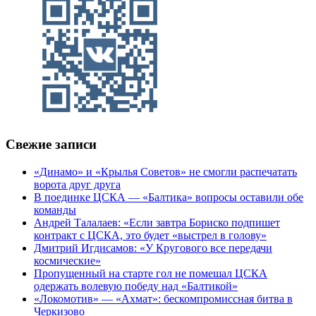
Свежие записи
«Динамо» и «Крылья Советов» не смогли распечатать
ворота друг друга
В поединке ЦСКА — «Балтика» вопросы оставили обе
команды
Андрей Талалаев: «Если завтра Бориско подпишет
контракт с ЦСКА, это будет «выстрел в голову»
Дмитрий Игдисамов: «У Кругового все передачи
космические»
Пропущенный на старте гол не помешал ЦСКА
одержать волевую победу над «Балтикой»
«Локомотив» — «Ахмат»: бескомпромиссная битва в
Черкизово