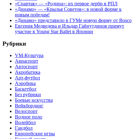
«Спартак» — «Родина»: их первое дерби в РПЛ
«Динамо» — «Крылья Советов»: в новой форме к
новым победам!
«Динамо» представило в ГУМе новую форму от Bosco
Евгения Медведева и Ильдар Гайнутдинов примут
участие в Young Star Ballet в Японии
Рубрики
VM-Культура
Авиаспорт
Автоспорт
Акробатика
Арт-футбол
Аэробика
Баскетбол
Без рубрики
Боевые искусства
Вейкбординг
Велоспорт
Водное поло
Волейбол
Гандбол
Европейские игры