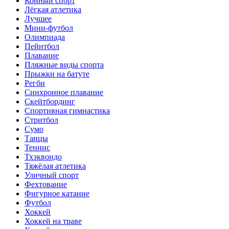
Конный спорт
Лёгкая атлетика
Лучшее
Мини-футбол
Олимпиада
Пейнтбол
Плавание
Пляжные виды спорта
Прыжки на батуте
Регби
Синхронное плавание
Скейтбординг
Спортивная гимнастика
Стритбол
Сумо
Танцы
Теннис
Тхэквондо
Тяжёлая атлетика
Уличный спорт
Фехтование
Фигурное катание
Футбол
Хоккей
Хоккей на траве