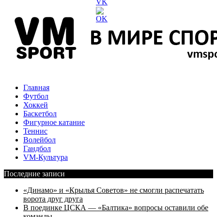
Главная
Футбол
Хоккей
Баскетбол
Фигурное катание
Теннис
Волейбол
Гандбол
VM-Культура
Последние записи
«Динамо» и «Крылья Советов» не смогли распечатать
ворота друг друга
В поединке ЦСКА — «Балтика» вопросы оставили обе
команды