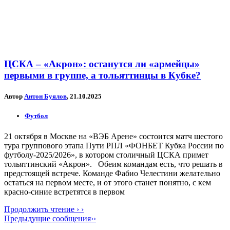
ЦСКА – «Акрон»: останутся ли «армейцы»
первыми в группе, а тольяттинцы в Кубке?
Автор
Антон Буялов
, 21.10.2025
Футбол
21 октября в Москве на «ВЭБ Арене» состоится матч шестого
тура группового этапа Пути РПЛ «ФОНБЕТ Кубка России по
футболу-2025/2026», в котором столичный ЦСКА примет
тольяттинский «Акрон». Обеим командам есть, что решать в
предстоящей встрече. Команде Фабио Челестини желательно
остаться на первом месте, и от этого станет понятно, с кем
красно-синие встретятся в первом
Продолжить чтение › ›
Предыдущие сообщения››