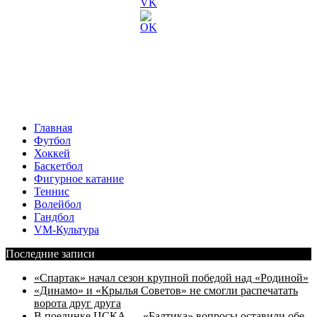
Главная
Футбол
Хоккей
Баскетбол
Фигурное катание
Теннис
Волейбол
Гандбол
VM-Культура
Последние записи
«Спартак» начал сезон крупной победой над «Родиной»
«Динамо» и «Крылья Советов» не смогли распечатать
ворота друг друга
В поединке ЦСКА — «Балтика» вопросы оставили обе