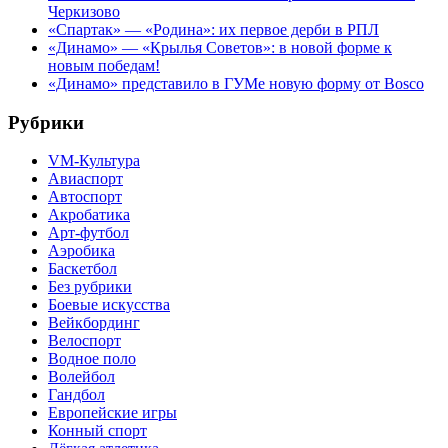
Черкизово
«Спартак» — «Родина»: их первое дерби в РПЛ
«Динамо» — «Крылья Советов»: в новой форме к
новым победам!
«Динамо» представило в ГУМе новую форму от Bosco
Рубрики
VM-Культура
Авиаспорт
Автоспорт
Акробатика
Арт-футбол
Аэробика
Баскетбол
Без рубрики
Боевые искусства
Вейкбординг
Велоспорт
Водное поло
Волейбол
Гандбол
Европейские игры
Конный спорт