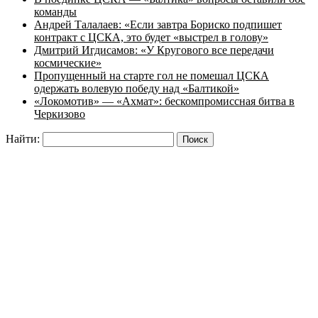
команды
Андрей Талалаев: «Если завтра Бориско подпишет
контракт с ЦСКА, это будет «выстрел в голову»
Дмитрий Игдисамов: «У Кругового все передачи
космические»
Пропущенный на старте гол не помешал ЦСКА
одержать волевую победу над «Балтикой»
«Локомотив» — «Ахмат»: бескомпромиссная битва в
Черкизово
Найти: