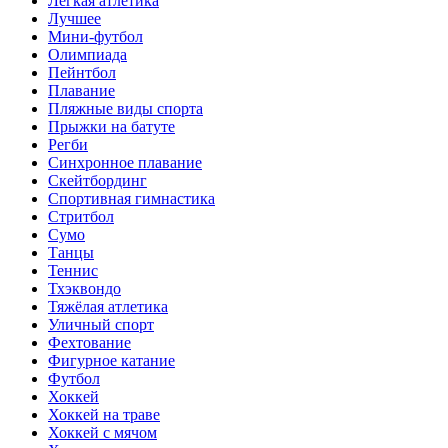
Лёгкая атлетика
Лучшее
Мини-футбол
Олимпиада
Пейнтбол
Плавание
Пляжные виды спорта
Прыжки на батуте
Регби
Синхронное плавание
Скейтбординг
Спортивная гимнастика
Стритбол
Сумо
Танцы
Теннис
Тхэквондо
Тяжёлая атлетика
Уличный спорт
Фехтование
Фигурное катание
Футбол
Хоккей
Хоккей на траве
Хоккей с мячом