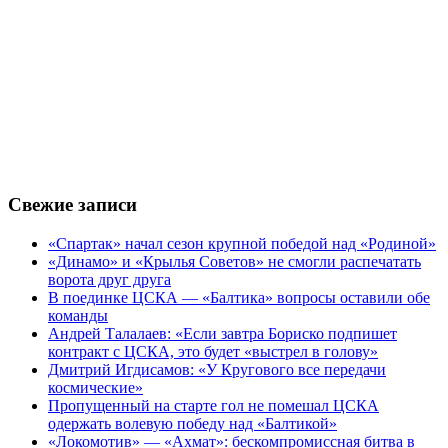
Свежие записи
«Спартак» начал сезон крупной победой над «Родиной»
«Динамо» и «Крылья Советов» не смогли распечатать
ворота друг друга
В поединке ЦСКА — «Балтика» вопросы оставили обе
команды
Андрей Талалаев: «Если завтра Бориско подпишет
контракт с ЦСКА, это будет «выстрел в голову»
Дмитрий Игдисамов: «У Кругового все передачи
космические»
Пропущенный на старте гол не помешал ЦСКА
одержать волевую победу над «Балтикой»
«Локомотив» — «Ахмат»: бескомпромиссная битва в