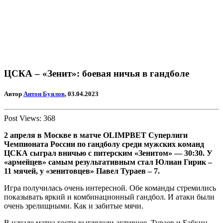
ЦСКА – «Зенит»: боевая ничья в гандболе
Автор
Антон Буялов
, 03.04.2023
Post Views:
368
2 апреля в Москве в матче OLIMPBET Суперлиги
Чемпионата России по гандболу среди мужских команд
ЦСКА сыграл вничью с питерским «Зенитом» — 30:30. У
«армейцев» самым результативным стал Юлиан Гирик –
11 мячей, у «зенитовцев» Павел Тураев – 7.
Игра получилась очень интересной. Обе команды стремились
показывать яркий и комбинационный гандбол. И атаки были
очень зрелищными. Как и забитые мячи.
В начале матча гости выглядели активнее. Тураев и Бабкин,