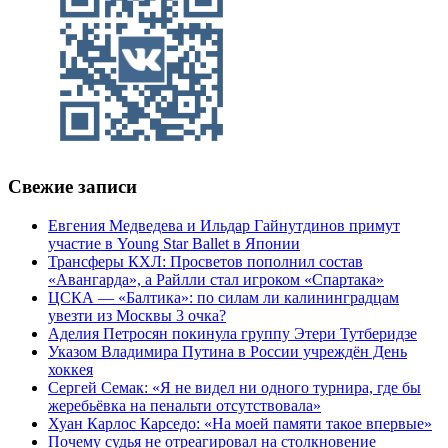
Свежие записи
Евгения Медведева и Ильдар Гайнутдинов примут
участие в Young Star Ballet в Японии
Трансферы КХЛ: Просветов пополнил состав
«Авангарда», а Райлли стал игроком «Спартака»
ЦСКА — «Балтика»: по силам ли калининградцам
увезти из Москвы 3 очка?
Аделия Петросян покинула группу Этери Тутберидзе
Указом Владимира Путина в России учреждён День
хоккея
Сергей Семак: «Я не видел ни одного турнира, где бы
жеребьёвка на пенальти отсутствовала»
Хуан Карлос Карседо: «На моей памяти такое впервые»
Почему судья не отреагировал на столкновение