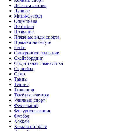
Конный спорт
Лёгкая атлетика
Лучшее
Мини-футбол
Олимпиада
Пейнтбол
Плавание
Пляжные виды спорта
Прыжки на батуте
Регби
Синхронное плавание
Скейтбординг
Спортивная гимнастика
Стритбол
Сумо
Танцы
Теннис
Тхэквондо
Тяжёлая атлетика
Уличный спорт
Фехтование
Фигурное катание
Футбол
Хоккей
Хоккей на траве