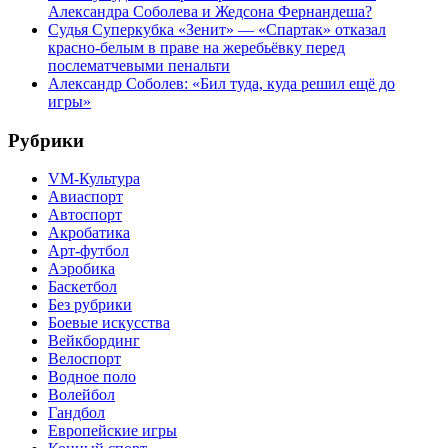
Александра Соболева и Жедсона Фернандеша?
Судья Суперкубка «Зенит» — «Спартак» отказал
красно-белым в праве на жеребьёвку перед
послематчевыми пенальти
Александр Соболев: «Бил туда, куда решил ещё до
игры»
Рубрики
VM-Культура
Авиаспорт
Автоспорт
Акробатика
Арт-футбол
Аэробика
Баскетбол
Без рубрики
Боевые искусства
Вейкбординг
Велоспорт
Водное поло
Волейбол
Гандбол
Европейские игры