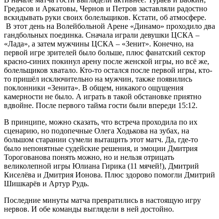
Гредасов и Аркатовы, Чернов и Петров заставляли радостно
вскидывать руки своих болельщиков. Кстати, об атмосфере.
В этот день на Волейбольной Арене «Динамо» проходило два
гандбольных поединка. Сначала играли девушки ЦСКА –
«Лада», а затем мужчины ЦСКА – «Зенит». Конечно, на
первой игре зрителей было больше, плюс фанатский сектор
красно-синих покинул арену после женской игры, но всё же,
болельщиков хватало. Кто-то остался после первой игры, кто-
то пришёл исключительно на мужчин, также появились
поклонники «Зенита». В общем, никакого ощущения
камерности не было. А играть в такой обстановке приятно
вдвойне. После первого тайма гости были впереди 15:12.
В принципе, можно сказать, что встреча проходила по их
сценарию, но подопечные Олега Ходькова на зубах, на
большом старании сумели вытащить этот матч. Да, где-то
было непонятные судейские решения, и эмоции Дмитрия
Торогованова понять можно, но и нельзя отрицать
великолепной игры Юлиана Гирика (11 мячей!), Дмитрий
Киселёва и Дмитрия Ионова. Плюс здорово помогли Дмитрий
Шишкарёв и Артур Рудь.
Последние минуты матча превратились в настоящую игру
нервов. И обе команды выглядели в ней достойно.