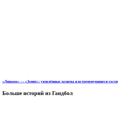
«Динамо» — «Зенит»: уязвлённые хозяева и встрепенувшиеся гости
Больше историй из Гандбол