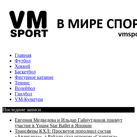
Главная
Футбол
Хоккей
Баскетбол
Фигурное катание
Теннис
Волейбол
Гандбол
VM-Культура
Последние записи
Евгения Медведева и Ильдар Гайнутдинов примут
участие в Young Star Ballet в Японии
Трансферы КХЛ: Просветов пополнил состав
«Авангарда», а Райлли стал игроком «Спартака»