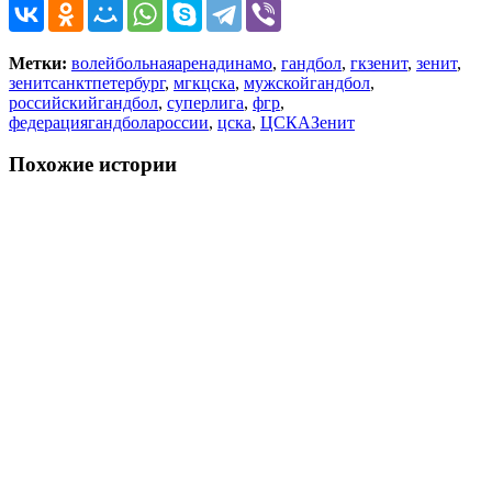
Метки:
волейбольнаяаренадинамо
,
гандбол
,
гкзенит
,
зенит
,
зенитсанктпетербург
,
мгкцска
,
мужскойгандбол
,
российскийгандбол
,
суперлига
,
фгр
,
федерациягандболароссии
,
цска
,
ЦСКАЗенит
Похожие истории