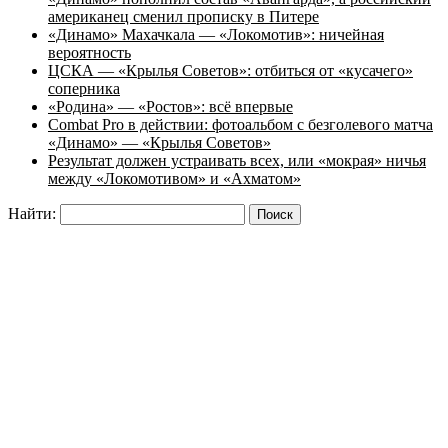
американец сменил прописку в Питере
«Динамо» Махачкала — «Локомотив»: ничейная
вероятность
ЦСКА — «Крылья Советов»: отбиться от «кусачего»
соперника
«Родина» — «Ростов»: всё впервые
Combat Pro в действии: фотоальбом с безголевого матча
«Динамо» — «Крылья Советов»
Результат должен устраивать всех, или «мокрая» ничья
между «Локомотивом» и «Ахматом»
Найти: