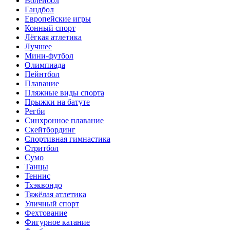
Волейбол
Гандбол
Европейские игры
Конный спорт
Лёгкая атлетика
Лучшее
Мини-футбол
Олимпиада
Пейнтбол
Плавание
Пляжные виды спорта
Прыжки на батуте
Регби
Синхронное плавание
Скейтбординг
Спортивная гимнастика
Стритбол
Сумо
Танцы
Теннис
Тхэквондо
Тяжёлая атлетика
Уличный спорт
Фехтование
Фигурное катание