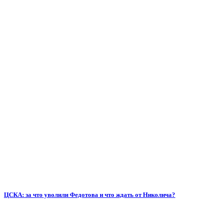
ЦСКА: за что уволили Федотова и что ждать от Николича?