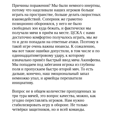
Причины поражения? Мы были немного инертны,
потому что нацеливали наших игроков больше
играть на пространстве, больше делать скоростных
взаимодействий. Соперник же грамотно
позиционно оборонялся, у него не было
свободных зон куда бежать, и фактически мы
получали мячи в приём на месте. ЦСКА с нами
достаточно комфортно получалось играть, мы же
то и дело попадали на ответные атаки. Поэтому в
такой игре очень важны нюансы. К сожалению,
мы вот такие ошибки допустили, в том числе и по
одиннадцатиметровому удару, к которому
изначально привёл быстрый ввод мяча Акинфеева.
Мы попадаем под забегания игрока из глубины
поля и пропускаем быстро второй мяч. То есть
дальше, конечно, наш эмоциональный запал
немножко упал, и армейцы перехватили
инициативу.
Вопрос не в общем количестве пропущенных за
три тура мячей, это вопрос качества, можно, как
угодно переставлять игроков. Нам нужно
стабилизировать игру в обороне. Не только
четвёрки защитников, но и всей команды.