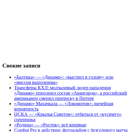
Свежие записи
«Балтика» — «Динамо»: «выстрел в голову» или
«миссия выполнима»
Трансферы КХЛ: молчаливый лидер нападения
«Динамо» пополнил состав «Авангарда», а российский
американец сменил прописку в Питере
«Динамо» Махачкала — «Локомотив»: ничейная
вероятность
ЦСКА — «Крылья Советов»: отбиться от «кусачего»
соперника
«Родина» — «Ростов»: всё впервые
Combat Pro в действии: фотоальбом с безголевого матча