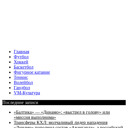
Главная
Футбол
Хоккей
Баскетбол
Фигурное катание
Теннис
Волейбол
Гандбол
VM-Культура
Последние записи
«Балтика» — «Динамо»: «выстрел в голову» или
«миссия выполнима»
Трансферы КХЛ: молчаливый лидер нападения
«Динамо» пополнил состав «Авангарда», а российский