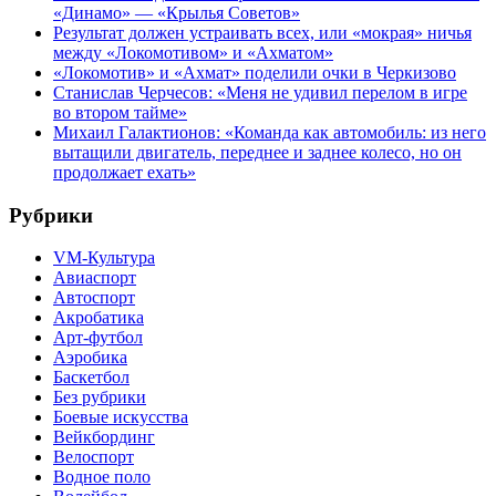
«Динамо» — «Крылья Советов»
Результат должен устраивать всех, или «мокрая» ничья
между «Локомотивом» и «Ахматом»
«Локомотив» и «Ахмат» поделили очки в Черкизово
Станислав Черчесов: «Меня не удивил перелом в игре
во втором тайме»
Михаил Галактионов: «Команда как автомобиль: из него
вытащили двигатель, переднее и заднее колесо, но он
продолжает ехать»
Рубрики
VM-Культура
Авиаспорт
Автоспорт
Акробатика
Арт-футбол
Аэробика
Баскетбол
Без рубрики
Боевые искусства
Вейкбординг
Велоспорт
Водное поло