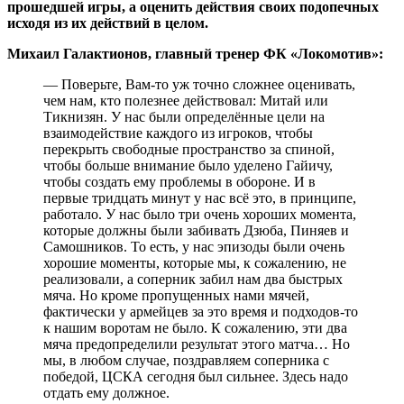
прошедшей игры, а оценить действия своих подопечных
исходя из их действий в целом.
Михаил Галактионов, главный тренер ФК «Локомотив»:
— Поверьте, Вам-то уж точно сложнее оценивать,
чем нам, кто полезнее действовал: Митай или
Тикнизян. У нас были определённые цели на
взаимодействие каждого из игроков, чтобы
перекрыть свободные пространство за спиной,
чтобы больше внимание было уделено Гайичу,
чтобы создать ему проблемы в обороне. И в
первые тридцать минут у нас всё это, в принципе,
работало. У нас было три очень хороших момента,
которые должны были забивать Дзюба, Пиняев и
Самошников. То есть, у нас эпизоды были очень
хорошие моменты, которые мы, к сожалению, не
реализовали, а соперник забил нам два быстрых
мяча. Но кроме пропущенных нами мячей,
фактически у армейцев за это время и подходов-то
к нашим воротам не было. К сожалению, эти два
мяча предопределили результат этого матча… Но
мы, в любом случае, поздравляем соперника с
победой, ЦСКА сегодня был сильнее. Здесь надо
отдать ему должное.