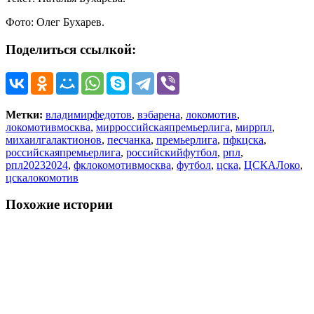
Фото: Олег Бухарев.
Поделиться ссылкой:
Метки:
владимирфедотов
,
вэбарена
,
локомотив
,
локомотивмосква
,
мирроссийскаяпремьерлига
,
миррпл
,
михаилгалактионов
,
песчанка
,
премьерлига
,
пфкцска
,
российскаяпремьерлига
,
российскийфутбол
,
рпл
,
рпл20232024
,
фклокомотивмосква
,
футбол
,
цска
,
ЦСКАЛоко
,
цскалокомотив
Похожие истории