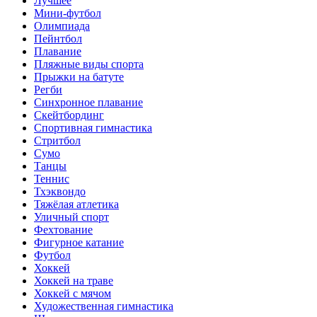
Лучшее
Мини-футбол
Олимпиада
Пейнтбол
Плавание
Пляжные виды спорта
Прыжки на батуте
Регби
Синхронное плавание
Скейтбординг
Спортивная гимнастика
Стритбол
Сумо
Танцы
Теннис
Тхэквондо
Тяжёлая атлетика
Уличный спорт
Фехтование
Фигурное катание
Футбол
Хоккей
Хоккей на траве
Хоккей с мячом
Художественная гимнастика