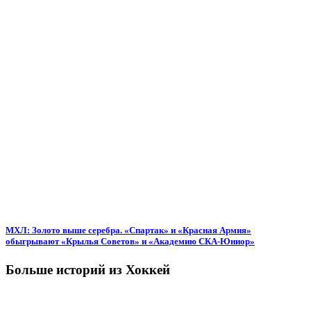
МХЛ: Золото выше серебра. «Спартак» и «Красная Армия»
обыгрывают «Крылья Советов» и «Академию СКА-Юниор»
Больше историй из Хоккей