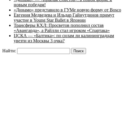
новым победам!
«Динамо» представило в ГУМе новую форму от Bosco
Евгения Медведева и Ильдар Гайнутдинов примут
участие в Young Star Ballet в Японии
Трансферы КХЛ: Просветов пополнил состав
«Авангарда», а Райлли стал игроком «Спартака»
ЦСКА — «Балтика»: по силам ли калининградцам
увезти из Москвы 3 очка?
Найти: