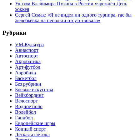
Указом Владимира Путина в России учреждён День
хоккея
Сергей Семак: «Я не видел ни одного турнира, где бы
жеребьёвка на пенальти отсутствовала»
Рубрики
VM-Культура
Авиаспорт
Автоспорт
Акробатика
Арт-футбол
Аэробика
Баскетбол
Без рубрики
Боевые искусства
Вейкбординг
Велоспорт
Водное поло
Волейбол
Гандбол
Европейские игры
Конный спорт
Лёгкая атлетика