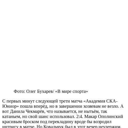
Фото: Олег Бухарев/ «В мире спорта»
С первых минут следующей трети матча «Академия СКА-
Юниор» пошла вперёд, но в завершении хозяевам не везло. А
вот Данила Чекмарёв, что называется, не нытьём, так
катаньем, но свой шанс использовал. 2:4. Макар Ополинский
красивым броском под перекладину вроде бы возродил
интригу в матче. Но Ковальчук был в этот вечер неудержим.