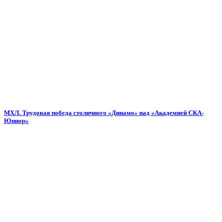
МХЛ. Трудовая победа столичного «Динамо» над «Академией СКА-
Юниор»