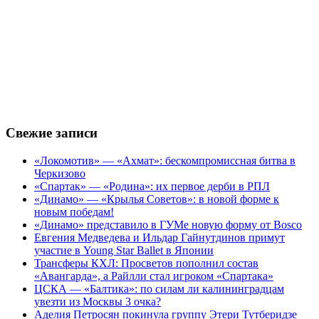
Свежие записи
«Локомотив» — «Ахмат»: бескомпромиссная битва в
Черкизово
«Спартак» — «Родина»: их первое дерби в РПЛ
«Динамо» — «Крылья Советов»: в новой форме к
новым победам!
«Динамо» представило в ГУМе новую форму от Bosco
Евгения Медведева и Ильдар Гайнутдинов примут
участие в Young Star Ballet в Японии
Трансферы КХЛ: Просветов пополнил состав
«Авангарда», а Райлли стал игроком «Спартака»
ЦСКА — «Балтика»: по силам ли калининградцам
увезти из Москвы 3 очка?
Аделия Петросян покинула группу Этери Тутберидзе