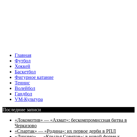
Главная
Футбол
Хоккей
Баскетбол
Фигурное катание
Теннис
Волейбол
Гандбол
VM-Культура
Последние записи
«Локомотив» — «Ахмат»: бескомпромиссная битва в
Черкизово
«Спартак» — «Родина»: их первое дерби в РПЛ
«Динамо» — «Крылья Советов»: в новой форме к