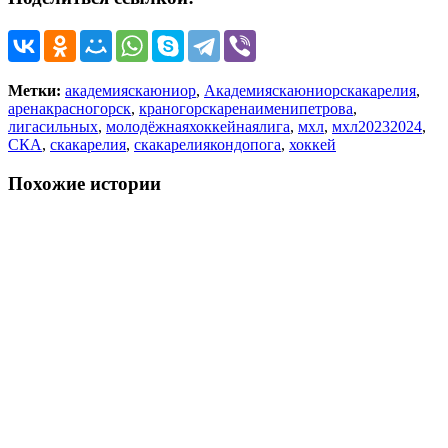
Метки:
академияскаюниор
,
Академияскаюниорскакарелия
,
аренакрасногорск
,
краногорскаренаименипетрова
,
лигасильных
,
молодёжнаяхоккейнаялига
,
мхл
,
мхл20232024
,
СКА
,
скакарелия
,
скакарелиякондопога
,
хоккей
Похожие истории