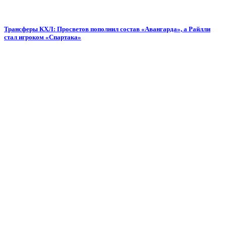
Трансферы КХЛ: Просветов пополнил состав «Авангарда», а Райлли
стал игроком «Спартака»