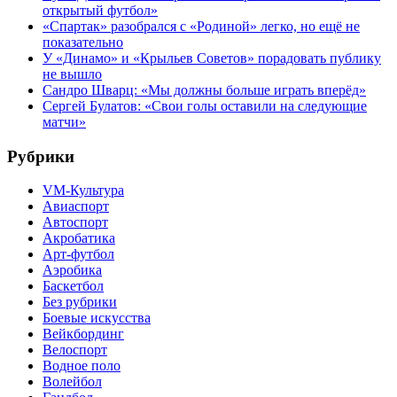
открытый футбол»
«Спартак» разобрался с «Родиной» легко, но ещё не
показательно
У «Динамо» и «Крыльев Советов» порадовать публику
не вышло
Сандро Шварц: «Мы должны больше играть вперёд»
Сергей Булатов: «Свои голы оставили на следующие
матчи»
Рубрики
VM-Культура
Авиаспорт
Автоспорт
Акробатика
Арт-футбол
Аэробика
Баскетбол
Без рубрики
Боевые искусства
Вейкбординг
Велоспорт
Водное поло
Волейбол