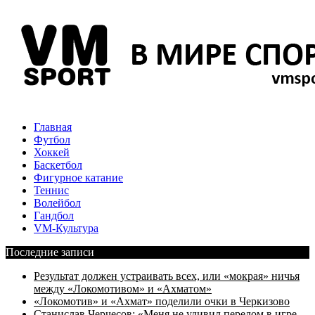
Главная
Футбол
Хоккей
Баскетбол
Фигурное катание
Теннис
Волейбол
Гандбол
VM-Культура
Последние записи
Результат должен устраивать всех, или «мокрая» ничья
между «Локомотивом» и «Ахматом»
«Локомотив» и «Ахмат» поделили очки в Черкизово
Станислав Черчесов: «Меня не удивил перелом в игре