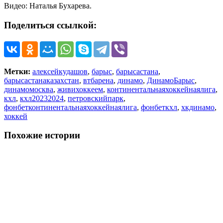
Видео: Наталья Бухарева.
Поделиться ссылкой:
Метки:
алексейкудашов
,
барыс
,
барысастана
,
барысастанаказахстан
,
втбарена
,
динамо
,
ДинамоБарыс
,
динамомосква
,
живихоккеем
,
континентальнаяхоккейнаялига
,
кхл
,
кхл20232024
,
петровскийпарк
,
фонбетконтинентальнаяхоккейнаялига
,
фонбеткхл
,
хкдинамо
,
хоккей
Похожие истории