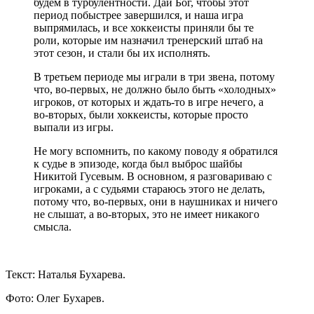
будем в турбулентности. Дай Бог, чтобы этот
период побыстрее завершился, и наша игра
выпрямилась, и все хоккеисты приняли бы те
роли, которые им назначил тренерский штаб на
этот сезон, и стали бы их исполнять.
В третьем периоде мы играли в три звена, потому
что, во-первых, не должно было быть «холодных»
игроков, от которых и ждать-то в игре нечего, а
во-вторых, были хоккеисты, которые просто
выпали из игры.
Не могу вспомнить, по какому поводу я обратился
к судье в эпизоде, когда был выброс шайбы
Никитой Гусевым. В основном, я разговариваю с
игроками, а с судьями стараюсь этого не делать,
потому что, во-первых, они в наушниках и ничего
не слышат, а во-вторых, это не имеет никакого
смысла.
Текст: Наталья Бухарева.
Фото: Олег Бухарев.