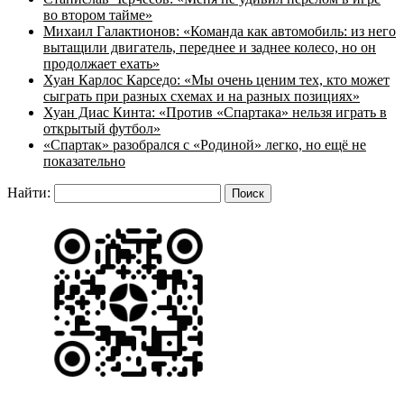
во втором тайме»
Михаил Галактионов: «Команда как автомобиль: из него
вытащили двигатель, переднее и заднее колесо, но он
продолжает ехать»
Хуан Карлос Карседо: «Мы очень ценим тех, кто может
сыграть при разных схемах и на разных позициях»
Хуан Диас Кинта: «Против «Спартака» нельзя играть в
открытый футбол»
«Спартак» разобрался с «Родиной» легко, но ещё не
показательно
Найти: