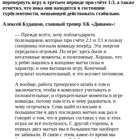
перевернуть игру в третьем периоде при счёте 1:3, а также
отметил, что пока они находятся в состоянии
турбулентности, мешающей действовать стабильно.
Алексей Кудашов, главный тренер ХК «Динамо»:
— Прежде всего, хочу поблагодарить
болельщиков, которые при счёте 2:1 и 3:1 в пользу
соперника погнали команду вперёд. Эта энергия
передалась игрокам. По игре: здесь были и
негативные моменты, и позитивные. Хорошо, что
у ребят нашлись в концовке матча силы и
характер, и они вытащили игру. Конечный
результат положительный, и это вселяет оптимизм.
А вообще, работа тренерского штаба в том и
заключается, чтобы в комплексе учитывать и
положительные, и отрицательные моменты в игре
команды, потому нам есть и чему радоваться, и
чему огорчаться. Семь шайб из восьми в
большинстве в двух последних матчах как раз и
говорят о том, что в равных составах у нас в этих
играх не всё получалось. С другой стороны, в
первых двух матчах мы в большинстве наоборот
не забивали. В связи с этим, какое-то время мы