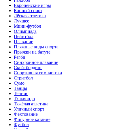
Гандбол
Европейские игры
Конный спорт
Лёгкая атлетика
Лучшее
Мини-футбол
Олимпиада
Пейнтбол
Плавание
Пляжные виды спорта
Прыжки на батуте
Регби
Синхронное плавание
Скейтбординг
Спортивная гимнастика
Стритбол
Сумо
Танцы
Теннис
Тхэквондо
Тяжёлая атлетика
Уличный спорт
Фехтование
Фигурное катание
Футбол