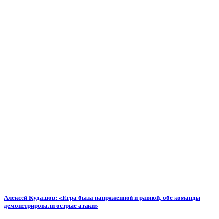
Алексей Кудашов: «Игра была напряженной и равной, обе команды
демонстрировали острые атаки»