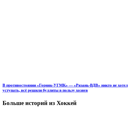
В противостоянии «Горняк-УГМК» — «Рязань-ВДВ» никто не хотел
уступать, всё решили буллиты в пользу хозяев
Больше историй из Хоккей