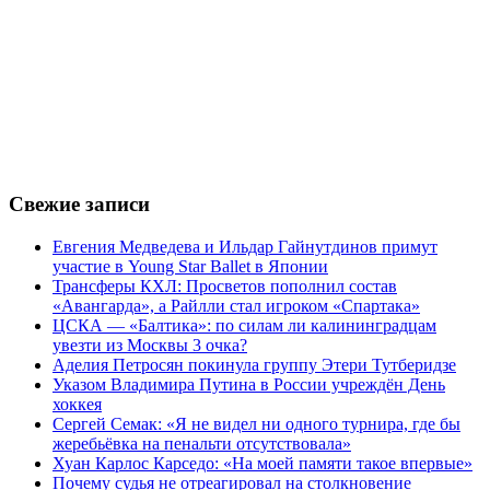
Свежие записи
Евгения Медведева и Ильдар Гайнутдинов примут
участие в Young Star Ballet в Японии
Трансферы КХЛ: Просветов пополнил состав
«Авангарда», а Райлли стал игроком «Спартака»
ЦСКА — «Балтика»: по силам ли калининградцам
увезти из Москвы 3 очка?
Аделия Петросян покинула группу Этери Тутберидзе
Указом Владимира Путина в России учреждён День
хоккея
Сергей Семак: «Я не видел ни одного турнира, где бы
жеребьёвка на пенальти отсутствовала»
Хуан Карлос Карседо: «На моей памяти такое впервые»
Почему судья не отреагировал на столкновение