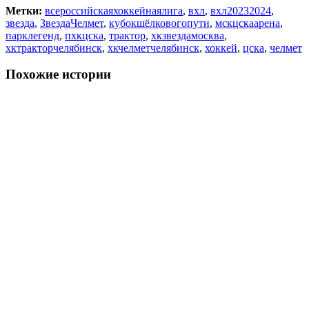
Метки:
всероссийскаяхоккейнаялига
,
вхл
,
вхл20232024
,
звезда
,
ЗвездаЧелмет
,
кубокшёлковогопути
,
мскцскаарена
,
парклегенд
,
пхкцска
,
трактор
,
хкзвездамосква
,
хктракторчелябинск
,
хкчелметчелябинск
,
хоккей
,
цска
,
челмет
Похожие истории