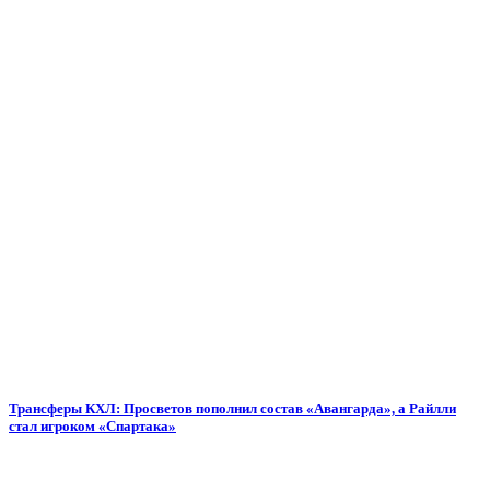
Трансферы КХЛ: Просветов пополнил состав «Авангарда», а Райлли
стал игроком «Спартака»