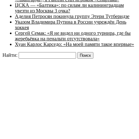
ЦСКА — «Балтика»: по силам ли калининградцам
увезти из Москвы 3 очка?
Аделия Петросян покинула группу Этери Тутберидзе
Указом Владимира Путина в России учреждён День
хоккея
Сергей Семак: «Я не видел ни одного турнира, где бы
жеребьёвка на пенальти отсутствовала»
Хуан Карлос Карседо: «На моей памяти такое впервые»
Найти: