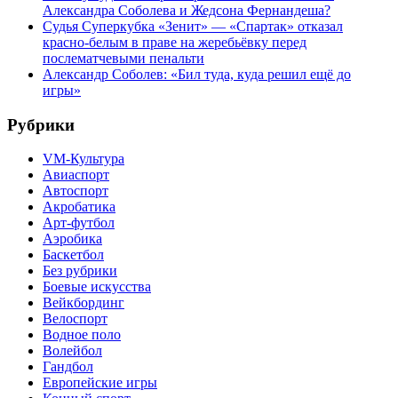
Александра Соболева и Жедсона Фернандеша?
Судья Суперкубка «Зенит» — «Спартак» отказал
красно-белым в праве на жеребьёвку перед
послематчевыми пенальти
Александр Соболев: «Бил туда, куда решил ещё до
игры»
Рубрики
VM-Культура
Авиаспорт
Автоспорт
Акробатика
Арт-футбол
Аэробика
Баскетбол
Без рубрики
Боевые искусства
Вейкбординг
Велоспорт
Водное поло
Волейбол
Гандбол
Европейские игры