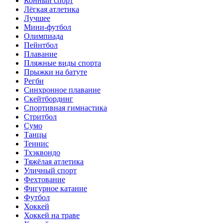
Конный спорт
Лёгкая атлетика
Лучшее
Мини-футбол
Олимпиада
Пейнтбол
Плавание
Пляжные виды спорта
Прыжки на батуте
Регби
Синхронное плавание
Скейтбординг
Спортивная гимнастика
Стритбол
Сумо
Танцы
Теннис
Тхэквондо
Тяжёлая атлетика
Уличный спорт
Фехтование
Фигурное катание
Футбол
Хоккей
Хоккей на траве