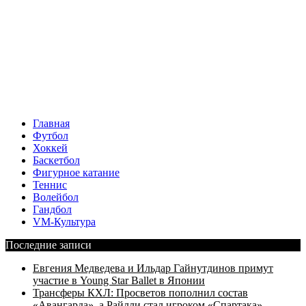
Главная
Футбол
Хоккей
Баскетбол
Фигурное катание
Теннис
Волейбол
Гандбол
VM-Культура
Последние записи
Евгения Медведева и Ильдар Гайнутдинов примут
участие в Young Star Ballet в Японии
Трансферы КХЛ: Просветов пополнил состав
«Авангарда», а Райлли стал игроком «Спартака»