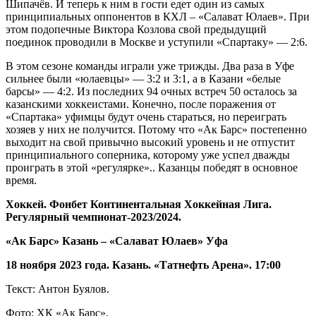
Шипачёв. И теперь к ним в гости едет один из самых
принципиальных оппонентов в КХЛ – «Салават Юлаев». При
этом подопечные Виктора Козлова свой предыдущий
поединок проводили в Москве и уступили «Спартаку» — 2:6.
В этом сезоне команды играли уже трижды. Два раза в Уфе
сильнее были «юлаевцы» — 3:2 и 3:1, а в Казани «белые
барсы» — 4:2. Из последних 94 очных встреч 50 осталось за
казанскими хоккеистами. Конечно, после поражения от
«Спартака» уфимцы будут очень стараться, но переиграть
хозяев у них не получится. Потому что «Ак Барс» постепенно
выходит на свой привычно высокий уровень и не отпустит
принципиального соперника, которому уже успел дважды
проиграть в этой «регулярке».. Казанцы победят в основное
время.
Хоккей. Фонбет Континентальная Хоккейная Лига.
Регулярный чемпионат-2023/2024.
«Ак Барс» Казань – «Салават Юлаев» Уфа
18 ноября 2023 года. Казань. «Татнефть Арена». 17:00
Текст: Антон Буялов.
Фото: ХК «Ак Барс».