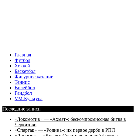
Главная
Футбол
Хоккей
Баскетбол
Фигурное катание
Теннис
Волейбол
Гандбол
VM-Культура
Последние записи
«Локомотив» — «Ахмат»: бескомпромиссная битва в
Черкизово
«Спартак» — «Родина»: их первое дерби в РПЛ
«Динамо» — «Крылья Советов»: в новой форме к