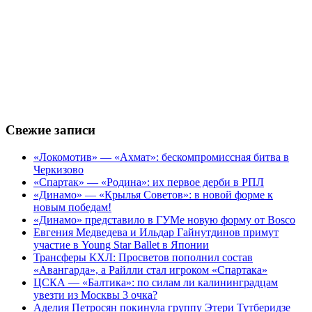
Свежие записи
«Локомотив» — «Ахмат»: бескомпромиссная битва в
Черкизово
«Спартак» — «Родина»: их первое дерби в РПЛ
«Динамо» — «Крылья Советов»: в новой форме к
новым победам!
«Динамо» представило в ГУМе новую форму от Bosco
Евгения Медведева и Ильдар Гайнутдинов примут
участие в Young Star Ballet в Японии
Трансферы КХЛ: Просветов пополнил состав
«Авангарда», а Райлли стал игроком «Спартака»
ЦСКА — «Балтика»: по силам ли калининградцам
увезти из Москвы 3 очка?
Аделия Петросян покинула группу Этери Тутберидзе