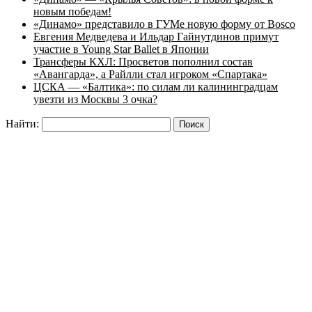
новым победам!
«Динамо» представило в ГУМе новую форму от Bosco
Евгения Медведева и Ильдар Гайнутдинов примут
участие в Young Star Ballet в Японии
Трансферы КХЛ: Просветов пополнил состав
«Авангарда», а Райлли стал игроком «Спартака»
ЦСКА — «Балтика»: по силам ли калининградцам
увезти из Москвы 3 очка?
Найти: