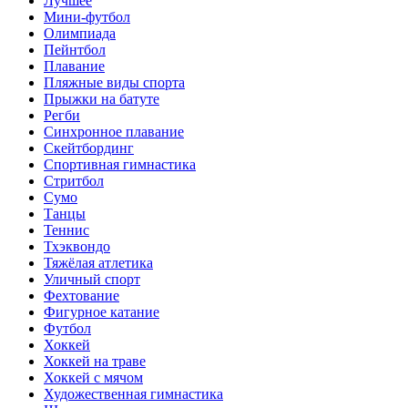
Лучшее
Мини-футбол
Олимпиада
Пейнтбол
Плавание
Пляжные виды спорта
Прыжки на батуте
Регби
Синхронное плавание
Скейтбординг
Спортивная гимнастика
Стритбол
Сумо
Танцы
Теннис
Тхэквондо
Тяжёлая атлетика
Уличный спорт
Фехтование
Фигурное катание
Футбол
Хоккей
Хоккей на траве
Хоккей с мячом
Художественная гимнастика