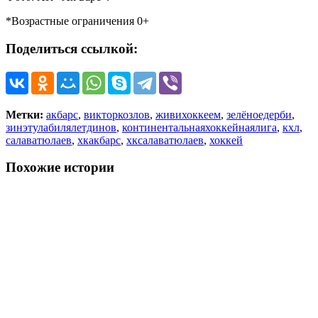
*Возрастные ограничения 0+
Поделиться ссылкой:
Метки:
акбарс
,
викторкозлов
,
живихоккеем
,
зелёноедерби
,
зинэтулабилялетдинов
,
континентальнаяхоккейнаялига
,
кхл
,
салаватюлаев
,
хкакбарс
,
хксалаватюлаев
,
хоккей
Похожие истории