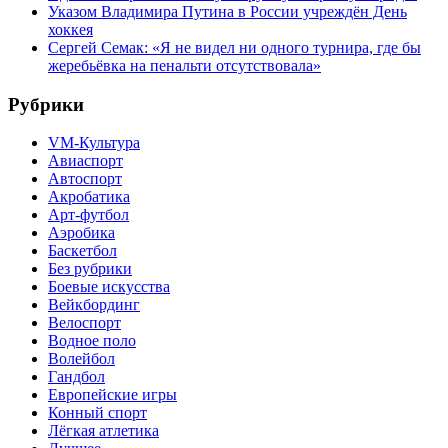
Указом Владимира Путина в России учреждён День
хоккея
Сергей Семак: «Я не видел ни одного турнира, где бы
жеребьёвка на пенальти отсутствовала»
Рубрики
VM-Культура
Авиаспорт
Автоспорт
Акробатика
Арт-футбол
Аэробика
Баскетбол
Без рубрики
Боевые искусства
Вейкбординг
Велоспорт
Водное поло
Волейбол
Гандбол
Европейские игры
Конный спорт
Лёгкая атлетика