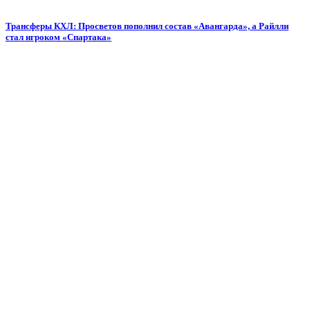
Трансферы КХЛ: Просветов пополнил состав «Авангарда», а Райлли
стал игроком «Спартака»