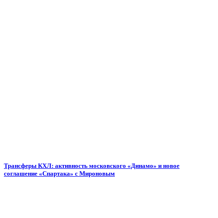
Трансферы КХЛ: активность московского «Динамо» и новое
соглашение «Спартака» с Мироновым