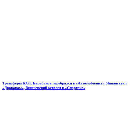
Трансферы КХЛ: Барабанов перебрался в «Автомобилист», Яшкин стал
«Драконом», Вишневский остался в «Спартаке»