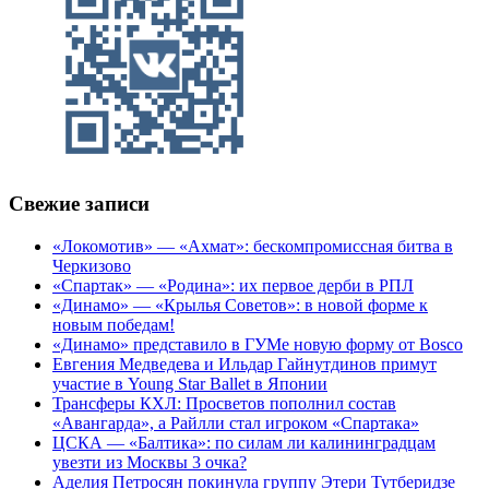
Свежие записи
«Локомотив» — «Ахмат»: бескомпромиссная битва в
Черкизово
«Спартак» — «Родина»: их первое дерби в РПЛ
«Динамо» — «Крылья Советов»: в новой форме к
новым победам!
«Динамо» представило в ГУМе новую форму от Bosco
Евгения Медведева и Ильдар Гайнутдинов примут
участие в Young Star Ballet в Японии
Трансферы КХЛ: Просветов пополнил состав
«Авангарда», а Райлли стал игроком «Спартака»
ЦСКА — «Балтика»: по силам ли калининградцам
увезти из Москвы 3 очка?
Аделия Петросян покинула группу Этери Тутберидзе