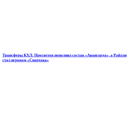
Трансферы КХЛ: Просветов пополнил состав «Авангарда», а Райлли
стал игроком «Спартака»