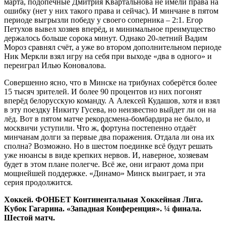
марта, подопечные Дмитрия Квартальнова не имели права на
ошибку (нет у них такого права и сейчас). И минчане в пятом
периоде выгрызли победу у своего соперника – 2:1. Егор
Петухов вывел хозяев вперёд, и минимальное преимущество
держалось больше сорока минут. Однако 20-летний Вадим
Мороз сравнял счёт, а уже во втором дополнительном периоде
Ник Меркли взял игру на себя при выходе «два в одного» и
переиграл Илью Коновалова.
Совершенно ясно, что в Минске на трибунах соберётся более
15 тысяч зрителей. И более 90 процентов из них погонят
вперёд белорусскую команду. А Алексей Кудашов, хотя и взял
в эту поездку Никиту Гусева, но неизвестно выйдет ли он на
лёд. Вот в пятом матче рекордсмена-бомбардира не было, и
москвичи уступили. Что ж, фортуна постепенно отдаёт
минчанам долги за первые два поражения. Отдала ли она их
сполна? Возможно. Но в шестом поединке всё будут решать
уже нюансы в виде крепких нервов. И, наверное, хозяевам
будет в этом плане полегче. Всё же, они играют дома при
мощнейшей поддержке. «Динамо» Минск выиграет, и эта
серия продолжится.
Хоккей. ФОНБЕТ Континентальная Хоккейная Лига.
Кубок Гагарина. «Западная Конференция». ¼ финала.
Шестой матч.