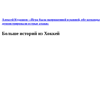
Алексей Кудашов: «Игра была напряженной и равной, обе команды
демонстрировали острые атаки»
Больше историй из Хоккей