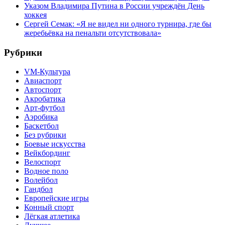
Указом Владимира Путина в России учреждён День
хоккея
Сергей Семак: «Я не видел ни одного турнира, где бы
жеребьёвка на пенальти отсутствовала»
Рубрики
VM-Культура
Авиаспорт
Автоспорт
Акробатика
Арт-футбол
Аэробика
Баскетбол
Без рубрики
Боевые искусства
Вейкбординг
Велоспорт
Водное поло
Волейбол
Гандбол
Европейские игры
Конный спорт
Лёгкая атлетика