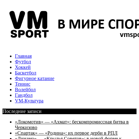
Главная
Футбол
Хоккей
Баскетбол
Фигурное катание
Теннис
Волейбол
Гандбол
VM-Культура
Последние записи
«Локомотив» — «Ахмат»: бескомпромиссная битва в
Черкизово
«Спартак» — «Родина»: их первое дерби в РПЛ
«Динамо» — «Крылья Советов»: в новой форме к