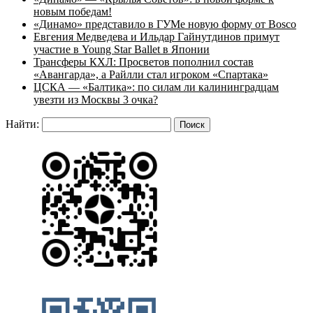
новым победам!
«Динамо» представило в ГУМе новую форму от Bosco
Евгения Медведева и Ильдар Гайнутдинов примут
участие в Young Star Ballet в Японии
Трансферы КХЛ: Просветов пополнил состав
«Авангарда», а Райлли стал игроком «Спартака»
ЦСКА — «Балтика»: по силам ли калининградцам
увезти из Москвы 3 очка?
Найти: