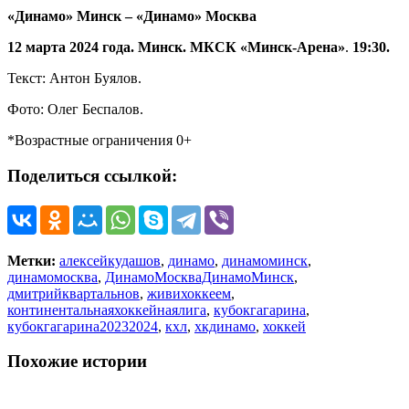
«Динамо» Минск – «Динамо» Москва
12 марта 2024 года. Минск. МКСК «Минск-Арена»
.
19:30.
Текст: Антон Буялов.
Фото: Олег Беспалов.
*Возрастные ограничения 0+
Поделиться ссылкой:
Метки:
алексейкудашов
,
динамо
,
динамоминск
,
динамомосква
,
ДинамоМоскваДинамоМинск
,
дмитрийквартальнов
,
живихоккеем
,
континентальнаяхоккейнаялига
,
кубокгагарина
,
кубокгагарина20232024
,
кхл
,
хкдинамо
,
хоккей
Похожие истории