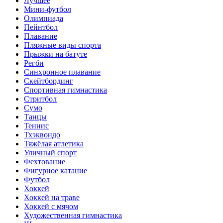
Лучшее
Мини-футбол
Олимпиада
Пейнтбол
Плавание
Пляжные виды спорта
Прыжки на батуте
Регби
Синхронное плавание
Скейтбординг
Спортивная гимнастика
Стритбол
Сумо
Танцы
Теннис
Тхэквондо
Тяжёлая атлетика
Уличный спорт
Фехтование
Фигурное катание
Футбол
Хоккей
Хоккей на траве
Хоккей с мячом
Художественная гимнастика