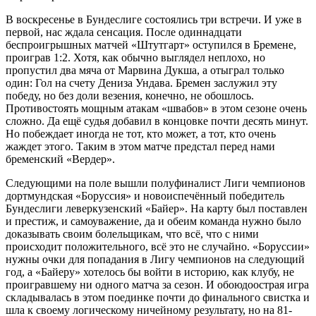
В воскресенье в Бундеслиге состоялись три встречи. И уже в
первой, нас ждала сенсация. После одиннадцати
беспроигрышных матчей «Штутгарт» оступился в Бремене,
проиграв 1:2. Хотя, как обычно выглядел неплохо, но
пропустил два мяча от Марвина Дукша, а отыграл только
один: Гол на счету Дениза Ундава. Бремен заслужил эту
победу, но без доли везения, конечно, не обошлось.
Противостоять мощным атакам «швабов» в этом сезоне очень
сложно. Да ещё судья добавил в концовке почти десять минут.
Но побеждает иногда не тот, кто может, а тот, кто очень
жаждет этого. Таким в этом матче предстал перед нами
бременский «Вердер».
Следующими на поле вышли полуфиналист Лиги чемпионов
дортмундская «Боруссия» и новоиспечённый победитель
Бундеслиги леверкузенский «Байер». На карту был поставлен
и престиж, и самоуважение, да и обеим команда нужно было
доказывать своим болельщикам, что всё, что с ними
происходит положительного, всё это не случайно. «Боруссии»
нужны очки для попадания в Лигу чемпионов на следующий
год, а «Байеру» хотелось бы войти в историю, как клубу, не
проигравшему ни одного матча за сезон. И обоюдоострая игра
складывалась в этом поединке почти до финального свистка и
шла к своему логическому ничейному результату, но на 81-