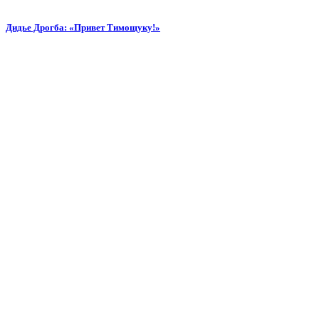
Дидье Дрогба: «Привет Тимощуку!»