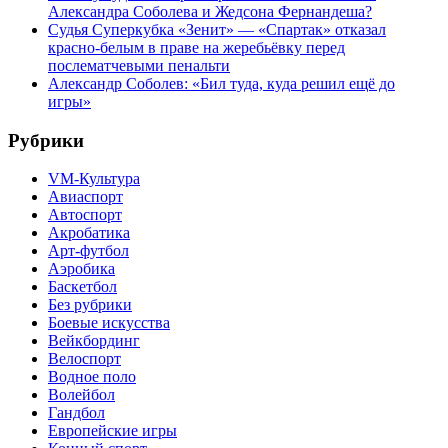
Александра Соболева и Жедсона Фернандеша?
Судья Суперкубка «Зенит» — «Спартак» отказал
красно-белым в праве на жеребьёвку перед
послематчевыми пенальти
Александр Соболев: «Бил туда, куда решил ещё до
игры»
Рубрики
VM-Культура
Авиаспорт
Автоспорт
Акробатика
Арт-футбол
Аэробика
Баскетбол
Без рубрики
Боевые искусства
Вейкбординг
Велоспорт
Водное поло
Волейбол
Гандбол
Европейские игры