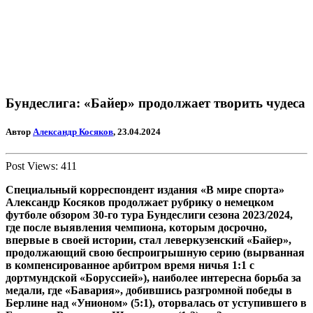
Бундеслига: «Байер» продолжает творить чудеса
Автор
Александр Косяков
, 23.04.2024
Post Views:
411
Специальный корреспондент издания «В мире спорта»
Александр Косяков
продолжает рубрику о немецком
футболе обзором
30-го тура Бундеслиги сезона 2023/2024,
где после выявления чемпиона, которым досрочно,
впервые в своей истории, стал леверкузенский «Байер»,
продолжающий свою беспроигрышную серию (вырванная
в компенсированное арбитром время ничья 1:1 с
дортмундской «Боруссией»), наиболее интересна борьба за
медали, где «Бавария», добившись разгромной победы в
Берлине над «Унионом» (5:1), оторвалась от уступившего в