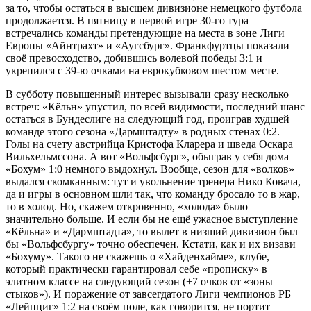
за то, чтобы остаться в высшем дивизионе немецкого футбола
продолжается. В пятницу в первой игре 30-го тура
встречались команды претендующие на места в зоне Лиги
Европы «Айнтрахт» и «Аугсбург». Франкфуртцы показали
своё превосходство, добившись волевой победы 3:1 и
укрепился c 39-ю очками на еврокубковом шестом месте.
В субботу повышенный интерес вызывали сразу несколько
встреч: «Кёльн» упустил, по всей видимости, последний шанс
остаться в Бундеслиге на следующий год, проиграв худшей
команде этого сезона «Дармштадту» в родных стенах 0:2.
Голы на счету австрийца Кристофа Кларера и шведа Оскара
Вильхельмссона. А вот «Вольфсбург», обыграв у себя дома
«Бохум» 1:0 немного выдохнул. Вообще, сезон для «волков»
выдался скомканным: тут и увольнение тренера Нико Ковача,
да и игры в основном шли так, что команду бросало то в жар,
то в холод. Но, скажем откровенно, «холода» было
значительно больше. И если бы не ещё ужасное выступление
«Кёльна» и «Дармштадта», то вылет в низший дивизион был
бы «Вольфсбургу» точно обеспечен. Кстати, как и их визави
«Бохуму». Такого не скажешь о «Хайденхайме», клубе,
который практически гарантировал себе «прописку» в
элитном классе на следующий сезон (+7 очков от «зоны
стыков»). И поражение от завсегдатого Лиги чемпионов РБ
«Лейпциг» 1:2 на своём поле, как говорится, не портит