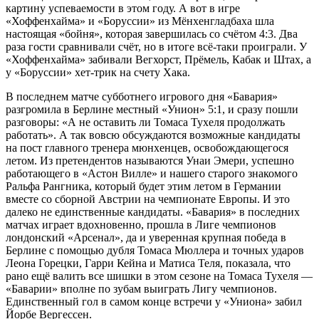
картину успеваемости в этом году. А вот в игре
«Хоффенхайма» и «Боруссии» из Мёнхенгладбаха шла
настоящая «бойня», которая завершилась со счётом 4:3. Два
раза гости сравнивали счёт, но в итоге всё-таки проиграли. У
«Хоффенхайма» забивали Вегхорст, Прёмель, Кабак и Штах, а
у «Боруссии» хет-трик на счету Хака.
В последнем матче субботнего игрового дня «Бавария»
разгромила в Берлине местный «Унион» 5:1, и сразу пошли
разговоры: «А не оставить ли Томаса Тухеля продолжать
работать». А так вовсю обсуждаются возможные кандидаты
на пост главного тренера мюнхенцев, освобождающегося
летом. Из претендентов называются Унаи Эмери, успешно
работающего в «Астон Вилле» и нашего старого знакомого
Ральфа Рангника, который будет этим летом в Германии
вместе со сборной Австрии на чемпионате Европы. И это
далеко не единственные кандидаты. «Бавария» в последних
матчах играет вдохновенно, прошла в Лиге чемпионов
лондонский «Арсенал», да и уверенная крупная победа в
Берлине с помощью дубля Томаса Мюллера и точных ударов
Леона Горецки, Гарри Кейна и Матиса Теля, показала, что
рано ещё валить все шишки в этом сезоне на Томаса Тухеля —
«Баварии» вполне по зубам выиграть Лигу чемпионов.
Единственный гол в самом конце встречи у «Униона» забил
Йорбе Вергессен.