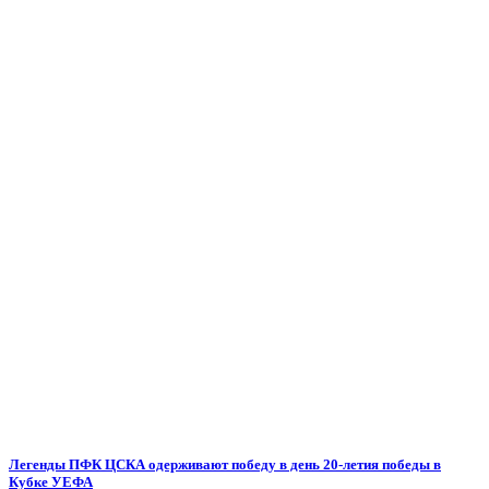
Легенды ПФК ЦСКА одерживают победу в день 20-летия победы в
Кубке УЕФА