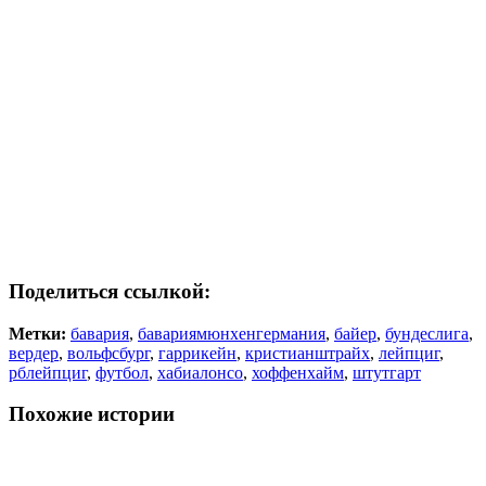
Поделиться ссылкой:
Метки:
бавария
,
бавариямюнхенгермания
,
байер
,
бундеслига
,
вердер
,
вольфсбург
,
гаррикейн
,
кристианштрайх
,
лейпциг
,
рблейпциг
,
футбол
,
хабиалонсо
,
хоффенхайм
,
штутгарт
Похожие истории