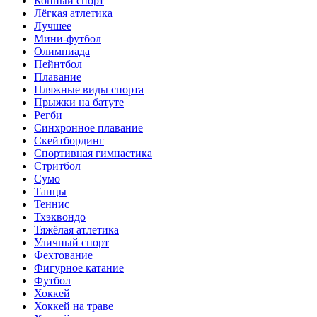
Конный спорт
Лёгкая атлетика
Лучшее
Мини-футбол
Олимпиада
Пейнтбол
Плавание
Пляжные виды спорта
Прыжки на батуте
Регби
Синхронное плавание
Скейтбординг
Спортивная гимнастика
Стритбол
Сумо
Танцы
Теннис
Тхэквондо
Тяжёлая атлетика
Уличный спорт
Фехтование
Фигурное катание
Футбол
Хоккей
Хоккей на траве