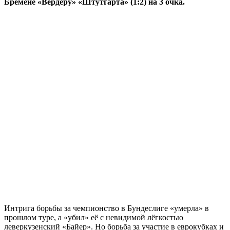
Бремене «Вердеру» «Штутгарта» (1:2) на 3 очка.
Интрига борьбы за чемпионство в Бундеслиге «умерла» в
прошлом туре, а «убил» её с невидимой лёгкостью
леверкузенский «Байер». Но борьба за участие в еврокубках и