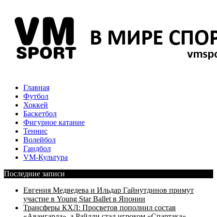
Главная
Футбол
Хоккей
Баскетбол
Фигурное катание
Теннис
Волейбол
Гандбол
VM-Культура
Последние записи
Евгения Медведева и Ильдар Гайнутдинов примут
участие в Young Star Ballet в Японии
Трансферы КХЛ: Просветов пополнил состав
«Авангарда», а Райлли стал игроком «Спартака»