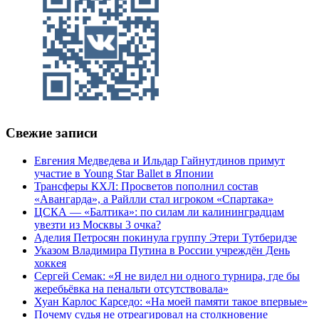
Свежие записи
Евгения Медведева и Ильдар Гайнутдинов примут
участие в Young Star Ballet в Японии
Трансферы КХЛ: Просветов пополнил состав
«Авангарда», а Райлли стал игроком «Спартака»
ЦСКА — «Балтика»: по силам ли калининградцам
увезти из Москвы 3 очка?
Аделия Петросян покинула группу Этери Тутберидзе
Указом Владимира Путина в России учреждён День
хоккея
Сергей Семак: «Я не видел ни одного турнира, где бы
жеребьёвка на пенальти отсутствовала»
Хуан Карлос Карседо: «На моей памяти такое впервые»
Почему судья не отреагировал на столкновение