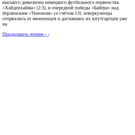
высшего дивизиона немецкого футбольного первенства
«Хайденхайма» (2:3), и очередной победы «Байера» над
берлинским «Унионом» со счётом 1:0, леверкузенцы
оторвались от мюнхенцев и догнавших их штутгартцев уже
на
Продолжить чтение › ›