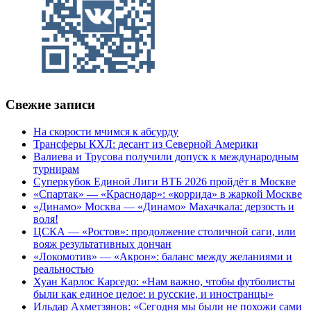
Свежие записи
На скорости мчимся к абсурду
Трансферы КХЛ: десант из Северной Америки
Валиева и Трусова получили допуск к международным
турнирам
Суперкубок Единой Лиги ВТБ 2026 пройдёт в Москве
«Спартак» — «Краснодар»: «коррида» в жаркой Москве
«Динамо» Москва — «Динамо» Махачкала: дерзость и
воля!
ЦСКА — «Ростов»: продолжение столичной саги, или
вояж результативных дончан
«Локомотив» — «Акрон»: баланс между желаниями и
реальностью
Хуан Карлос Карседо: «Нам важно, чтобы футболисты
были как единое целое: и русские, и иностранцы»
Ильдар Ахметзянов: «Сегодня мы были не похожи сами