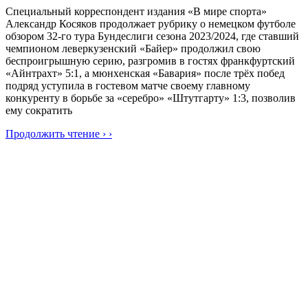
Специальный корреспондент издания «В мире спорта»
Александр Косяков продолжает рубрику о немецком футболе
обзором 32-го тура Бундеслиги сезона 2023/2024, где ставший
чемпионом леверкузенский «Байер» продолжил свою
беспроигрышную серию, разгромив в гостях франкфуртский
«Айнтрахт» 5:1, а мюнхенская «Бавария» после трёх побед
подряд уступила в гостевом матче своему главному
конкуренту в борьбе за «серебро» «Штутгарту» 1:3, позволив
ему сократить
Продолжить чтение › ›