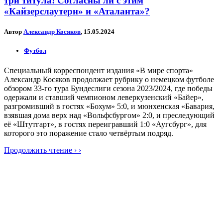
три титула! Согласны ли с этим
«Кайзерслаутерн» и «Аталанта»?
Автор
Александр Косяков
, 15.05.2024
Футбол
Специальный корреспондент издания «В мире спорта»
Александр Косяков продолжает рубрику о немецком футболе
обзором 33-го тура Бундеслиги сезона 2023/2024, где победы
одержали и ставший чемпионом леверкузенский «Байер»,
разгромивший в гостях «Бохум» 5:0, и мюнхенская «Бавария,
взявшая дома верх над «Вольфсбургом» 2:0, и преследующий
её «Штутгарт», в гостях переигравший 1:0 «Аугсбург», для
которого это поражение стало четвёртым подряд.
Продолжить чтение › ›