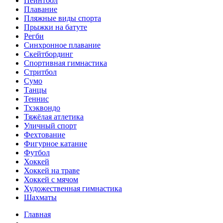
Пейнтбол
Плавание
Пляжные виды спорта
Прыжки на батуте
Регби
Синхронное плавание
Скейтбординг
Спортивная гимнастика
Стритбол
Сумо
Танцы
Теннис
Тхэквондо
Тяжёлая атлетика
Уличный спорт
Фехтование
Фигурное катание
Футбол
Хоккей
Хоккей на траве
Хоккей с мячом
Художественная гимнастика
Шахматы
Главная