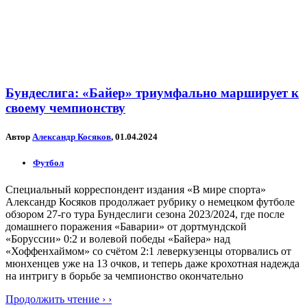
Бундеслига: «Байер» триумфально марширует к
своему чемпионству
Автор
Александр Косяков
, 01.04.2024
Футбол
Специальный корреспондент издания «В мире спорта»
Александр Косяков продолжает рубрику о немецком футболе
обзором 27-го тура Бундеслиги сезона 2023/2024, где после
домашнего поражения «Баварии» от дортмундской
«Боруссии» 0:2 и волевой победы «Байера» над
«Хоффенхаймом» со счётом 2:1 леверкузенцы оторвались от
мюнхенцев уже на 13 очков, и теперь даже крохотная надежда
на интригу в борьбе за чемпионство окончательно
Продолжить чтение › ›