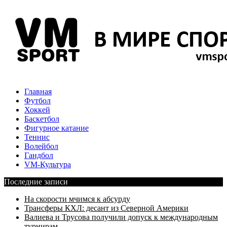
Главная
Футбол
Хоккей
Баскетбол
Фигурное катание
Теннис
Волейбол
Гандбол
VM-Культура
Последние записи
На скорости мчимся к абсурду
Трансферы КХЛ: десант из Северной Америки
Валиева и Трусова получили допуск к международным
турнирам