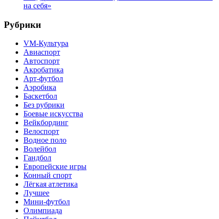
на себя»
Рубрики
VM-Культура
Авиаспорт
Автоспорт
Акробатика
Арт-футбол
Аэробика
Баскетбол
Без рубрики
Боевые искусства
Вейкбординг
Велоспорт
Водное поло
Волейбол
Гандбол
Европейские игры
Конный спорт
Лёгкая атлетика
Лучшее
Мини-футбол
Олимпиада