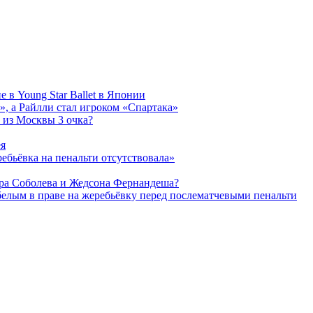
 в Young Star Ballet в Японии
, а Райлли стал игроком «Спартака»
 из Москвы 3 очка?
ея
ребьёвка на пенальти отсутствовала»
дра Соболева и Жедсона Фернандеша?
белым в праве на жеребьёвку перед послематчевыми пенальти