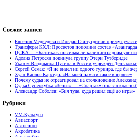
Свежие записи
Евгения Медведева и Ильдар Гайнутдинов примут участие
Трансферы КХЛ: Просветов пополнил состав «Авангарда»
ЦСКА — «Балтика»: по силам ли калининградцам увезти
Аделия Петросян покинула группу Этери Тутберидзе
Указом Владимира Путина в России учреждён День хокк
Сергей Семак: «Я не видел ни одного турнира, где бы же
Хуан Карлос Карседо: «На моей памяти такое впервые»
Почему судья не отреагировал на столкновение Алексан
Судья Суперкубка «Зенит» — «Спартак» отказал красно-
Александр Соболев: «Бил туда, куда решил ещё до игры»
Рубрики
VM-Культура
Авиаспорт
Автоспорт
Акробатика
Арт-футбол