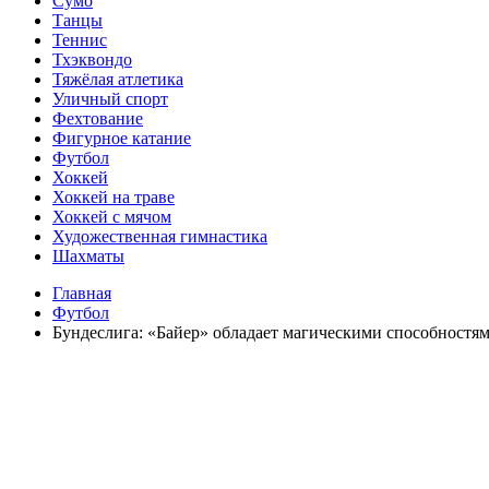
Сумо
Танцы
Теннис
Тхэквондо
Тяжёлая атлетика
Уличный спорт
Фехтование
Фигурное катание
Футбол
Хоккей
Хоккей на траве
Хоккей с мячом
Художественная гимнастика
Шахматы
Главная
Футбол
Бундеслига: «Байер» обладает магическими способностя