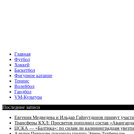
Главная
Футбол
Хоккей
Баскетбол
Фигурное катание
Теннис
Волейбол
Гандбол
VM-Культура
Последние записи
Евгения Медведева и Ильдар Гайнутдинов примут участие
Трансферы КХЛ: Просветов пополнил состав «Авангарда»
ЦСКА — «Балтика»: по силам ли калининградцам увезти
Аделия Петросян покинула группу Этери Тутберидзе