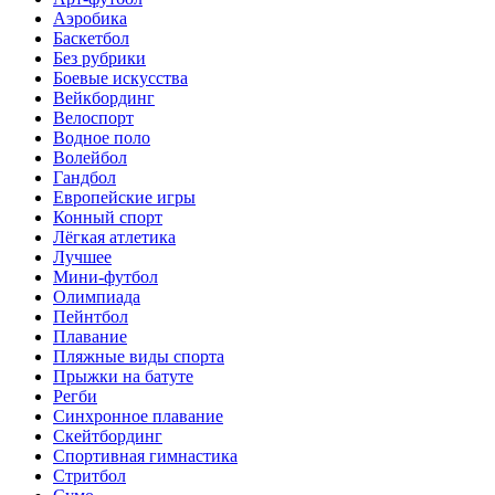
Аэробика
Баскетбол
Без рубрики
Боевые искусства
Вейкбординг
Велоспорт
Водное поло
Волейбол
Гандбол
Европейские игры
Конный спорт
Лёгкая атлетика
Лучшее
Мини-футбол
Олимпиада
Пейнтбол
Плавание
Пляжные виды спорта
Прыжки на батуте
Регби
Синхронное плавание
Скейтбординг
Спортивная гимнастика
Стритбол