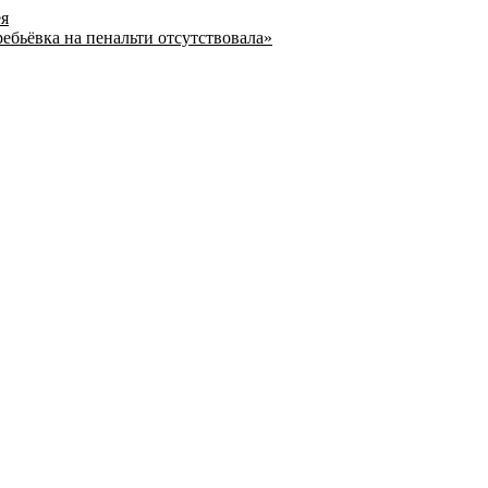
ея
ребьёвка на пенальти отсутствовала»