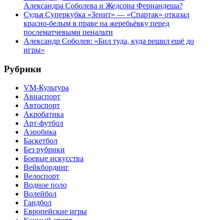
Александра Соболева и Жедсона Фернандеша?
Судья Суперкубка «Зенит» — «Спартак» отказал
красно-белым в праве на жеребьёвку перед
послематчевыми пенальти
Александр Соболев: «Бил туда, куда решил ещё до
игры»
Рубрики
VM-Культура
Авиаспорт
Автоспорт
Акробатика
Арт-футбол
Аэробика
Баскетбол
Без рубрики
Боевые искусства
Вейкбординг
Велоспорт
Водное поло
Волейбол
Гандбол
Европейские игры