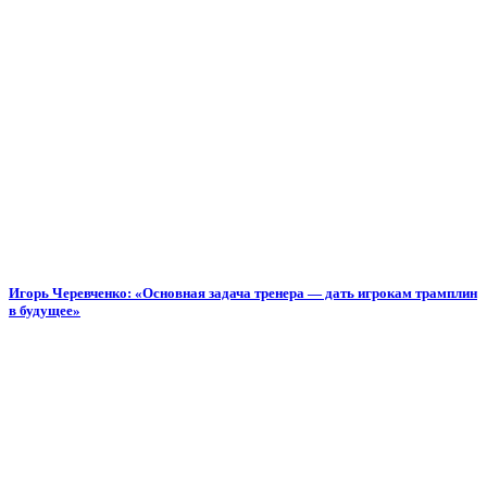
Игорь Черевченко: «Основная задача тренера — дать игрокам трамплин
в будущее»