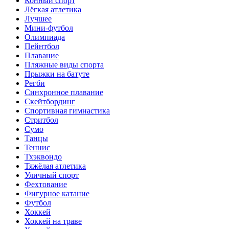
Конный спорт
Лёгкая атлетика
Лучшее
Мини-футбол
Олимпиада
Пейнтбол
Плавание
Пляжные виды спорта
Прыжки на батуте
Регби
Синхронное плавание
Скейтбординг
Спортивная гимнастика
Стритбол
Сумо
Танцы
Теннис
Тхэквондо
Тяжёлая атлетика
Уличный спорт
Фехтование
Фигурное катание
Футбол
Хоккей
Хоккей на траве