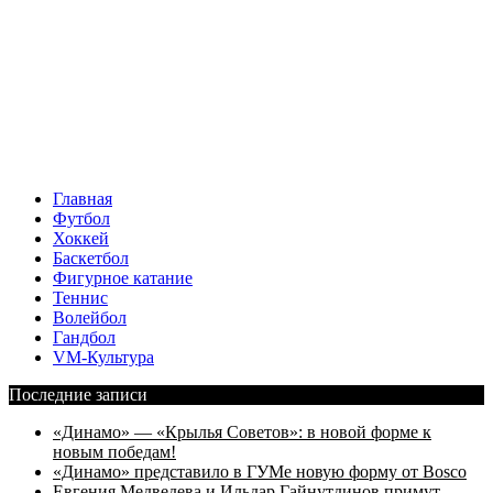
Главная
Футбол
Хоккей
Баскетбол
Фигурное катание
Теннис
Волейбол
Гандбол
VM-Культура
Последние записи
«Динамо» — «Крылья Советов»: в новой форме к
новым победам!
«Динамо» представило в ГУМе новую форму от Bosco
Евгения Медведева и Ильдар Гайнутдинов примут