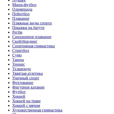
Лучшее
Мини-футбол
Олимпиада
Пейнтбол
Плавание
Пляжные виды спорта
Прыжки на батуте
Регби
Синхронное плавание
Скейтбординг
Спортивная гимнастика
Стритбол
Сумо
Танцы
Теннис
Тхэквондо
Тяжёлая атлетика
Уличный спорт
Фехтование
Фигурное катание
Футбол
Хоккей
Хоккей на траве
Хоккей с мячом
Художественная гимнастика