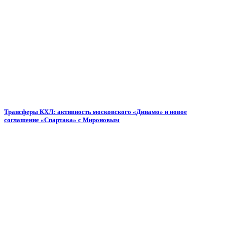
Трансферы КХЛ: активность московского «Динамо» и новое
соглашение «Спартака» с Мироновым