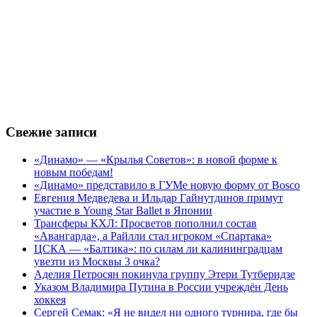
Свежие записи
«Динамо» — «Крылья Советов»: в новой форме к
новым победам!
«Динамо» представило в ГУМе новую форму от Bosco
Евгения Медведева и Ильдар Гайнутдинов примут
участие в Young Star Ballet в Японии
Трансферы КХЛ: Просветов пополнил состав
«Авангарда», а Райлли стал игроком «Спартака»
ЦСКА — «Балтика»: по силам ли калининградцам
увезти из Москвы 3 очка?
Аделия Петросян покинула группу Этери Тутберидзе
Указом Владимира Путина в России учреждён День
хоккея
Сергей Семак: «Я не видел ни одного турнира, где бы