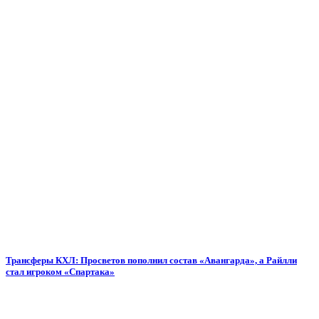
Трансферы КХЛ: Просветов пополнил состав «Авангарда», а Райлли
стал игроком «Спартака»