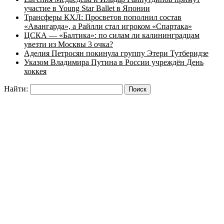
участие в Young Star Ballet в Японии
Трансферы КХЛ: Просветов пополнил состав
«Авангарда», а Райлли стал игроком «Спартака»
ЦСКА — «Балтика»: по силам ли калининградцам
увезти из Москвы 3 очка?
Аделия Петросян покинула группу Этери Тутберидзе
Указом Владимира Путина в России учреждён День
хоккея
Найти: