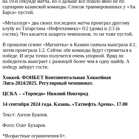
на 19-й секунде матча, но о дальше всё пошло явно не по
сценарию казанской команды. Список травмированных у «Ак
Барса» пустой.
«Металлург» два своих последних матча проиграл другому
клубу из Татарстана «Нефтехимику» 0:2 (дома) и 2:3 (в
гостях). Что касается лазарета чемпионов, то он тоже пустой.
В прошлом сезоне «Магнитка» в Казани сначала выиграла 4:1,
затем проиграла 1:2. Сейчас обе команды будут стремиться к
победе. И игра точно получится очень упорной. Вряд ли
победитель выиграет с разницей более чем в одну шайбу. А
победу заберут гости.
Хоккей. ФОНБЕТ Континентальная Хоккейная
Лига-2024/2025. Регулярный чемпионат.
ЦСКА – «Торпедо» Нижний Новгород
14 сентября 2024 года. Казань. «Татнефть Арена». 17.00
Текст: Антон Буялов.
Фото: Олег Бухарев.
*Возрастные ограничения 0+.