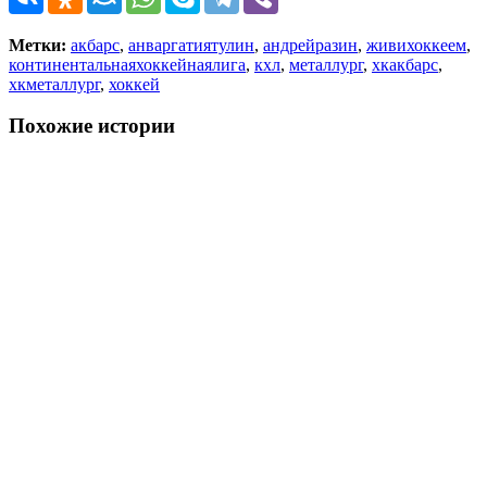
Метки:
акбарс
,
анваргатиятулин
,
андрейразин
,
живихоккеем
,
континентальнаяхоккейнаялига
,
кхл
,
металлург
,
хкакбарс
,
хкметаллург
,
хоккей
Похожие истории