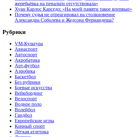
жеребьёвка на пенальти отсутствовала»
Хуан Карлос Карседо: «На моей памяти такое впервые»
Почему судья не отреагировал на столкновение
Александра Соболева и Жедсона Фернандеша?
Рубрики
VM-Культура
Авиаспорт
Автоспорт
Акробатика
Арт-футбол
Аэробика
Баскетбол
Без рубрики
Боевые искусства
Вейкбординг
Велоспорт
Водное поло
Волейбол
Гандбол
Европейские игры
Конный спорт
Лёгкая атлетика