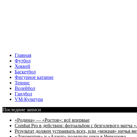
Главная
Футбол
Хоккей
Баскетбол
Фигурное катание
Теннис
Волейбол
Гандбол
VM-Культура
Последние записи
«Родина» — «Ростов»: всё впервые
Combat Pro в действии: фотоальбом с безголевого матч
Результат должен устраивать всех, или «мокрая» ничья
«Локомотив» и «Ахмат» поделили очки в Черкизово