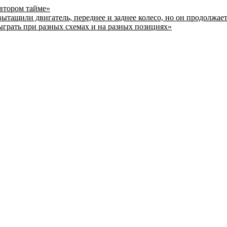
 втором тайме»
ытащили двигатель, переднее и заднее колесо, но он продолжает
ыграть при разных схемах и на разных позициях»