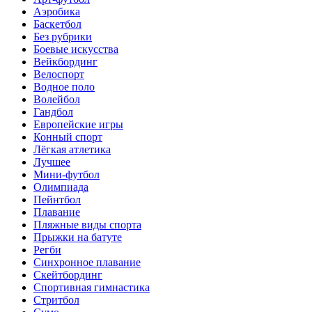
Аэробика
Баскетбол
Без рубрики
Боевые искусства
Вейкбординг
Велоспорт
Водное поло
Волейбол
Гандбол
Европейские игры
Конный спорт
Лёгкая атлетика
Лучшее
Мини-футбол
Олимпиада
Пейнтбол
Плавание
Пляжные виды спорта
Прыжки на батуте
Регби
Синхронное плавание
Скейтбординг
Спортивная гимнастика
Стритбол