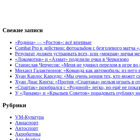
Свежие записи
«Родина» — «Ростов»: всё впервые
Combat Pro в действии: фотоальбом с безголевого матч
Результат должен устраивать всех, или «мокрая» ничья
«Локомотив» и «Ахмат» поделили очки в Черкизово
Станислав Черчесов: «Меня не удивил перелом в игре во
Михаил Галактионов: «Команда как автомобиль: из него в
Хуан Карлос Карседо: «Мы очень ценим тех, кто может с
Хуан Диас Кинта: «Против «Спартака» нельзя играть в 
«Спартак» разобрался с «Родиной» легко, но ещё не пока
У «Динамо» и «Крыльев Советов» порадовать публику н
Рубрики
VM-Культура
Авиаспорт
Автоспорт
Акробатика
Арт-футбол