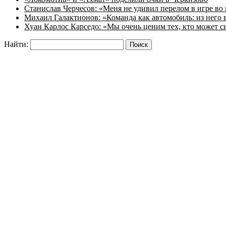
Станислав Черчесов: «Меня не удивил перелом в игре во
Михаил Галактионов: «Команда как автомобиль: из него в
Хуан Карлос Карседо: «Мы очень ценим тех, кто может с
Найти: