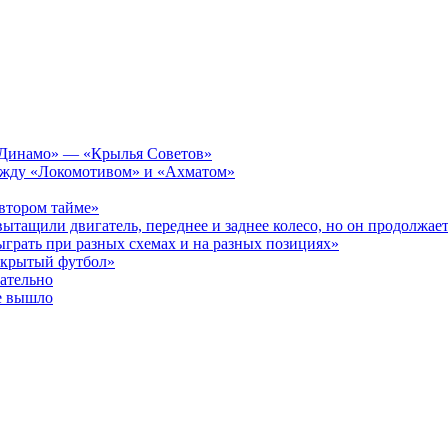
а «Динамо» — «Крылья Советов»
 между «Локомотивом» и «Ахматом»
 втором тайме»
ытащили двигатель, переднее и заднее колесо, но он продолжает
ыграть при разных схемах и на разных позициях»
открытый футбол»
зательно
е вышло