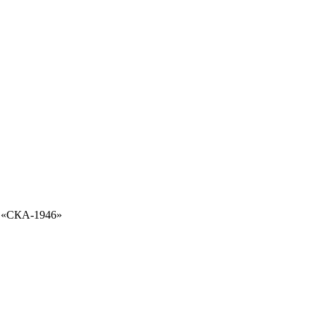
и «СКА-1946»