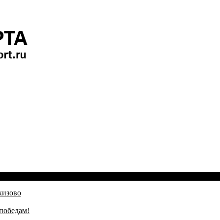
кизово
победам!