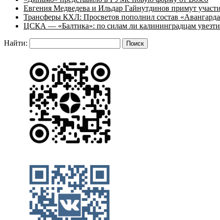
Евгения Медведева и Ильдар Гайнутдинов примут участие
Трансферы КХЛ: Просветов пополнил состав «Авангарда»
ЦСКА — «Балтика»: по силам ли калининградцам увезти
Найти: