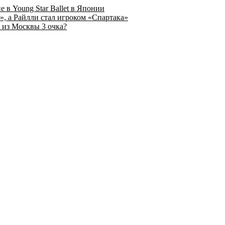
 в Young Star Ballet в Японии
, а Райлли стал игроком «Спартака»
 из Москвы 3 очка?