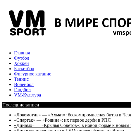
Главная
Футбол
Хоккей
Баскетбол
Фигурное катание
Теннис
Волейбол
Гандбол
VM-Культура
Последние записи
«Локомотив» — «Ахмат»: бескомпромиссная битва в Чер
«Спартак» — «Родина»: их первое дерби в РПЛ
«Динамо» — «Крылья Советов»: в новой форме к новым 
«Динамо» представило в ГУМе новую форму от Bosco