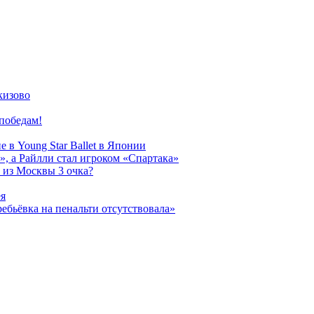
кизово
победам!
 в Young Star Ballet в Японии
, а Райлли стал игроком «Спартака»
 из Москвы 3 очка?
ея
ребьёвка на пенальти отсутствовала»