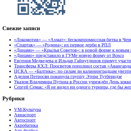
Свежие записи
«Локомотив» — «Ахмат»: бескомпромиссная битва в Чер
«Спартак» — «Родина»: их первое дерби в РПЛ
«Динамо» — «Крылья Советов»: в новой форме к новым 
«Динамо» представило в ГУМе новую форму от Bosco
Евгения Медведева и Ильдар Гайнутдинов примут участие
Трансферы КХЛ: Просветов пополнил состав «Авангарда»
ЦСКА — «Балтика»: по силам ли калининградцам увезти
Аделия Петросян покинула группу Этери Тутберидзе
Указом Владимира Путина в России учреждён День хокк
Сергей Семак: «Я не видел ни одного турнира, где бы же
Рубрики
VM-Культура
Авиаспорт
Автоспорт
Акробатика
Арт-футбол