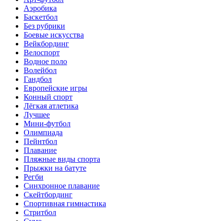
Аэробика
Баскетбол
Без рубрики
Боевые искусства
Вейкбординг
Велоспорт
Водное поло
Волейбол
Гандбол
Европейские игры
Конный спорт
Лёгкая атлетика
Лучшее
Мини-футбол
Олимпиада
Пейнтбол
Плавание
Пляжные виды спорта
Прыжки на батуте
Регби
Синхронное плавание
Скейтбординг
Спортивная гимнастика
Стритбол