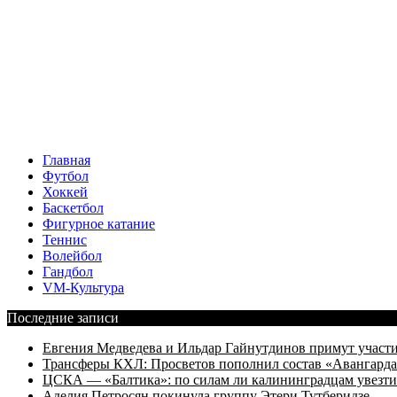
Главная
Футбол
Хоккей
Баскетбол
Фигурное катание
Теннис
Волейбол
Гандбол
VM-Культура
Последние записи
Евгения Медведева и Ильдар Гайнутдинов примут участие
Трансферы КХЛ: Просветов пополнил состав «Авангарда»
ЦСКА — «Балтика»: по силам ли калининградцам увезти
Аделия Петросян покинула группу Этери Тутберидзе