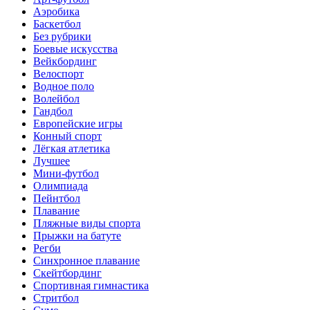
Аэробика
Баскетбол
Без рубрики
Боевые искусства
Вейкбординг
Велоспорт
Водное поло
Волейбол
Гандбол
Европейские игры
Конный спорт
Лёгкая атлетика
Лучшее
Мини-футбол
Олимпиада
Пейнтбол
Плавание
Пляжные виды спорта
Прыжки на батуте
Регби
Синхронное плавание
Скейтбординг
Спортивная гимнастика
Стритбол