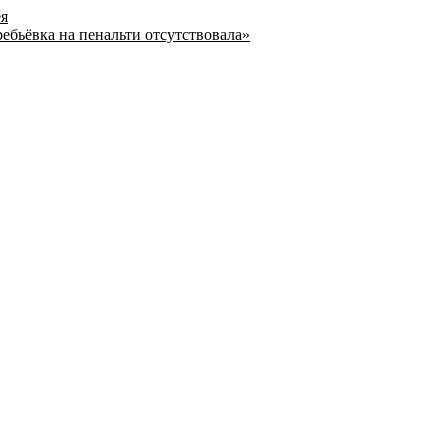
ея
ребьёвка на пенальти отсутствовала»