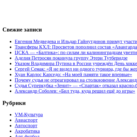
Свежие записи
Евгения Медведева и Ильдар Гайнутдинов примут участие
Трансферы КХЛ: Просветов пополнил состав «Авангарда»
ЦСКА — «Балтика»: по силам ли калининградцам увезти
Аделия Петросян покинула группу Этери Тутберидзе
Указом Владимира Путина в России учреждён День хокк
Сергей Семак: «Я не видел ни одного турнира, где бы же
Хуан Карлос Карседо: «На моей памяти такое впервые»
Почему судья не отреагировал на столкновение Алексан
Судья Суперкубка «Зенит» — «Спартак» отказал красно-
Александр Соболев: «Бил туда, куда решил ещё до игры»
Рубрики
VM-Культура
Авиаспорт
Автоспорт
Акробатика
Арт-футбол