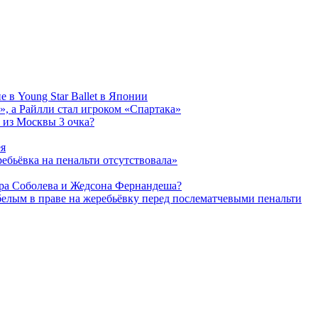
 в Young Star Ballet в Японии
, а Райлли стал игроком «Спартака»
 из Москвы 3 очка?
ея
ребьёвка на пенальти отсутствовала»
дра Соболева и Жедсона Фернандеша?
белым в праве на жеребьёвку перед послематчевыми пенальти