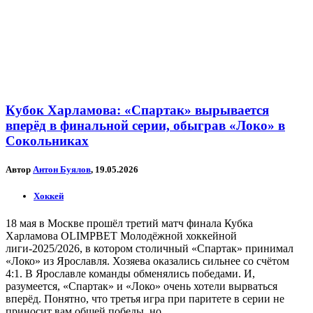
Кубок Харламова: «Спартак» вырывается
вперёд в финальной серии, обыграв «Локо» в
Сокольниках
Автор
Антон Буялов
, 19.05.2026
Хоккей
18 мая в Москве прошёл третий матч финала Кубка
Харламова OLIMPBET Молодёжной хоккейной
лиги-2025/2026, в котором столичный «Спартак» принимал
«Локо» из Ярославля. Хозяева оказались сильнее со счётом
4:1. В Ярославле команды обменялись победами. И,
разумеется, «Спартак» и «Локо» очень хотели вырваться
вперёд. Понятно, что третья игра при паритете в серии не
приносит вам общей победы, но