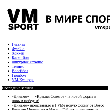
Главная
Футбол
Хоккей
Баскетбол
Фигурное катание
Теннис
Волейбол
Гандбол
VM-Культура
Последние записи
«Динамо» — «Крылья Советов»: в новой форме к
новым победам!
«Динамо» представило в ГУМе новую форму от Bosco
Евгения Медведева и Ильдар Гайнутдинов примут