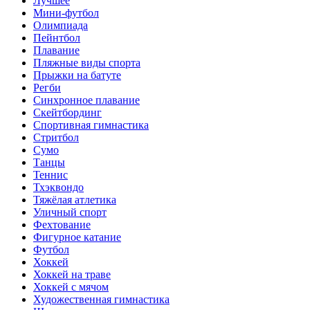
Лучшее
Мини-футбол
Олимпиада
Пейнтбол
Плавание
Пляжные виды спорта
Прыжки на батуте
Регби
Синхронное плавание
Скейтбординг
Спортивная гимнастика
Стритбол
Сумо
Танцы
Теннис
Тхэквондо
Тяжёлая атлетика
Уличный спорт
Фехтование
Фигурное катание
Футбол
Хоккей
Хоккей на траве
Хоккей с мячом
Художественная гимнастика