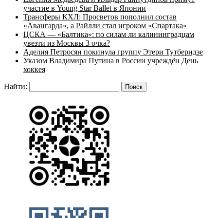
участие в Young Star Ballet в Японии
Трансферы КХЛ: Просветов пополнил состав
«Авангарда», а Райлли стал игроком «Спартака»
ЦСКА — «Балтика»: по силам ли калининградцам
увезти из Москвы 3 очка?
Аделия Петросян покинула группу Этери Тутберидзе
Указом Владимира Путина в России учреждён День
хоккея
Найти: