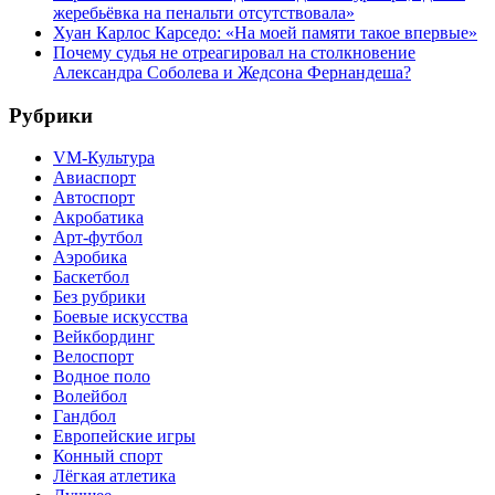
жеребьёвка на пенальти отсутствовала»
Хуан Карлос Карседо: «На моей памяти такое впервые»
Почему судья не отреагировал на столкновение
Александра Соболева и Жедсона Фернандеша?
Рубрики
VM-Культура
Авиаспорт
Автоспорт
Акробатика
Арт-футбол
Аэробика
Баскетбол
Без рубрики
Боевые искусства
Вейкбординг
Велоспорт
Водное поло
Волейбол
Гандбол
Европейские игры
Конный спорт
Лёгкая атлетика