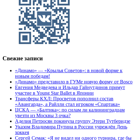
Свежие записи
«Динамо» — «Крылья Советов»: в новой форме к
новым победам!
«Динамо» представило в ГУМе новую форму от Bosco
Евгения Медведева и Ильдар Гайнутдинов примут
участие в Young Star Ballet в Японии
Трансферы КХЛ: Просветов пополнил состав
«Авангарда», а Райлли стал игроком «Спартака»
ЦСКА — «Балтика»: по силам ли калининградцам
увезти из Москвы 3 очка?
Аделия Петросян покинула группу Этери Тутберидзе
Указом Владимира Путина в России учреждён День
хоккея
Сергей Семак: «Я не видел ни одного турнира, где бы