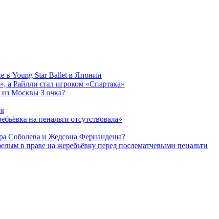
 в Young Star Ballet в Японии
, а Райлли стал игроком «Спартака»
 из Москвы 3 очка?
ея
ребьёвка на пенальти отсутствовала»
дра Соболева и Жедсона Фернандеша?
белым в праве на жеребьёвку перед послематчевыми пенальти