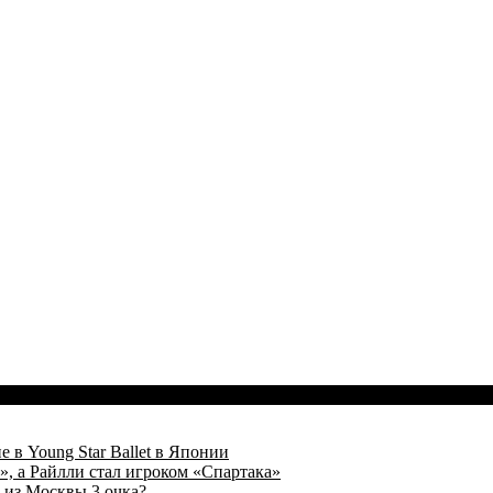
 в Young Star Ballet в Японии
, а Райлли стал игроком «Спартака»
 из Москвы 3 очка?