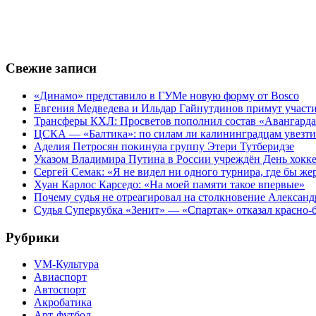
Свежие записи
«Динамо» представило в ГУМе новую форму от Bosco
Евгения Медведева и Ильдар Гайнутдинов примут участие
Трансферы КХЛ: Просветов пополнил состав «Авангарда»
ЦСКА — «Балтика»: по силам ли калининградцам увезти
Аделия Петросян покинула группу Этери Тутберидзе
Указом Владимира Путина в России учреждён День хокк
Сергей Семак: «Я не видел ни одного турнира, где бы же
Хуан Карлос Карседо: «На моей памяти такое впервые»
Почему судья не отреагировал на столкновение Алексан
Судья Суперкубка «Зенит» — «Спартак» отказал красно-
Рубрики
VM-Культура
Авиаспорт
Автоспорт
Акробатика
Арт-футбол