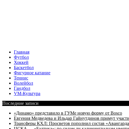
Главная
Футбол
Хоккей
Баскетбол
Фигурное катание
Теннис
Волейбол
Гандбол
VM-Культура
Последние записи
«Динамо» представило в ГУМе новую форму от Bosco
Евгения Медведева и Ильдар Гайнутдинов примут участие
Трансферы КХЛ: Просветов пополнил состав «Авангарда»
ЦСКА — «Балтика»: по силам ли калининградцам увезти