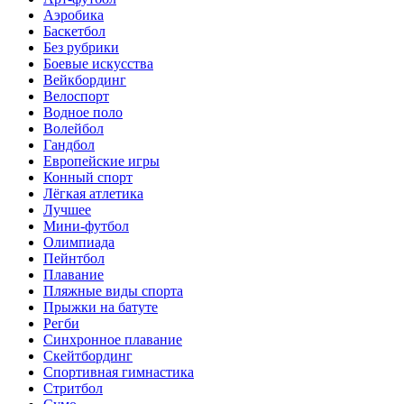
Аэробика
Баскетбол
Без рубрики
Боевые искусства
Вейкбординг
Велоспорт
Водное поло
Волейбол
Гандбол
Европейские игры
Конный спорт
Лёгкая атлетика
Лучшее
Мини-футбол
Олимпиада
Пейнтбол
Плавание
Пляжные виды спорта
Прыжки на батуте
Регби
Синхронное плавание
Скейтбординг
Спортивная гимнастика
Стритбол