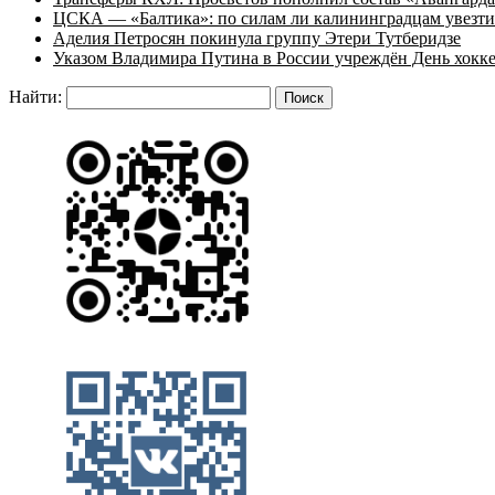
ЦСКА — «Балтика»: по силам ли калининградцам увезти
Аделия Петросян покинула группу Этери Тутберидзе
Указом Владимира Путина в России учреждён День хокк
Найти: