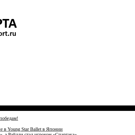
победам!
 в Young Star Ballet в Японии
, а Райлли стал игроком «Спартака»