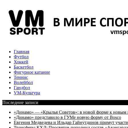
Главная
Футбол
Хоккей
Баскетбол
Фигурное катание
Теннис
Волейбол
Гандбол
VM-Культура
Последние записи
«Динамо» — «Крылья Советов»: в новой форме к новым 
«Динамо» представило в ГУМе новую форму от Bosco
Евгения Медведева и Ильдар Гайнутдинов примут участие
Трансферы КХЛ: Просветов пополнил состав «Авангарда»