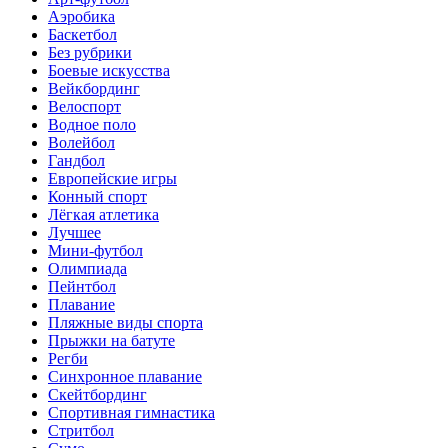
Аэробика
Баскетбол
Без рубрики
Боевые искусства
Вейкбординг
Велоспорт
Водное поло
Волейбол
Гандбол
Европейские игры
Конный спорт
Лёгкая атлетика
Лучшее
Мини-футбол
Олимпиада
Пейнтбол
Плавание
Пляжные виды спорта
Прыжки на батуте
Регби
Синхронное плавание
Скейтбординг
Спортивная гимнастика
Стритбол