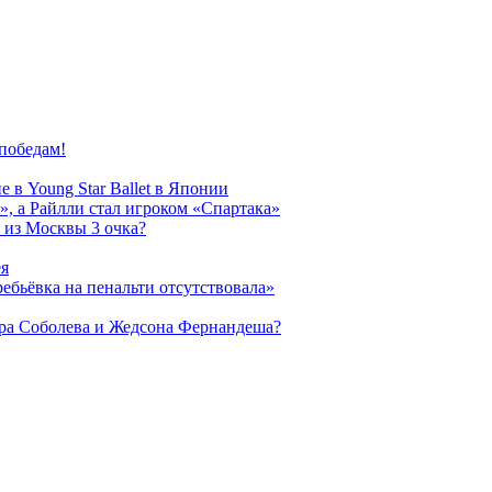
победам!
 в Young Star Ballet в Японии
, а Райлли стал игроком «Спартака»
 из Москвы 3 очка?
ея
ребьёвка на пенальти отсутствовала»
дра Соболева и Жедсона Фернандеша?