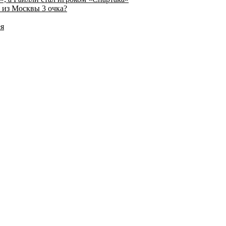
 из Москвы 3 очка?
ея