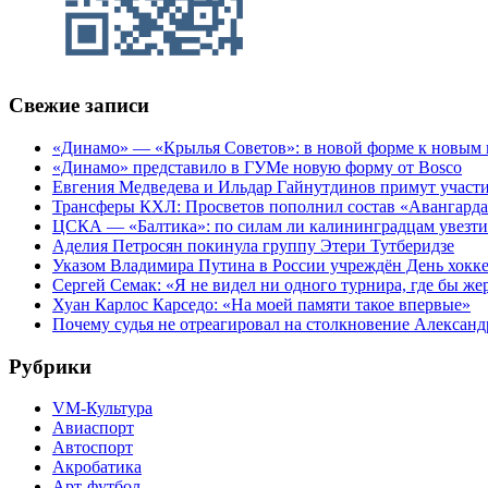
Свежие записи
«Динамо» — «Крылья Советов»: в новой форме к новым 
«Динамо» представило в ГУМе новую форму от Bosco
Евгения Медведева и Ильдар Гайнутдинов примут участие
Трансферы КХЛ: Просветов пополнил состав «Авангарда»
ЦСКА — «Балтика»: по силам ли калининградцам увезти
Аделия Петросян покинула группу Этери Тутберидзе
Указом Владимира Путина в России учреждён День хокк
Сергей Семак: «Я не видел ни одного турнира, где бы же
Хуан Карлос Карседо: «На моей памяти такое впервые»
Почему судья не отреагировал на столкновение Алексан
Рубрики
VM-Культура
Авиаспорт
Автоспорт
Акробатика
Арт-футбол