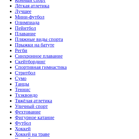
Конный спорт
Лёгкая атлетика
Лучшее
Мини-футбол
Олимпиада
Пейнтбол
Плавание
Пляжные виды спорта
Прыжки на батуте
Регби
Синхронное плавание
Скейтбординг
Спортивная гимнастика
Стритбол
Сумо
Танцы
Теннис
Тхэквондо
Тяжёлая атлетика
Уличный спорт
Фехтование
Фигурное катание
Футбол
Хоккей
Хоккей на траве