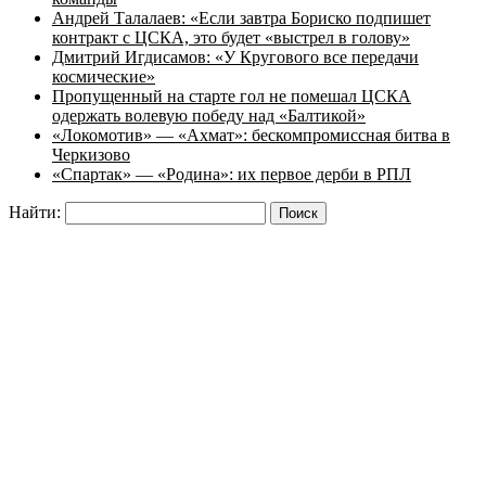
Андрей Талалаев: «Если завтра Бориско подпишет
контракт с ЦСКА, это будет «выстрел в голову»
Дмитрий Игдисамов: «У Кругового все передачи
космические»
Пропущенный на старте гол не помешал ЦСКА
одержать волевую победу над «Балтикой»
«Локомотив» — «Ахмат»: бескомпромиссная битва в
Черкизово
«Спартак» — «Родина»: их первое дерби в РПЛ
Найти: