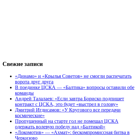
Свежие записи
«Динамо» и «Крылья Советов» не смогли распечатать
ворота друг друга
В поединке ЦСКА — «Балтика» вопросы оставили обе
команды
Андрей Талалаев: «Если завтра Бориско подпишет
контракт с ЦСКА, это будет «выстрел в голову»
Дмитрий Игдисамов: «У Кругового все передачи
космические»
Пропущенный на старте гол не помешал ЦСКА
одержать волевую победу над «Балтикой»
«Локомотив» — «Ахмат»: бескомпромиссная битва в
Черкизово