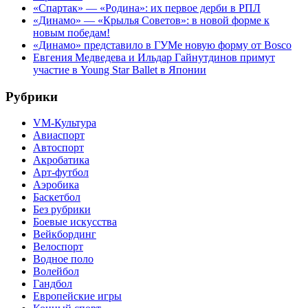
«Спартак» — «Родина»: их первое дерби в РПЛ
«Динамо» — «Крылья Советов»: в новой форме к
новым победам!
«Динамо» представило в ГУМе новую форму от Bosco
Евгения Медведева и Ильдар Гайнутдинов примут
участие в Young Star Ballet в Японии
Рубрики
VM-Культура
Авиаспорт
Автоспорт
Акробатика
Арт-футбол
Аэробика
Баскетбол
Без рубрики
Боевые искусства
Вейкбординг
Велоспорт
Водное поло
Волейбол
Гандбол
Европейские игры