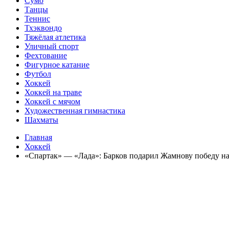
Сумо
Танцы
Теннис
Тхэквондо
Тяжёлая атлетика
Уличный спорт
Фехтование
Фигурное катание
Футбол
Хоккей
Хоккей на траве
Хоккей с мячом
Художественная гимнастика
Шахматы
Главная
Хоккей
«Спартак» — «Лада»: Барков подарил Жамнову победу н