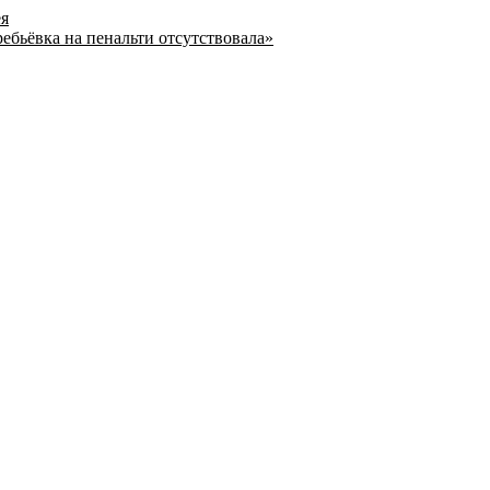
ея
ребьёвка на пенальти отсутствовала»