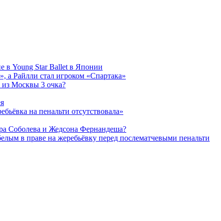
 в Young Star Ballet в Японии
, а Райлли стал игроком «Спартака»
 из Москвы 3 очка?
ея
ребьёвка на пенальти отсутствовала»
дра Соболева и Жедсона Фернандеша?
белым в праве на жеребьёвку перед послематчевыми пенальти