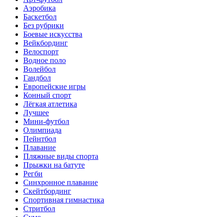
Аэробика
Баскетбол
Без рубрики
Боевые искусства
Вейкбординг
Велоспорт
Водное поло
Волейбол
Гандбол
Европейские игры
Конный спорт
Лёгкая атлетика
Лучшее
Мини-футбол
Олимпиада
Пейнтбол
Плавание
Пляжные виды спорта
Прыжки на батуте
Регби
Синхронное плавание
Скейтбординг
Спортивная гимнастика
Стритбол