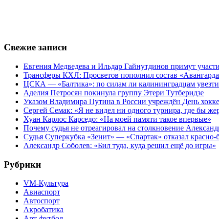
Свежие записи
Евгения Медведева и Ильдар Гайнутдинов примут участие
Трансферы КХЛ: Просветов пополнил состав «Авангарда»
ЦСКА — «Балтика»: по силам ли калининградцам увезти
Аделия Петросян покинула группу Этери Тутберидзе
Указом Владимира Путина в России учреждён День хокк
Сергей Семак: «Я не видел ни одного турнира, где бы же
Хуан Карлос Карседо: «На моей памяти такое впервые»
Почему судья не отреагировал на столкновение Алексан
Судья Суперкубка «Зенит» — «Спартак» отказал красно-
Александр Соболев: «Бил туда, куда решил ещё до игры»
Рубрики
VM-Культура
Авиаспорт
Автоспорт
Акробатика
Арт-футбол