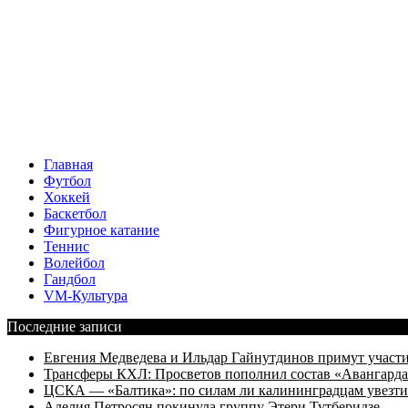
Главная
Футбол
Хоккей
Баскетбол
Фигурное катание
Теннис
Волейбол
Гандбол
VM-Культура
Последние записи
Евгения Медведева и Ильдар Гайнутдинов примут участие
Трансферы КХЛ: Просветов пополнил состав «Авангарда»
ЦСКА — «Балтика»: по силам ли калининградцам увезти
Аделия Петросян покинула группу Этери Тутберидзе