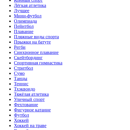
Конный спорт
Лёгкая атлетика
Лучшее
Мини-футбол
Олимпиада
Пейнтбол
Плавание
Пляжные виды спорта
Прыжки на батуте
Регби
Синхронное плавание
Скейтбординг
Спортивная гимнастика
Стритбол
Сумо
Танцы
Теннис
Тхэквондо
Тяжёлая атлетика
Уличный спорт
Фехтование
Фигурное катание
Футбол
Хоккей
Хоккей на траве