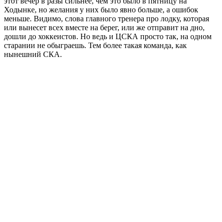
этот вечер в разы сильнее, чем это было в пятницу на
Ходынке, но желания у них было явно больше, а ошибок
меньше. Видимо, слова главного тренера про лодку, которая
или вынесет всех вместе на берег, или же отправит на дно,
дошли до хоккеистов. Но ведь и ЦСКА просто так, на одном
старании не обыграешь. Тем более такая команда, как
нынешний СКА.