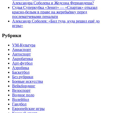
Александра Соболева и Жедсона Фернандеша?
Судья Суперкубка «Зенит» — «Спартак» отказал
красно-белым в праве на жеребьёвку перед
послематчевыми пенальти
Александр Соболев: «Бил туда, куда решил ещё до
игры»
Рубрики
VM-Культура
Авиаспорт
Автоспорт
Акробатика
Арт-футбол
Аэробика
Баскетбол
Без рубрики
Боевые искусства
Вейкбординг
Велоспорт
Водное поло
Волейбол
Гандбол
Европейские игры