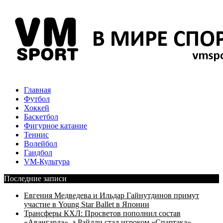
Главная
Футбол
Хоккей
Баскетбол
Фигурное катание
Теннис
Волейбол
Гандбол
VM-Культура
Последние записи
Евгения Медведева и Ильдар Гайнутдинов примут
участие в Young Star Ballet в Японии
Трансферы КХЛ: Просветов пополнил состав
«Авангарда», а Райлли стал игроком «Спартака»