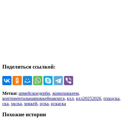
Поделиться ссылкой:
Метки:
армейскоедерби
,
живихоккеем
,
континентальнаяхоккейнаялига
,
кхл
,
кхл20252026
,
пхкцска
,
ска
,
хкска
,
хоккей
,
цска
,
цскаска
Похожие истории