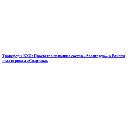
Трансферы КХЛ: Просветов пополнил состав «Авангарда», а Райлли
стал игроком «Спартака»