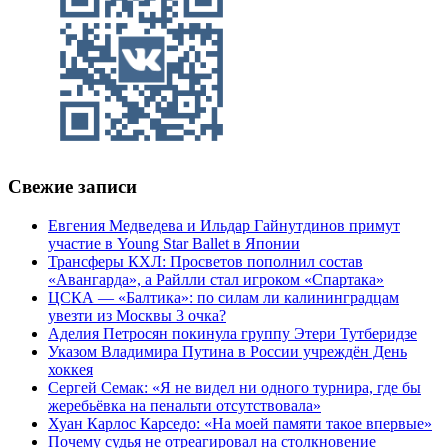
Свежие записи
Евгения Медведева и Ильдар Гайнутдинов примут
участие в Young Star Ballet в Японии
Трансферы КХЛ: Просветов пополнил состав
«Авангарда», а Райлли стал игроком «Спартака»
ЦСКА — «Балтика»: по силам ли калининградцам
увезти из Москвы 3 очка?
Аделия Петросян покинула группу Этери Тутберидзе
Указом Владимира Путина в России учреждён День
хоккея
Сергей Семак: «Я не видел ни одного турнира, где бы
жеребьёвка на пенальти отсутствовала»
Хуан Карлос Карседо: «На моей памяти такое впервые»
Почему судья не отреагировал на столкновение