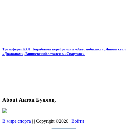
Трансферы КХЛ: Барабанов перебрался в «Автомобилист», Яшкин стал
«Драконом», Вишневский остался в «Спартаке»
About Антон Буялов,
В мире спорта
| | Copyright ©2026 |
Войти