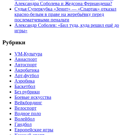
Александра Соболева и Жедсона Фернандеша?
Судья Суперкубка «Зенит» — «Спартак» отказал
красно-белым в праве на жеребьёвку перед
послематчевыми пенальти
Александр Соболев: «Бил туда, куда решил ещё до
игры»
Рубрики
VM-Культура
Авиаспорт
Автоспорт
Акробатика
Арт-футбол
Аэробика
Баскетбол
Без рубрики
Боевые искусства
Вейкбординг
Велоспорт
Водное поло
Волейбол
Гандбол
Европейские игры