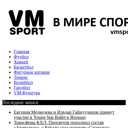
Главная
Футбол
Хоккей
Баскетбол
Фигурное катание
Теннис
Волейбол
Гандбол
VM-Культура
Последние записи
Евгения Медведева и Ильдар Гайнутдинов примут
участие в Young Star Ballet в Японии
Трансферы КХЛ: Просветов пополнил состав
«Авангарда», а Райлли стал игроком «Спартака»