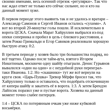
своими именами, весь осенний отрезок «регулярки». Так что
нас ждал ответ не только кто сейчас сильнее, но и кто на
данный момент хуже.
В первом периоде этого выявить так и не удалось и вратари –
Александр Самонов и Сергей Иванов остались «сухими». А
вот во второй 20-минутке голы пошли. И исключительно в
ворота ЦСКА. Сначала Марат Хайруллин выбрался из-под
опеки соперника и пробил в цель с близкого расстояния, а
затем Рокко Гримальди и Егор Савиков реализовали хорошую
быструю атаку. 0:2.
В третьем периоде у хозяев было три большинства подряд, но
всё тщетно. Однако после тайм-аута, взятого Игорем
Никитиным, москвичи одну шайбу отыграли. Денис Гурьянов
вывалился «один на один» и с неудобной руки переиграл-
таки Иванова. 1:2. Но «скашники» тут же всё вернули на
круги своя. «Царь-Пушка» Тревор Мёрфи бросил так, что
Хайруллину только и оставалось, что подобрать отскочившую
от кипера шайбу и закатить её в ворота. 1:3. А затем Брендэн
Лайпсик поразил уже и пустые ворота. Хозяева на данный
момент точно слабее питерцев.
1:4 – ЦСКА по потерянным очкам уже ниже кубковой
восьмёрки.