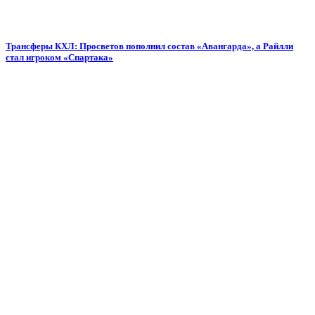
Трансферы КХЛ: Просветов пополнил состав «Авангарда», а Райлли
стал игроком «Спартака»