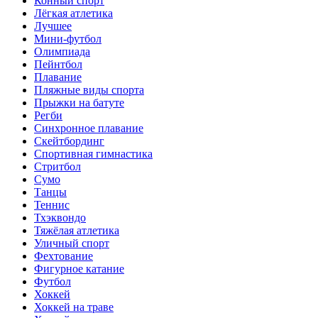
Конный спорт
Лёгкая атлетика
Лучшее
Мини-футбол
Олимпиада
Пейнтбол
Плавание
Пляжные виды спорта
Прыжки на батуте
Регби
Синхронное плавание
Скейтбординг
Спортивная гимнастика
Стритбол
Сумо
Танцы
Теннис
Тхэквондо
Тяжёлая атлетика
Уличный спорт
Фехтование
Фигурное катание
Футбол
Хоккей
Хоккей на траве