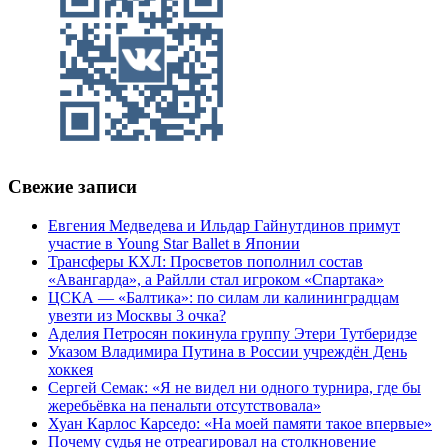
Свежие записи
Евгения Медведева и Ильдар Гайнутдинов примут
участие в Young Star Ballet в Японии
Трансферы КХЛ: Просветов пополнил состав
«Авангарда», а Райлли стал игроком «Спартака»
ЦСКА — «Балтика»: по силам ли калининградцам
увезти из Москвы 3 очка?
Аделия Петросян покинула группу Этери Тутберидзе
Указом Владимира Путина в России учреждён День
хоккея
Сергей Семак: «Я не видел ни одного турнира, где бы
жеребьёвка на пенальти отсутствовала»
Хуан Карлос Карседо: «На моей памяти такое впервые»
Почему судья не отреагировал на столкновение