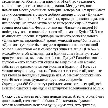
столичным клубом в пяти партиях. И сейчас «технари»,
конечно же, рассчитывали на реванш. Между тем, они
поменяли место домашней локации. Теперь МГТУ принимает
своих соперников в старом-добром дворце спорта «Динамо»
на улице Лавочкина. Я там не был, примерно, около года, так
что посещение этого матча было интересно ещё и с точки
зрения ностальгии. Чего я только на «Лавке» не видел! И
победы мужского волейбольного «Динамо» в Кубке ЕКВ и в
чемпионате России, и триумфы женского баскетбольного
«Динамо» на европейской арене, женский волейбол в лице
«Динамо» тут тоже был когда-то прописан на постоянной
основе. Баскетбол же и сейчас тут живёт в лице ЦСКА-2 и
молодёжки этой команды, да и Единая Лига ВТБ тут тоже
присутствовала, вы ведь не забыли «Руну»? Гандбол, мини-
футбол – чего только эти стены не видели! А как можно
забыть товарищеские матчи России и Бразилии! Нет, тут
можно целую книгу издать. Только из тех событий, которые
тут были за последние двадцать лет. А самому сооружению
уже 46 лет и ведь функционирует оно со времён
Одимпиады-80! Сейчас тут работает множество секций, всё
активно сдаётся в аренду и квартируют волейболисты МГТУ.
Скажу сразу, мне игра очень понравилась. А то, что она будет
длительной, сомнений не было. Обе команды буквально
отвели минувшим вечером душу. Думается, что зрители,