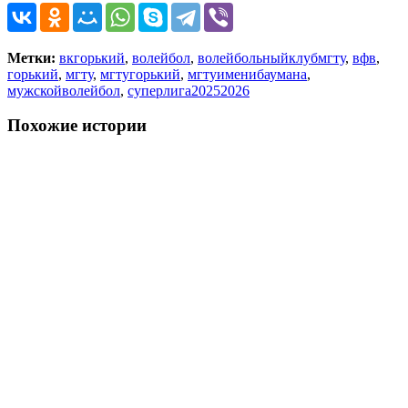
Метки:
вкгорький
,
волейбол
,
волейбольныйклубмгту
,
вфв
,
горький
,
мгту
,
мгтугорький
,
мгтуименибаумана
,
мужскойволейбол
,
суперлига20252026
Похожие истории