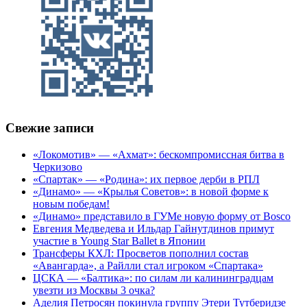
Свежие записи
«Локомотив» — «Ахмат»: бескомпромиссная битва в
Черкизово
«Спартак» — «Родина»: их первое дерби в РПЛ
«Динамо» — «Крылья Советов»: в новой форме к
новым победам!
«Динамо» представило в ГУМе новую форму от Bosco
Евгения Медведева и Ильдар Гайнутдинов примут
участие в Young Star Ballet в Японии
Трансферы КХЛ: Просветов пополнил состав
«Авангарда», а Райлли стал игроком «Спартака»
ЦСКА — «Балтика»: по силам ли калининградцам
увезти из Москвы 3 очка?
Аделия Петросян покинула группу Этери Тутберидзе