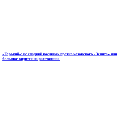
«Горький»: не сладкий поединок против казанского «Зенита» или
большое видится на расстоянии