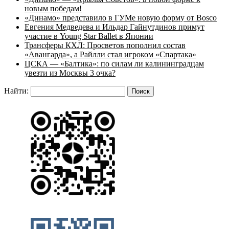
новым победам!
«Динамо» представило в ГУМе новую форму от Bosco
Евгения Медведева и Ильдар Гайнутдинов примут
участие в Young Star Ballet в Японии
Трансферы КХЛ: Просветов пополнил состав
«Авангарда», а Райлли стал игроком «Спартака»
ЦСКА — «Балтика»: по силам ли калининградцам
увезти из Москвы 3 очка?
Найти: