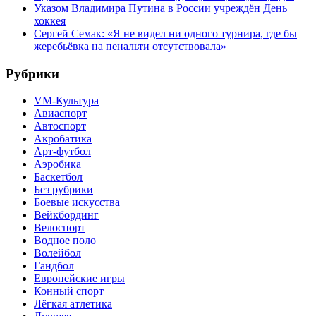
Указом Владимира Путина в России учреждён День
хоккея
Сергей Семак: «Я не видел ни одного турнира, где бы
жеребьёвка на пенальти отсутствовала»
Рубрики
VM-Культура
Авиаспорт
Автоспорт
Акробатика
Арт-футбол
Аэробика
Баскетбол
Без рубрики
Боевые искусства
Вейкбординг
Велоспорт
Водное поло
Волейбол
Гандбол
Европейские игры
Конный спорт
Лёгкая атлетика