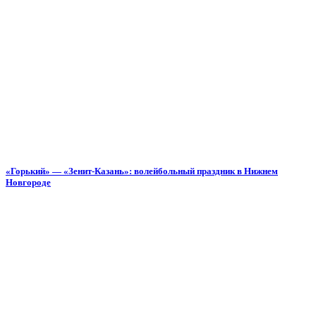
«Горький» — «Зенит-Казань»: волейбольный праздник в Нижнем
Новгороде