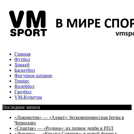
Главная
Футбол
Хоккей
Баскетбол
Фигурное катание
Теннис
Волейбол
Гандбол
VM-Культура
Последние записи
«Локомотив» — «Ахмат»: бескомпромиссная битва в
Черкизово
«Спартак» — «Родина»: их первое дерби в РПЛ
«Динамо» — «Крылья Советов»: в новой форме к