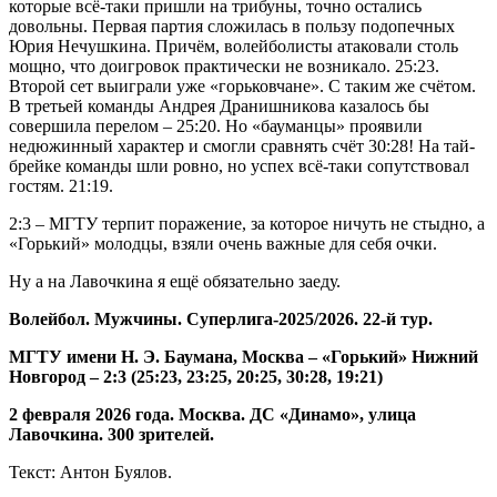
которые всё-таки пришли на трибуны, точно остались
довольны. Первая партия сложилась в пользу подопечных
Юрия Нечушкина. Причём, волейболисты атаковали столь
мощно, что доигровок практически не возникало. 25:23.
Второй сет выиграли уже «горьковчане». С таким же счётом.
В третьей команды Андрея Дранишникова казалось бы
совершила перелом – 25:20. Но «бауманцы» проявили
недюжинный характер и смогли сравнять счёт 30:28! На тай-
брейке команды шли ровно, но успех всё-таки сопутствовал
гостям. 21:19.
2:3 – МГТУ терпит поражение, за которое ничуть не стыдно, а
«Горький» молодцы, взяли очень важные для себя очки.
Ну а на Лавочкина я ещё обязательно заеду.
Волейбол. Мужчины. Суперлига-2025/2026. 22-й тур.
МГТУ имени Н. Э. Баумана, Москва – «Горький» Нижний
Новгород – 2:3 (25:23, 23:25, 20:25, 30:28, 19:21)
2 февраля 2026 года. Москва. ДС «Динамо», улица
Лавочкина. 300 зрителей.
Текст: Антон Буялов.