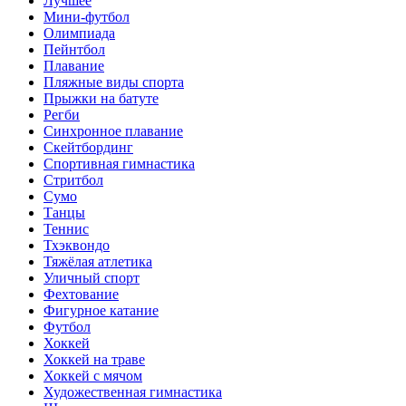
Лучшее
Мини-футбол
Олимпиада
Пейнтбол
Плавание
Пляжные виды спорта
Прыжки на батуте
Регби
Синхронное плавание
Скейтбординг
Спортивная гимнастика
Стритбол
Сумо
Танцы
Теннис
Тхэквондо
Тяжёлая атлетика
Уличный спорт
Фехтование
Фигурное катание
Футбол
Хоккей
Хоккей на траве
Хоккей с мячом
Художественная гимнастика