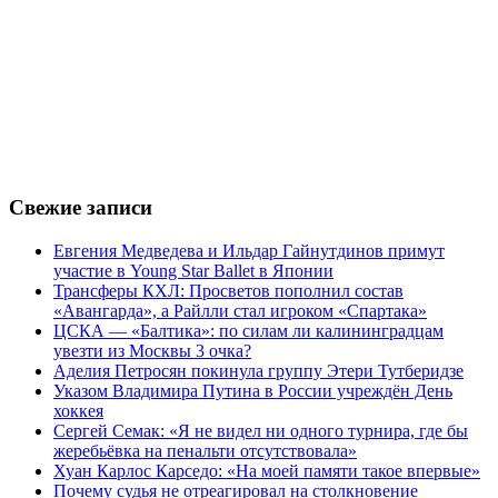
Свежие записи
Евгения Медведева и Ильдар Гайнутдинов примут
участие в Young Star Ballet в Японии
Трансферы КХЛ: Просветов пополнил состав
«Авангарда», а Райлли стал игроком «Спартака»
ЦСКА — «Балтика»: по силам ли калининградцам
увезти из Москвы 3 очка?
Аделия Петросян покинула группу Этери Тутберидзе
Указом Владимира Путина в России учреждён День
хоккея
Сергей Семак: «Я не видел ни одного турнира, где бы
жеребьёвка на пенальти отсутствовала»
Хуан Карлос Карседо: «На моей памяти такое впервые»
Почему судья не отреагировал на столкновение