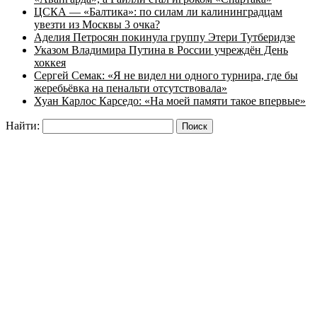
ЦСКА — «Балтика»: по силам ли калининградцам
увезти из Москвы 3 очка?
Аделия Петросян покинула группу Этери Тутберидзе
Указом Владимира Путина в России учреждён День
хоккея
Сергей Семак: «Я не видел ни одного турнира, где бы
жеребьёвка на пенальти отсутствовала»
Хуан Карлос Карседо: «На моей памяти такое впервые»
Найти: