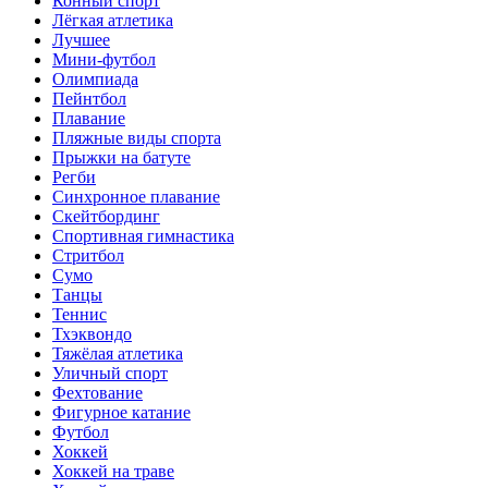
Конный спорт
Лёгкая атлетика
Лучшее
Мини-футбол
Олимпиада
Пейнтбол
Плавание
Пляжные виды спорта
Прыжки на батуте
Регби
Синхронное плавание
Скейтбординг
Спортивная гимнастика
Стритбол
Сумо
Танцы
Теннис
Тхэквондо
Тяжёлая атлетика
Уличный спорт
Фехтование
Фигурное катание
Футбол
Хоккей
Хоккей на траве