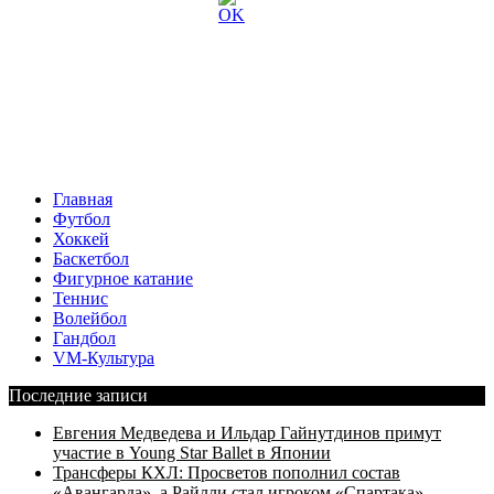
Главная
Футбол
Хоккей
Баскетбол
Фигурное катание
Теннис
Волейбол
Гандбол
VM-Культура
Последние записи
Евгения Медведева и Ильдар Гайнутдинов примут
участие в Young Star Ballet в Японии
Трансферы КХЛ: Просветов пополнил состав
«Авангарда», а Райлли стал игроком «Спартака»