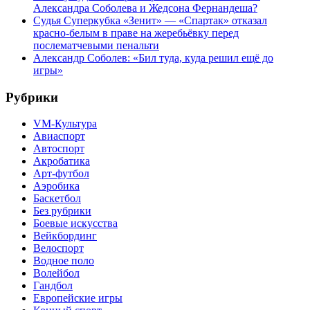
Александра Соболева и Жедсона Фернандеша?
Судья Суперкубка «Зенит» — «Спартак» отказал
красно-белым в праве на жеребьёвку перед
послематчевыми пенальти
Александр Соболев: «Бил туда, куда решил ещё до
игры»
Рубрики
VM-Культура
Авиаспорт
Автоспорт
Акробатика
Арт-футбол
Аэробика
Баскетбол
Без рубрики
Боевые искусства
Вейкбординг
Велоспорт
Водное поло
Волейбол
Гандбол
Европейские игры