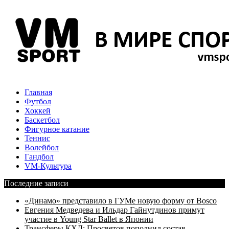
Главная
Футбол
Хоккей
Баскетбол
Фигурное катание
Теннис
Волейбол
Гандбол
VM-Культура
Последние записи
«Динамо» представило в ГУМе новую форму от Bosco
Евгения Медведева и Ильдар Гайнутдинов примут
участие в Young Star Ballet в Японии
Трансферы КХЛ: Просветов пополнил состав