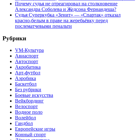
Почему судья не отреагировал на столкновение
Александра Соболева и Жедсона Фернандеша?
Судья Суперкубка «Зенит» — «Спартак» отказал
красно-белым в праве на жеребьёвку перед
послематчевыми пенальти
Рубрики
VM-Культура
Авиаспорт
Автоспорт
Акробатика
Арт-футбол
Аэробика
Баскетбол
Без рубрики
Боевые искусства
Вейкбординг
Велоспорт
Водное поло
Волейбол
Гандбол
Европейские игры
Конный спорт