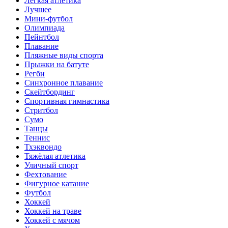
Лёгкая атлетика
Лучшее
Мини-футбол
Олимпиада
Пейнтбол
Плавание
Пляжные виды спорта
Прыжки на батуте
Регби
Синхронное плавание
Скейтбординг
Спортивная гимнастика
Стритбол
Сумо
Танцы
Теннис
Тхэквондо
Тяжёлая атлетика
Уличный спорт
Фехтование
Фигурное катание
Футбол
Хоккей
Хоккей на траве
Хоккей с мячом