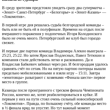
В среду зрителям предстояло увидеть сразу два суперматча –
«Зенит» Санкт-Петербург – «Белогорье» и «Зенит-Казань» —
«Локомотив».
В первой игре дня решалась судьба белгородской команды –
быть или не быть ей в полуфинале. Времени на отдых после
вчерашнего поражения у подопечных Игоря Колодинского
было не очень много. Петербургский же клуб был гораздо
свежее.
И первые две партии команда Владимира Алекно выиграла –
25:23, 25:22. Но затем Ярослав Подлесных, Павел Тетюхин и
компания стали действовать легко и раскованно. Да и
Владислав Бабкевич забивал через раз. И белгородцам удалось
сравнять счёт по сетам. Но на пятую партию питерцы вышли
предельно мобилизованными и взяли игру – 15:11. Завтра
«зенитовцы» разыграют с хозяевами «Финала шести» первое
место в группе.
Казанцы после проигранного с треском финала Чемпионата
России, конечно же, хотят реабилитироваться в кубке. И
первым у них на пути стоял очень сильный новосибирский
«Локомотив». Правда, по большому счёту, обе команды место
в ½ финала вряд ли упустят. Но тут важный момент