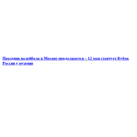
Праздник волейбола в Москве продолжается – 12 мая стартует Кубок
России у мужчин