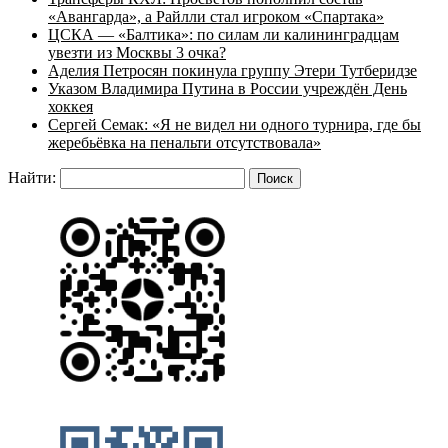
«Авангарда», а Райлли стал игроком «Спартака»
ЦСКА — «Балтика»: по силам ли калининградцам
увезти из Москвы 3 очка?
Аделия Петросян покинула группу Этери Тутберидзе
Указом Владимира Путина в России учреждён День
хоккея
Сергей Семак: «Я не видел ни одного турнира, где бы
жеребьёвка на пенальти отсутствовала»
Найти: