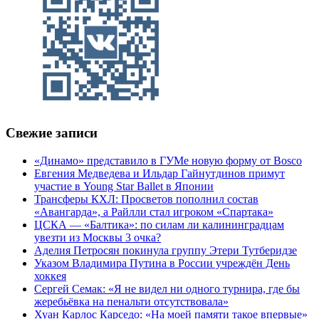
Свежие записи
«Динамо» представило в ГУМе новую форму от Bosco
Евгения Медведева и Ильдар Гайнутдинов примут
участие в Young Star Ballet в Японии
Трансферы КХЛ: Просветов пополнил состав
«Авангарда», а Райлли стал игроком «Спартака»
ЦСКА — «Балтика»: по силам ли калининградцам
увезти из Москвы 3 очка?
Аделия Петросян покинула группу Этери Тутберидзе
Указом Владимира Путина в России учреждён День
хоккея
Сергей Семак: «Я не видел ни одного турнира, где бы
жеребьёвка на пенальти отсутствовала»
Хуан Карлос Карседо: «На моей памяти такое впервые»