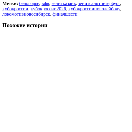
Метки:
белогорье
,
вфв
,
зенитказань
,
зенитсанктпетербург
,
кубокроссии
,
кубокроссии2026
,
кубокроссииповолейболу
,
локомотивновосибирск
,
финалшести
Похожие истории