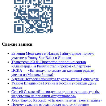
Свежие записи
Евгения Медведева и Ильдар Гайнутдинов примут
участие в Young Star Ballet в Японии
Трансферы КХЛ: Просветов пополнил состав
«Авангарда», а Райлли стал игроком «Спартака»
ЦСКА — «Балтика»: по силам ли калининградцам
увезти из Москвы 3 очка?
Аделия Петросян покинула группу Этери Тутберидзе
Указом Владимира Путина в России учреждён День
хоккея
Сергей Семак: «Я не видел ни одного турнира, где бы
жеребьёвка на пенальти отсутствовала»
Хуан Карлос Карседо: «На моей памяти такое впервые»
Почему судья не отреагировал на столкновение