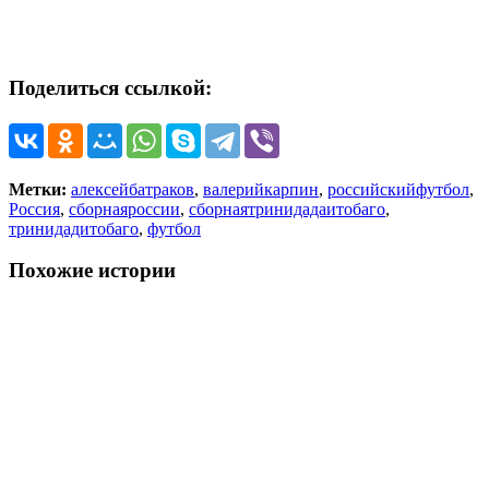
Поделиться ссылкой:
Метки:
алексейбатраков
,
валерийкарпин
,
российскийфутбол
,
Россия
,
сборнаяроссии
,
сборнаятринидадаитобаго
,
тринидадитобаго
,
футбол
Похожие истории