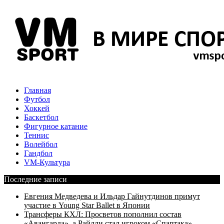
Главная
Футбол
Хоккей
Баскетбол
Фигурное катание
Теннис
Волейбол
Гандбол
VM-Культура
Последние записи
Евгения Медведева и Ильдар Гайнутдинов примут
участие в Young Star Ballet в Японии
Трансферы КХЛ: Просветов пополнил состав
«Авангарда», а Райлли стал игроком «Спартака»