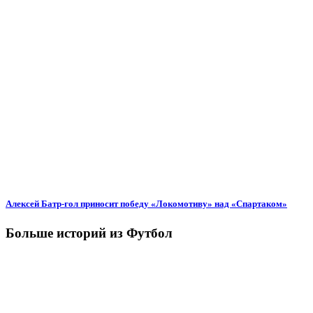
Алексей Батр-гол приносит победу «Локомотиву» над «Спартаком»
Больше историй из Футбол