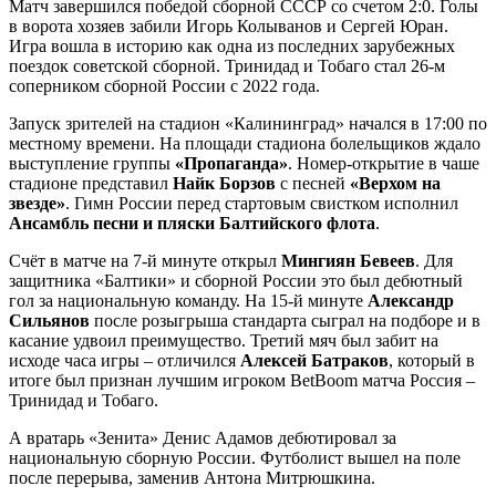
Матч завершился победой сборной СССР со счетом 2:0. Голы
в ворота хозяев забили Игорь Колыванов и Сергей Юран.
Игра вошла в историю как одна из последних зарубежных
поездок советской сборной. Тринидад и Тобаго стал 26-м
соперником сборной России с 2022 года.
Запуск зрителей на стадион «Калининград» начался в 17:00 по
местному времени. На площади стадиона болельщиков ждало
выступление группы
«Пропаганда»
. Номер-открытие в чаше
стадионе представил
Найк Борзов
с песней
«Верхом на
звезде»
. Гимн России перед стартовым свистком исполнил
Ансамбль песни и пляски Балтийского флота
.
Счёт в матче на 7-й минуте открыл
Мингиян Бевеев
. Для
защитника «Балтики» и сборной России это был дебютный
гол за национальную команду. На 15-й минуте
Александр
Сильянов
после розыгрыша стандарта сыграл на подборе и в
касание удвоил преимущество. Третий мяч был забит на
исходе часа игры – отличился
Алексей Батраков
, который в
итоге был признан лучшим игроком BetBoom матча Россия –
Тринидад и Тобаго.
А вратарь «Зенита» Денис Адамов дебютировал за
национальную сборную России. Футболист вышел на поле
после перерыва, заменив Антона Митрюшкина.