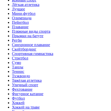
Конный спорт
Лёгкая атлетика
Лучшее
Мини-футбол
Олимпиада
Пейнтбол
Плавание
Пляжные виды спорта
Прыжки на батуте
Регби
Синхронное плавание
Скейтбординг
Спортивная гимнастика
Стритбол
Сумо
Танцы
Теннис
Тхэквондо
Тяжёлая атлетика
Уличный спорт
Фехтование
Фигурное катание
Футбол
Хоккей
Хоккей на траве