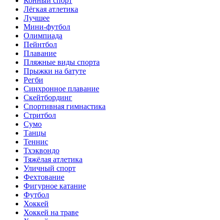
Конный спорт
Лёгкая атлетика
Лучшее
Мини-футбол
Олимпиада
Пейнтбол
Плавание
Пляжные виды спорта
Прыжки на батуте
Регби
Синхронное плавание
Скейтбординг
Спортивная гимнастика
Стритбол
Сумо
Танцы
Теннис
Тхэквондо
Тяжёлая атлетика
Уличный спорт
Фехтование
Фигурное катание
Футбол
Хоккей
Хоккей на траве