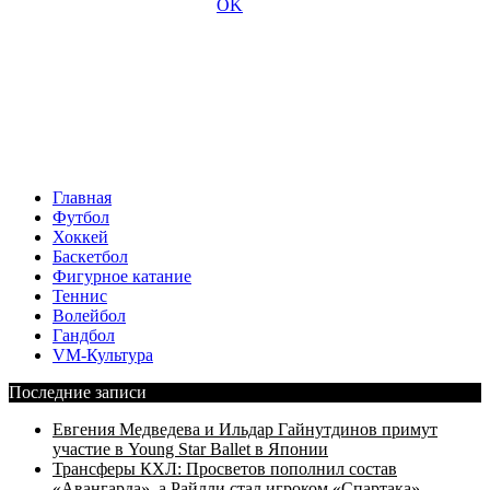
Главная
Футбол
Хоккей
Баскетбол
Фигурное катание
Теннис
Волейбол
Гандбол
VM-Культура
Последние записи
Евгения Медведева и Ильдар Гайнутдинов примут
участие в Young Star Ballet в Японии
Трансферы КХЛ: Просветов пополнил состав
«Авангарда», а Райлли стал игроком «Спартака»