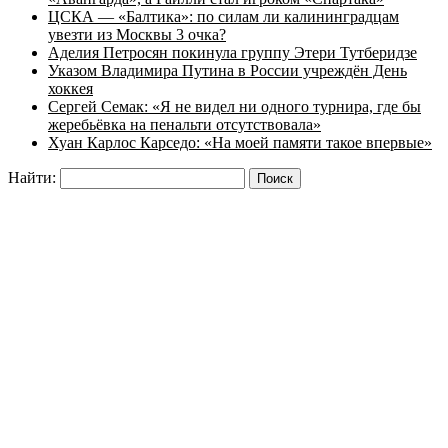
ЦСКА — «Балтика»: по силам ли калининградцам
увезти из Москвы 3 очка?
Аделия Петросян покинула группу Этери Тутберидзе
Указом Владимира Путина в России учреждён День
хоккея
Сергей Семак: «Я не видел ни одного турнира, где бы
жеребьёвка на пенальти отсутствовала»
Хуан Карлос Карседо: «На моей памяти такое впервые»
Найти: