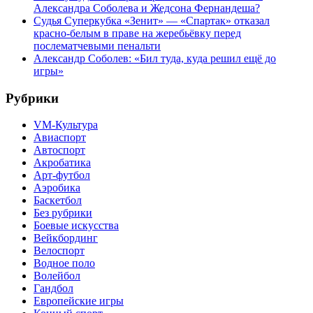
Александра Соболева и Жедсона Фернандеша?
Судья Суперкубка «Зенит» — «Спартак» отказал
красно-белым в праве на жеребьёвку перед
послематчевыми пенальти
Александр Соболев: «Бил туда, куда решил ещё до
игры»
Рубрики
VM-Культура
Авиаспорт
Автоспорт
Акробатика
Арт-футбол
Аэробика
Баскетбол
Без рубрики
Боевые искусства
Вейкбординг
Велоспорт
Водное поло
Волейбол
Гандбол
Европейские игры