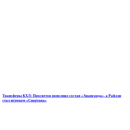
Трансферы КХЛ: Просветов пополнил состав «Авангарда», а Райлли
стал игроком «Спартака»