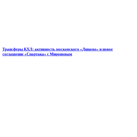
Трансферы КХЛ: активность московского «Динамо» и новое
соглашение «Спартака» с Мироновым