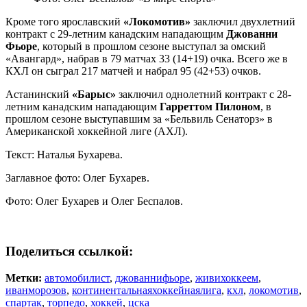
Кроме того ярославский
«Локомотив»
заключил двухлетний
контракт с 29-летним канадским нападающим
Джованни
Фьоре
, который в прошлом сезоне выступал за омский
«Авангард», набрав в 79 матчах 33 (14+19) очка. Всего же в
КХЛ он сыграл 217 матчей и набрал 95 (42+53) очков.
Астанинский
«Барыс»
заключил однолетний контракт с 28-
летним канадским нападающим
Гарреттом Пилоном
, в
прошлом сезоне выступавшим за «Бельвиль Сенаторз» в
Американской хоккейной лиге (АХЛ).
Текст: Наталья Бухарева.
Заглавное фото: Олег Бухарев.
Фото: Олег Бухарев и Олег Беспалов.
Поделиться ссылкой:
Метки:
автомобилист
,
джованнифьоре
,
живихоккеем
,
иванморозов
,
континентальнаяхоккейнаялига
,
кхл
,
локомотив
,
спартак
,
торпедо
,
хоккей
,
цска