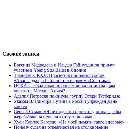
Свежие записи
Евгения Медведева и Ильдар Гайнутдинов примут
участие в Young Star Ballet в Японии
Трансферы КХЛ: Просветов пополнил состав
«Авангарда», а Райлли стал игроком «Спартака»
ЦСКА — «Балтика»: по силам ли калининградцам
увезти из Москвы 3 очка?
Аделия Петросян покинула группу Этери Тутберидзе
Указом Владимира Путина в России учреждён День
хоккея
Сергей Семак: «Я не видел ни одного турнира, где бы
жеребьёвка на пенальти отсутствовала»
Хуан Карлос Карседо: «На моей памяти такое впервые»
Почему судья не отреагировал на столкновение