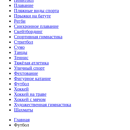
Пейнтбол
Плавание
Пляжные виды спорта
Прыжки на батуте
Регби
Синхронное плавание
Скейтбординг
Спортивная гимнастика
Стритбол
Сумо
Танцы
Теннис
Тяжёлая атлетика
Уличный спорт
Фехтование
Фигурное катание
Футбол
Хоккей
Хоккей на траве
Хоккей с мячом
Художественная гимнастика
Шахматы
Главная
Футбол