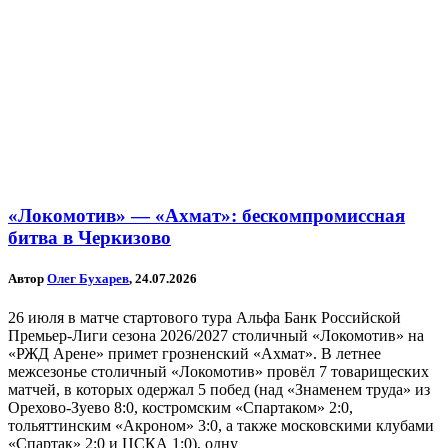
«Локомотив» — «Ахмат»: бескомпромиссная
битва в Черкизово
Автор
Олег Бухарев
, 24.07.2026
26 июля в матче стартового тура Альфа Банк Российской
Премьер-Лиги сезона 2026/2027 столичный «Локомотив» на
«РЖД Арене» примет грозненский «Ахмат». В летнее
межсезонье столичный «Локомотив» провёл 7 товарищеских
матчей, в которых одержал 5 побед (над «Знаменем труда» из
Орехово-Зуево 8:0, костромским «Спартаком» 2:0,
тольяттинским «Акроном» 3:0, а также московскими клубами
«Спартак» 2:0 и ЦСКА 1:0), одну