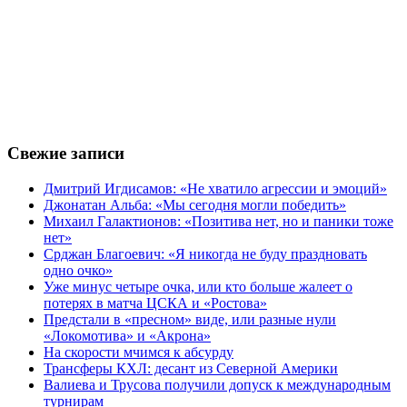
Свежие записи
Дмитрий Игдисамов: «Не хватило агрессии и эмоций»
Джонатан Альба: «Мы сегодня могли победить»
Михаил Галактионов: «Позитива нет, но и паники тоже
нет»
Срджан Благоевич: «Я никогда не буду праздновать
одно очко»
Уже минус четыре очка, или кто больше жалеет о
потерях в матча ЦСКА и «Ростова»
Предстали в «пресном» виде, или разные нули
«Локомотива» и «Акрона»
На скорости мчимся к абсурду
Трансферы КХЛ: десант из Северной Америки
Валиева и Трусова получили допуск к международным
турнирам