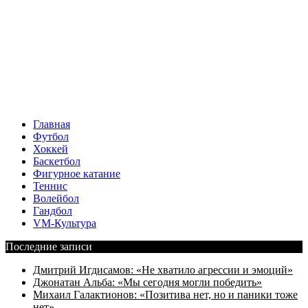
Главная
Футбол
Хоккей
Баскетбол
Фигурное катание
Теннис
Волейбол
Гандбол
VM-Культура
Последние записи
Дмитрий Игдисамов: «Не хватило агрессии и эмоций»
Джонатан Альба: «Мы сегодня могли победить»
Михаил Галактионов: «Позитива нет, но и паники тоже
нет»