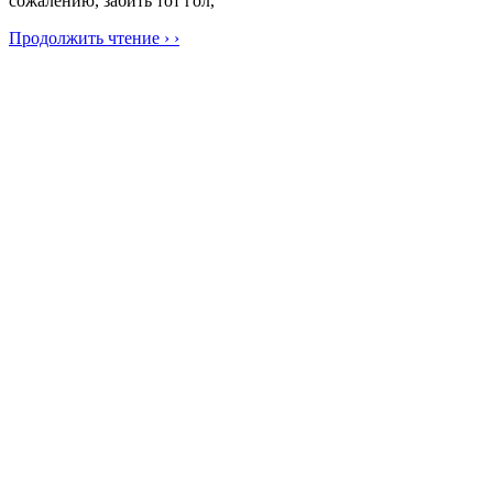
сожалению, забить тот гол,
Продолжить чтение › ›