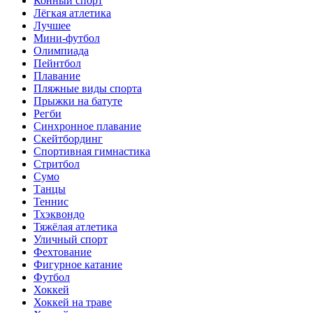
Конный спорт
Лёгкая атлетика
Лучшее
Мини-футбол
Олимпиада
Пейнтбол
Плавание
Пляжные виды спорта
Прыжки на батуте
Регби
Синхронное плавание
Скейтбординг
Спортивная гимнастика
Стритбол
Сумо
Танцы
Теннис
Тхэквондо
Тяжёлая атлетика
Уличный спорт
Фехтование
Фигурное катание
Футбол
Хоккей
Хоккей на траве