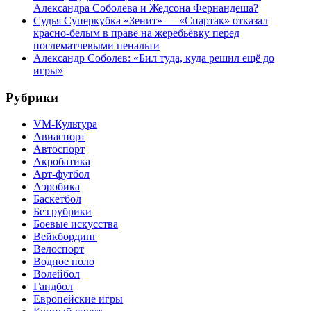
Александра Соболева и Жедсона Фернандеша?
Судья Суперкубка «Зенит» — «Спартак» отказал
красно-белым в праве на жеребьёвку перед
послематчевыми пенальти
Александр Соболев: «Бил туда, куда решил ещё до
игры»
Рубрики
VM-Культура
Авиаспорт
Автоспорт
Акробатика
Арт-футбол
Аэробика
Баскетбол
Без рубрики
Боевые искусства
Вейкбординг
Велоспорт
Водное поло
Волейбол
Гандбол
Европейские игры