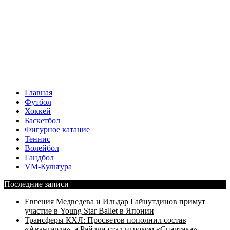
Главная
Футбол
Хоккей
Баскетбол
Фигурное катание
Теннис
Волейбол
Гандбол
VM-Культура
Последние записи
Евгения Медведева и Ильдар Гайнутдинов примут
участие в Young Star Ballet в Японии
Трансферы КХЛ: Просветов пополнил состав
«Авангарда», а Райлли стал игроком «Спартака»