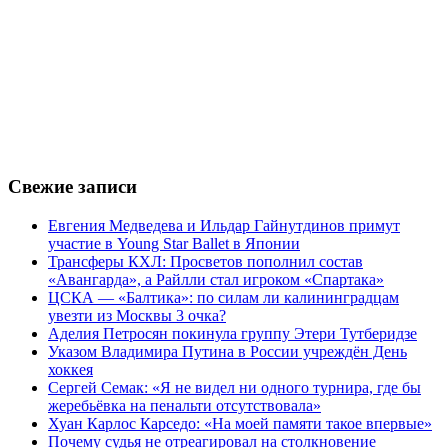
Свежие записи
Евгения Медведева и Ильдар Гайнутдинов примут
участие в Young Star Ballet в Японии
Трансферы КХЛ: Просветов пополнил состав
«Авангарда», а Райлли стал игроком «Спартака»
ЦСКА — «Балтика»: по силам ли калининградцам
увезти из Москвы 3 очка?
Аделия Петросян покинула группу Этери Тутберидзе
Указом Владимира Путина в России учреждён День
хоккея
Сергей Семак: «Я не видел ни одного турнира, где бы
жеребьёвка на пенальти отсутствовала»
Хуан Карлос Карседо: «На моей памяти такое впервые»
Почему судья не отреагировал на столкновение