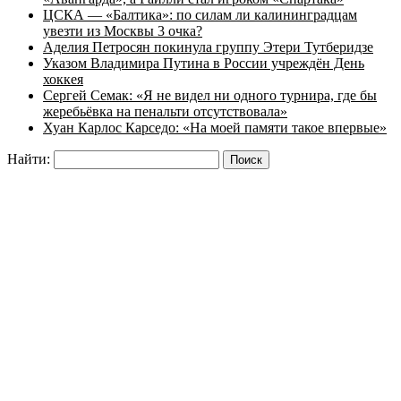
ЦСКА — «Балтика»: по силам ли калининградцам
увезти из Москвы 3 очка?
Аделия Петросян покинула группу Этери Тутберидзе
Указом Владимира Путина в России учреждён День
хоккея
Сергей Семак: «Я не видел ни одного турнира, где бы
жеребьёвка на пенальти отсутствовала»
Хуан Карлос Карседо: «На моей памяти такое впервые»
Найти: