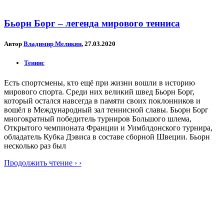
Бьорн Борг – легенда мирового тенниса
Автор
Владимир Меликян
, 27.03.2020
Теннис
Есть спортсмены, кто ещё при жизни вошли в историю
мирового спорта. Среди них великий швед Бьорн Борг,
который остался навсегда в памяти своих поклонников и
вошёл в Международный зал теннисной славы. Бьорн Борг
многократный победитель турниров Большого шлема,
Открытого чемпионата Франции и Уимблдонского турнира,
обладатель Кубка Дэвиса в составе сборной Швеции. Бьорн
несколько раз был
Продолжить чтение › ›